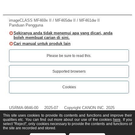
imageCLASS MF469x II / MF465dw II / MF461dw II
Panduan Pengguna
Sekiranya anda tidak menemui apa yang dicari, anda
boleh membuat carian di sini.
Cari manual untuk produk lain
Please be sure to read this.‎
Supported browsers
Cookies
USRMA-9846-00
2025-07
Copyright CANON INC. 2025
This site uses cookies to provide its contents and functions and improve their
qualities etc. You can find out more about our use of the cookies
here
. If you
select "Reject", only cookies necessary to provide the contents and functions of
the site are recorded and stored.