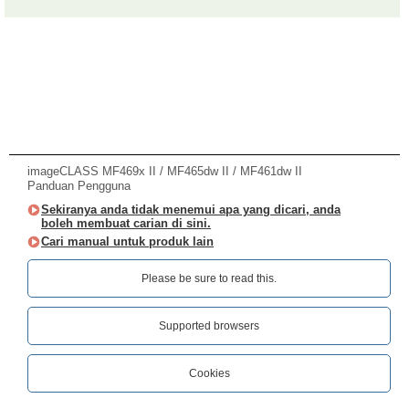
imageCLASS MF469x II / MF465dw II / MF461dw II
Panduan Pengguna
Sekiranya anda tidak menemui apa yang dicari, anda
boleh membuat carian di sini.
Cari manual untuk produk lain
Please be sure to read this.‎
Supported browsers
Cookies