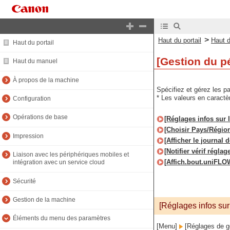
>
Haut du portail
Haut 
Haut du portail
[Gestion du p
Haut du manuel
À propos de la machine
Spécifiez et gérez les pa
* Les valeurs en caract
Configuration
Opérations de base
[Réglages infos sur 
[Choisir Pays/Régio
Impression
[Afficher le journal 
[Notifier vérif réglag
Liaison avec les périphériques mobiles et
[Affich.bout.uniFLO
intégration avec un service cloud
Sécurité
Gestion de la machine
[Réglages infos sur
Éléments du menu des paramètres
[Menu]
[Réglages de g