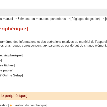
>
>
>
du manuel
Éléments du menu des paramètres
[Réglages de gestion]
[
ériphérique]
ramètres des informations et des opérations relatives au matériel de l’apparei
ères gras rouges correspondent aux paramètres par défaut de chaque élément.
le périphérique]
n]
des tâches]
es papier]
W Online Setup]
 le périphérique]
estion]
[Gestion du périphérique]