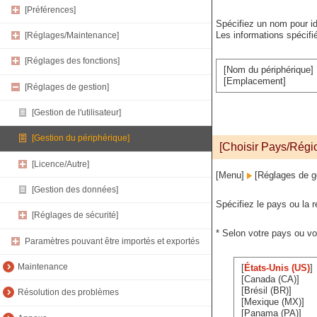
[Préférences]
Spécifiez un nom pour ide
Les informations spécifié
[Réglages/Maintenance]
[Réglages des fonctions]
[Nom du périphérique]
[Emplacement]
[Réglages de gestion]
[Gestion de l'utilisateur]
[Gestion du périphérique]
[Choisir Pays/Régi
[Licence/Autre]
[Menu]
[Réglages de g
[Gestion des données]
Spécifiez le pays ou la r
[Réglages de sécurité]
* Selon votre pays ou vo
Paramètres pouvant être importés et exportés
Maintenance
[
États-Unis (US)
]
[Canada (CA)]
[Brésil (BR)]
Résolution des problèmes
[Mexique (MX)]
[Panama (PA)]