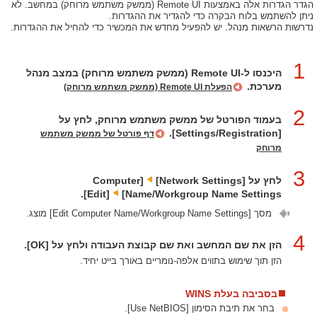
הגדר הגדרות אלה באמצעות ‏Remote UI (ממשק משתמש מרוחק) במחשב. לא
ניתן להשתמש בלוח הבקרה כדי להגדיר את ההגדרות.
נדרשות הרשאות מנהל. יש להפעיל מחדש את המכשיר כדי להחיל את ההגדרות.
1
היכנסו ל-‏Remote UI (ממשק משתמש מרוחק) במצב מנהל
מערכת.
הפעלת Remote UI (ממשק משתמש מרוחק)
2
בעמוד הפורטל של ממשק משתמש מרוחק, לחץ על
[Settings/Registration].
דף פורטל של ממשק משתמש
מרוחק
3
לחץ על [Network Settings]‏
[Computer
Name/Workgroup Name Settings]‏
[Edit].
מסך [Edit Computer Name/Workgroup Name Settings] מוצג.
4
הזן את שם המחשב ואת שם קבוצת העבודה ולחץ על [OK].
הזן תוך שימוש בתווים אלפה-נומריים באורך בייט יחיד.
בסביבה בעלת WINS
בחר את תיבת הסימון [Use NetBIOS].