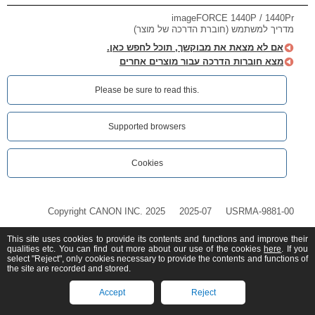
imageFORCE 1440P / 1440Pr
מדריך למשתמש (חוברת הדרכה של מוצר)
אם לא מצאת את מבוקשך, תוכל לחפש כאן.
מצא חוברות הדרכה עבור מוצרים אחרים
Please be sure to read this.‎
Supported browsers
Cookies
Copyright CANON INC. 2025
2025-07
USRMA-9881-00
This site uses cookies to provide its contents and functions and improve their
qualities etc. You can find out more about our use of the cookies
here
. If you
select "Reject", only cookies necessary to provide the contents and functions of
the site are recorded and stored.
Accept
Reject