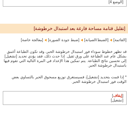
[الوضع 4]
[تقليل قتامة مساحة فارغة بعد استبدال خرطوشة]
[القائمة]‏
[الضبط/الصيانة]‏
[ضبط جودة الصورة]‏
[معالجة خاصة]
قد تظهر خطوط سوداء فور استبدال خرطوشة الحبر، وقد تكون الطباعة أغمق
بشكل عام عند الطباعة على ورق ثقيل. إذا حدث ذلك، فقد يؤدي تحديد [تشغيل]
إلى تحسين نتائج الطباعة. يتم تمكين هذا الإعداد في المرة التالية التي تقوم فيها
باستبدال خرطوشة الحبر.
* إذا قمت بتحديد [تشغيل]، فسيستغرق توزيع مسحوق الحبر بالتساوي بعض
الوقت فور استبدال خرطوشة الحبر.
[
إيقاف
]
[تشغيل]