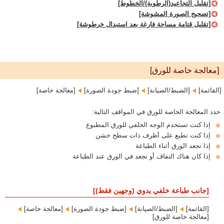
[تقليل التجاعيد(الرطوبة)/الخطوط]
[تصحيح الصورة المشوشة]
[تقليل قتامة مساحة فارغة بعد استبدال خرطوشة]
[معالجة خاصة للورق]
[القائمة]‏
[الضبط/الصيانة]‏
[ضبط جودة الصورة]‏
[معالجة خاصة]
حدد المعالجة الخاصة للورق في المواقف التالية:
إذا كنت تستخدم الوجه الخلفي للورق المطبوع
إذا كنت تطبع على أظرف ذات سطح خشن
إذا تجعد الورق أثناء الطباعة
إذا كان هناك التفاف أو تجعد في الورق عند الطباعة
[جانب طباعة خلفي يدوي (وجهين فقط)]
[القائمة]‏
[الضبط/الصيانة]‏
[ضبط جودة الصورة]‏
[معالجة خاصة]‏
[معالجة خاصة للورق]