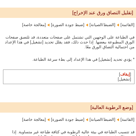
[تقليل التصاق ورق عند الإخراج]
[القائمة]‏
[الضبط/الصيانة]‏
[ضبط جودة الصورة]‏
[معالجة خاصة]
في الطباعة على الوجهين التي تشتمل على صفحات متعددة، قد تلتصق صفحات
الورق المطبوعة ببعضها. إذا حدث ذلك، فقد يقلل تحديد [تشغيل] في هذا الإعداد
من احتمالية التصاق الورق معًا.
* يؤدي تحديد [تشغيل] في هذا الإعداد إلى بطء سرعة الطباعة.
[
إيقاف
]
[تشغيل]
[وضع الرطوبة العالية]
[القائمة]‏
[الضبط/الصيانة]‏
[ضبط جودة الصورة]‏
[معالجة خاصة]
قد تتسبب الطباعة في بيئة عالية الرطوبة في كثافة طباعة غير متساوية. إذا