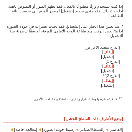
إذا كنت تستخدم ورقًا مطبوعًا بالفعل، فقد تظهر الصور أو النصوص باهتة.
إذا حدث ذلك، فقد يؤدي تحديد [تشغيل] لمصدر الورق إلى تحسين نتائج
الطباعة.
* عند تعيين هذا الخيار على [تشغيل]، فقد تحدث تغييرات في جودة الصورة
إذا مرّ بعض الوقت منذ طباعة الوجه الأمامي للورقة، أو وفقًا لرطوبة بيئة
التشغيل.
[الدرج متعدد الأغراض]
[
إيقاف
]
[تشغيل]
[الدرج 1]
[
إيقاف
]
[تشغيل]
*1
[الدرج 2]‎‏
[
إيقاف
]
[تشغيل]
*1
قد لا يتم عرضها وفقًا للطراز والخيارات المثبتة والإعدادات الأخرى.
[وضع الأظرف ذات السطح الخشن]
[القائمة]‏
[الضبط/الصيانة]‏
[ضبط جودة الصورة]‏
[معالجة خاصة]‏