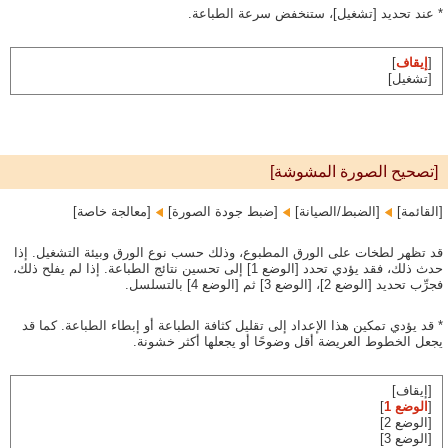
* عند تحديد [تشغيل]، ستنخفض سرعة الطباعة.
[
إيقاف
]
[تشغيل]
[تصحيح الصورة المشوشة]
[القائمة]‏
[الضبط/الصيانة]‏
[ضبط جودة الصورة]‏
[معالجة خاصة]
قد تظهر لطخات على الورق المطبوع، وذلك حسب نوع الورق وبيئة التشغيل. إذا
حدث ذلك، فقد يؤدي تحدد [الوضع 1] إلى تحسين نتائج الطباعة. إذا لم يفلح ذلك،
فجرِّب تحديد [الوضع 2]،‏ [الوضع 3] ثم [الوضع 4] بالتسلسل.
* قد يؤدي تمكين هذا الإعداد إلى تقليل كثافة الطباعة أو إبطاء الطباعة. كما قد
يجعل الخطوط العريضة أقل وضوحًا أو يجعلها أكثر خشونة.
[إيقاف]
[
الوضع 1
]
[الوضع 2]
[الوضع 3]