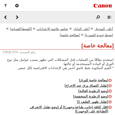
>
>
>
>
أعلى المدخل
أعلى الدليل
عناصر قائمة الإعدادات
[الضبط/الصيانة]
>
[ضبط جودة الصورة]
[معالجة خاصة]
[معالجة خاصة]
رقم المستند: CRUE-07A
استخدم نطاقًا من العمليات لحل المشكلات التي تظهر بسبب عوامل مثل نوع
الورق أو المادة المستخدمة أو حالتها.
* القيم المكتوبة بخط غامق أحمر هي الإعدادات الافتراضية لكل عنصر.
[معالجة خاصة للورق]
[تقليل التصاق ورق عند الإخراج]
[وضع الرطوبة العالية]
[وضع الرطوبة المنخفضة]
[تقليل ظهور الطيف 1]
[قلل كثافة (جانب طباعة وجهين)] أو [وضع تقليل الانحراف
(الطباعة على الوجهين)]