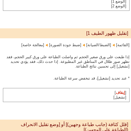
[الوضع 1]
[الوضع 2]
[تقليل ظهور الطيف 1]
[القائمة]‏
[الضبط/الصيانة]‏
[ضبط جودة الصورة]‏
[معالجة خاصة]
إذا طبعت على ورق صغير الحجم ثم واصلت الطباعة على ورق كبير الحجم، فقد
تظهر صور ظلال في المناطق غير المطبوعة. إذا حدث ذلك، فقد يؤدي تحديد
[تشغيل] إلى تحسين نتائج الطباعة.
* عند تحديد [تشغيل]، قد تنخفض سرعة الطباعة.
[
إيقاف
]
[تشغيل]
[قلل كثافة (جانب طباعة وجهين)] أو [وضع تقليل الانحراف
(الطباعة على الوجهين)]