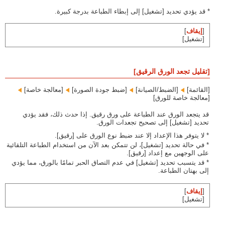
* قد يؤدي تحديد [تشغيل] إلى إبطاء الطباعة بدرجة كبيرة.
[
إيقاف
]
[تشغيل]
[تقليل تجعد الورق الرقيق]
[القائمة]‏
[الضبط/الصيانة]‏
[ضبط جودة الصورة]‏
[معالجة خاصة]‏
[معالجة خاصة للورق]
قد يتجعد الورق عند الطباعة على ورق رقيق. إذا حدث ذلك، فقد يؤدي
تحديد [تشغيل] إلى تصحيح تجعدات الورق.
* لا يتوفر هذا الإعداد إلا عند ضبط نوع الورق على [رقيق].
* في حالة تحديد [تشغيل]، لن تتمكن بعد الآن من استخدام الطباعة التلقائية
على الوجهين مع إعداد [رقيق].
* قد يتسبب تحديد [تشغيل] في عدم التصاق الحبر تمامًا بالورق، مما يؤدي
إلى بهتان الطباعة.
[
إيقاف
]
[تشغيل]