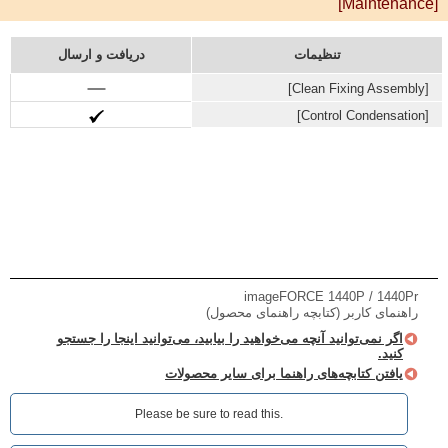
[Maintenance]
تنظیمات
دریافت و ارسال
[Clean Fixing Assembly‎]
[Control Condensation‎]
imageFORCE 1440P / 1440Pr
راهنمای کاربر (کتابچه راهنمای محصول)
اگر نمی‌توانید آنچه می‌خواهید را بیابید، می‌توانید اینجا را جستجو
کنید.
یافتن کتابچه‌های راهنما برای سایر محصولات
Please be sure to read this.‎