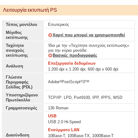
Λειτουργία εκτυπωτή PS
Τύπος μοντέλου
Εσωτερικός
Μέγεθος
Χαρτί που μπορεί να χρησιμοποιηθεί
εκτύπωσης
Ταχύτητα
Ίδια με την «Ταχύτητα συνεχούς εκτύπωσης»
συνεχούς
για την κύρια μονάδα
εκτύπωσης
Βασικές προδιαγραφές
Επεξεργασία δεδομένων
Ανάλυση
1.200 dpi x 1.200 dpi, 600 dpi x 600 dpi
Γλώσσα
®
®
TM
Adobe
PostScript
3
Περιγραφής
Σελίδας (PDL)
Υποστηριζόμενο
TCP/IP: LPD, Port9100, IPP, IPPS, WSD
Πρωτόκολλο
Γραμματοσειρές
136 Roman
USB
USB 2.0 Hi-Speed
Ενσύρματο LAN
Διασύνδεση
10Base-T, 100Base-TX, 1000Base-T