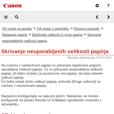
>
>
>
Vrh strani na portalu
Vrh strani v priročniku
Osnovni postopki
>
>
Nalaganje papirja
Določanje velikosti in vrste papirja
Skrivanje
neuporabljenih velikosti papirja
Skrivanje neuporabljenih velikosti papirja
Številka dokumenta: CRYU-032
Na zaslonu z nastavitvami papirja so prikazane registrirane pogosto
uporabljene velikosti papirja. Če so prikazane neuporabljene velikosti
papirja, jih lahko skrijete za posamezne vire papirja, da lažje izberete
velikost papirja.
Če želite izbrati skrito velikost papirja, pritisnite [Druge velikosti] na
zaslonu z nastavitvami papirja.
Nastavitve konfigurirajte na nadzorni plošči. Nastavitev ne morete
konfigurirati na portalu Remote UI (Oddaljeni uporabniški vmesnik) v
računalniku.