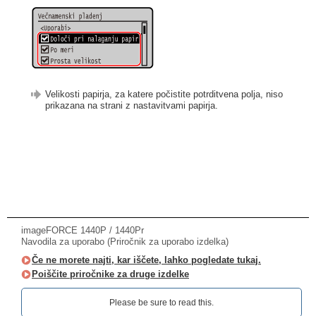
Velikosti papirja, za katere počistite potrditvena polja, niso
prikazana na strani z nastavitvami papirja.
imageFORCE 1440P / 1440Pr
Navodila za uporabo (Priročnik za uporabo izdelka)
Če ne morete najti, kar iščete, lahko pogledate tukaj.
Poiščite priročnike za druge izdelke
Please be sure to read this.‎