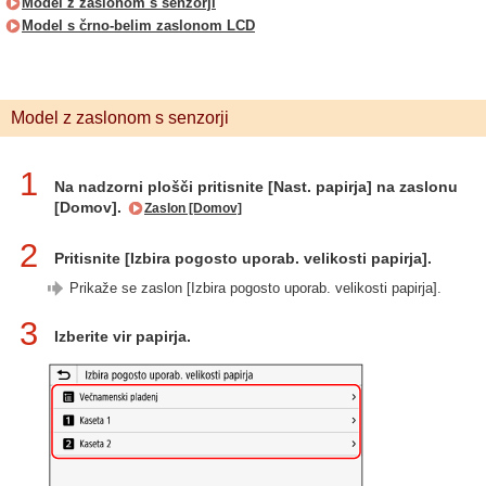
Model z zaslonom s senzorji
Model s črno-belim zaslonom LCD
Model z zaslonom s senzorji
1
Na nadzorni plošči pritisnite [Nast. papirja] na zaslonu
[Domov].
Zaslon [Domov]
2
Pritisnite [Izbira pogosto uporab. velikosti papirja].
Prikaže se zaslon [Izbira pogosto uporab. velikosti papirja].
3
Izberite vir papirja.