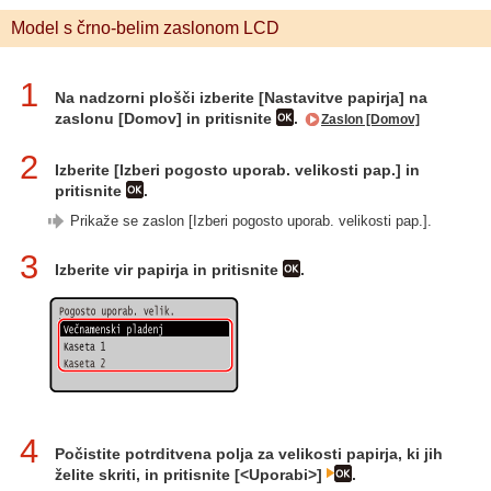
Model s črno-belim zaslonom LCD
1
Na nadzorni plošči izberite [Nastavitve papirja] na
zaslonu [Domov] in pritisnite
.
Zaslon [Domov]
2
Izberite [Izberi pogosto uporab. velikosti pap.] in
pritisnite
.
Prikaže se zaslon [Izberi pogosto uporab. velikosti pap.].
3
Izberite vir papirja in pritisnite
.
4
Počistite potrditvena polja za velikosti papirja, ki jih
želite skriti, in pritisnite [<Uporabi>]
.