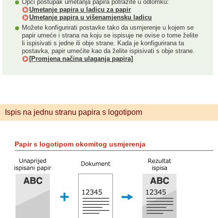
Opći postupak umetanja papira potražite u odlomku:
Umetanje papira u ladicu za papir
Umetanje papira u višenamjensku ladicu
Možete konfigurirati postavke tako da usmjerenje u kojem se
papir umeće i strana na koju se ispisuje ne ovise o tome želite
li ispisivati s jedne ili obje strane. Kada je konfigurirana ta
postavka, papir umećite kao da želite ispisivati s obje strane.
[Promjena načina ulaganja papira]
Ispis na jednu stranu papira s logotipom
Papir s logotipom okomitog usmjerenja