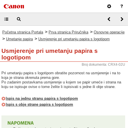
>
>
Početna stranica Portala
Prva stranica Priručnika
Osnovne operacije
>
>
Umetanje papira
Usmjerenje pri umetanju papira s logotipom
Usmjerenje pri umetanju papira s
logotipom
Broj dokumenta: CRX4-02U
Pri umetanju papira s logotipom obratite pozornost na usmjerenje i na to
koja je strana okrenuta prema gore.
Po zadanim postavkama usmjerenje u kojem se papir umeće i strana na
koju se ispisuje ovise o tome želite li ispisivati s jedne ili obje strane.
Ispis na jednu stranu papira s logotipom
Ispis s obje strane papira s logotipom