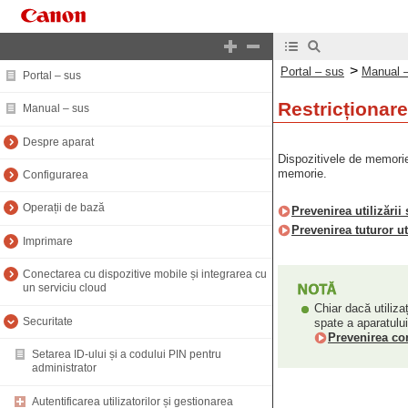
>
Portal – sus
Manual 
Portal – sus
Restricționare
Manual – sus
Despre aparat
Dispozitivele de memorie 
memorie.
Configurarea
Operații de bază
Prevenirea utilizări
Prevenirea tuturor u
Imprimare
Conectarea cu dispozitive mobile și integrarea cu
un serviciu cloud
Chiar dacă utiliza
Securitate
spate a aparatului
Prevenirea co
Setarea ID-ului și a codului PIN pentru
administrator
Autentificarea utilizatorilor și gestionarea