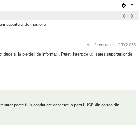
zării suportului de memorie
Număr document: CRY2-05S
duce și la pierderi de informații. Puteți interzice utilizarea suporturilor de
computer poate fi în continuare conectat la portul USB din partea din