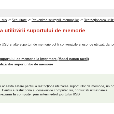
>
>
>
– sus
Securitate
Prevenirea scurgerii informațiilor
Restricționarea utili
a utilizării suportului de memorie
USB și alte suporturi de memorie pot fi convenabile și ușor de utilizat, dar pot 
i suportului de memorie la imprimare (Model panou tactil)
tilizărilor suporturilor de memorie
ți această setare pentru a restricționa utilizarea suporturilor de memorie, un 
. Pentru a restricționa și conexiunile computerului, consultați următoarele.
nexiunii la computer prin intermediul portului USB