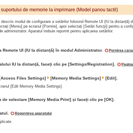
ii suportului de memorie la imprimare (Model panou tactil)
 descris modul de configurare a setărilor folosind Remote UI (IU la distanță) 
ctați [Meniu] pe ecranul [Pornire], apoi selectați [Setări funcţii] pentru a confi
e administrator. Aparatul trebuie repornit pentru aplicarea setărilor.
a Remote UI (IU la distanță) în modul Administrator.
Pornirea carac
lului IU la distanță, faceți clic pe [Settings/Registration].
Pagina 
 [Access Files Settings]
[Memory Media Settings]
[Edit].
cranul [Edit Memory Media Settings].
a de selectare [Memory Media Print] și faceți clic pe [OK].
atul.
Repornirea aparatului
plicate.