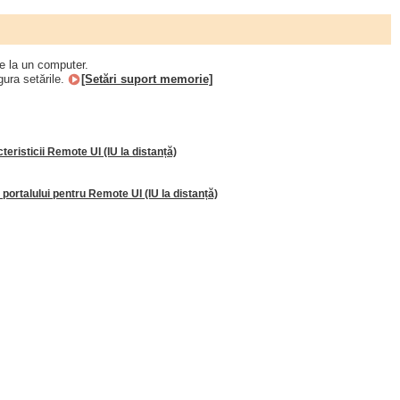
de la un computer.
gura setările.
[Setări suport memorie]
teristicii Remote UI (IU la distanță)
portalului pentru Remote UI (IU la distanță)