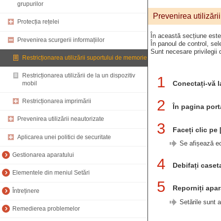
grupurilor
Prevenirea utilizăr
Protecția rețelei
În această secțiune este
Prevenirea scurgerii informațiilor
În panoul de control, sele
Sunt necesare privilegii d
Restricționarea utilizării suportului de memorie
Restricționarea utilizării de la un dispozitiv
1
Conectați-vă l
mobil
2
Restricționarea imprimării
În pagina porta
Prevenirea utilizării neautorizate
3
Faceți clic pe
Aplicarea unei politici de securitate
Se afișează e
Gestionarea aparatului
4
Debifați caset
Elementele din meniul Setări
5
Reporniți apar
Întreținere
Setările sunt a
Remedierea problemelor