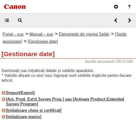
>
>
>
Portal – sus
Manual – sus
Elementele din meniul Setări
[Setări
>
gestionare]
[Gestionare date]
[Gestionare date]
Număr document: CRY2-086
Gestionați sau inițializați datele și setările aparatului.
* Valorile afișate cu text roșu îngroșat sunt setările implicite pentru fiecare
articol.
[Import/Export]
[Act. Prod. Ext'd Survey Prog.] sau [Activare Product Extended
Survey Program]
[Iniţializare cheie şi certificat]
[Iniţializare meniu]