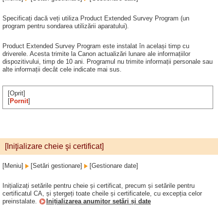
Specificați dacă veți utiliza Product Extended Survey Program (un
program pentru sondarea utilizării aparatului).
Product Extended Survey Program este instalat în același timp cu
driverele. Acesta trimite la Canon actualizări lunare ale informațiilor
dispozitivului, timp de 10 ani. Programul nu trimite informații personale sau
alte informații decât cele indicate mai sus.
[Oprit]
[
Pornit
]
[Iniţializare cheie şi certificat]
[Meniu]
[Setări gestionare]
[Gestionare date]
Inițializați setările pentru cheie și certificat, precum și setările pentru
certificatul CA, și ștergeți toate cheile și certificatele, cu excepția celor
preinstalate.
Inițializarea anumitor setări și date