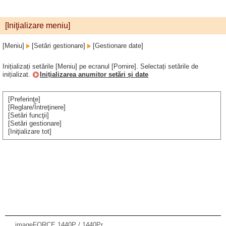
[Iniţializare meniu]
[Meniu]
[Setări gestionare]
[Gestionare date]
Inițializați setările [Meniu] pe ecranul [Pornire]. Selectați setările de
inițializat.
Inițializarea anumitor setări și date
[Preferinţe]
[Reglare/Întreţinere]
[Setări funcţii]
[Setări gestionare]
[Iniţializare tot]
imageFORCE 1440P / 1440Pr