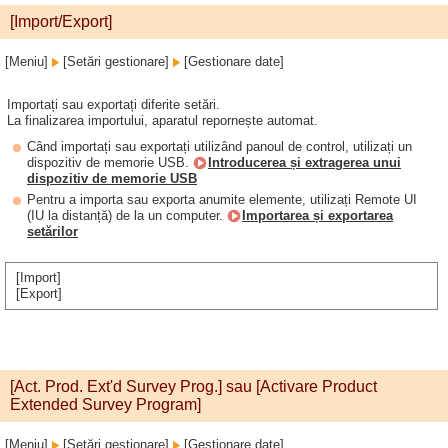
[Import/Export]
[Meniu]
[Setări gestionare]
[Gestionare date]
Importați sau exportați diferite setări.
La finalizarea importului, aparatul repornește automat.
Când importați sau exportați utilizând panoul de control, utilizați un
dispozitiv de memorie USB.
Introducerea și extragerea unui
dispozitiv de memorie USB
Pentru a importa sau exporta anumite elemente, utilizați Remote UI
(IU la distanță) de la un computer.
Importarea și exportarea
setărilor
[Import]
[Export]
[Act. Prod. Ext'd Survey Prog.] sau [Activare Product
Extended Survey Program]
[Meniu]
[Setări gestionare]
[Gestionare date]