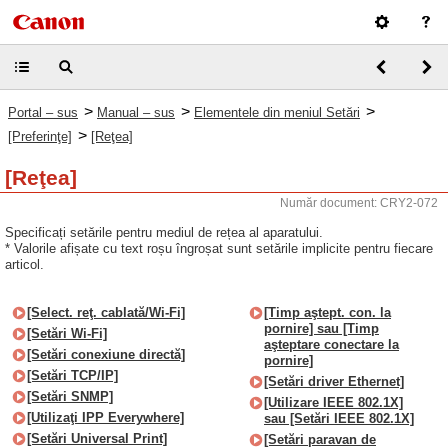
>
>
>
Portal – sus
Manual – sus
Elementele din meniul Setări
>
[Preferinţe]
[Reţea]
[Reţea]
Număr document: CRY2-072
Specificați setările pentru mediul de rețea al aparatului.
* Valorile afișate cu text roșu îngroșat sunt setările implicite pentru fiecare
articol.
[Select. reţ. cablată/Wi-Fi]
[Timp aştept. con. la
pornire] sau [Timp
[Setări Wi-Fi]
aşteptare conectare la
[Setări conexiune directă]
pornire]
[Setări TCP/IP]
[Setări driver Ethernet]
[Setări SNMP]
[Utilizare IEEE 802.1X]
[Utilizaţi IPP Everywhere]
sau [Setări IEEE 802.1X]
[Setări Universal Print]
[Setări paravan de