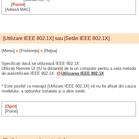
[
Pornit
]
[Adresă MAC]
[Utilizare IEEE 802.1X] sau [Setări IEEE 802.1X]
[Meniu]
[Preferinţe]
[Reţea]
Specificați dacă se utilizează IEEE 802.1X.
Utilizați Remote UI (IU la distanță) de la un computer pentru a seta metoda
de autentificare IEEE 802.1X.
Utilizarea IEEE 802.1X
* Este posibil ca mesajul [Utilizare IEEE 802.1X] să nu fie afișat din cauza
modelului, a opțiunilor instalate și a altor setări.
[
Oprit
]
[Pornit]