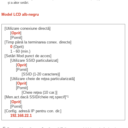
și a altor setări.
Model LCD alb-negru
[Utilizare conexiune directă]
[
Oprit
]
[Pornit]
[Timp până la terminarea conex. directe]
0
(Oprit)
1 - 60 (min.)
[Setări Mod punct de acces]
[Utilizare SSID particularizat]
[
Oprit
]
[Pornit]
[SSID (1-20 caractere)]
[Utilizare cheie de reţea particularizată]
[
Oprit
]
[Pornit]
[Cheie reţea (10 car.)]
*1
[Men.act.dacă SSID/cheie reţ.specif]
[
Oprit
]
[Pornit]
[Config. adresă IP pentru con. dir.]
192.168.22.1
*1