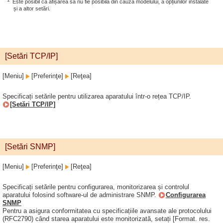
Este posibil ca afișarea să nu fie posibilă din cauza modelului, a opțiunilor instalate
și a altor setări.
[Setări TCP/IP]
[Meniu]
[Preferinţe]
[Reţea]
Specificați setările pentru utilizarea aparatului într-o rețea TCP/IP.
[Setări TCP/IP]
[Setări SNMP]
[Meniu]
[Preferinţe]
[Reţea]
Specificați setările pentru configurarea, monitorizarea și controlul
aparatului folosind software-ul de administrare SNMP.
Configurarea
SNMP
Pentru a asigura conformitatea cu specificațiile avansate ale protocolului
(RFC2790) când starea aparatului este monitorizată, setați [Format. res.