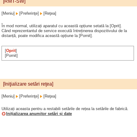
[RMT-SW]
[Meniu]
[Preferinţe]
[Reţea]
În mod normal, utilizați aparatul cu această opțiune setată la [Oprit].
Când reprezentantul de service execută întreținerea dispozitivului de la
distanță, poate modifica această opțiune la [Pornit].
[
Oprit
]
[Pornit]
[Iniţializare setări reţea]
[Meniu]
[Preferinţe]
[Reţea]
Utilizați aceasta pentru a restabili setările de rețea la setările de fabrică.
Inițializarea anumitor setări și date