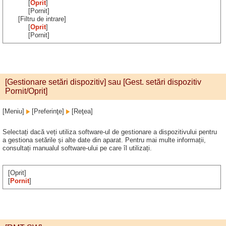
[
Oprit
]
[Pornit]
[Filtru de intrare]
[
Oprit
]
[Pornit]
[Gestionare setări dispozitiv] sau [Gest. setări dispozitiv
Pornit/Oprit]
[Meniu]
[Preferinţe]
[Reţea]
Selectați dacă veți utiliza software-ul de gestionare a dispozitivului pentru
a gestiona setările și alte date din aparat. Pentru mai multe informații,
consultați manualul software-ului pe care îl utilizați.
[Oprit]
[
Pornit
]