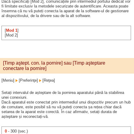
Dacă specificați [Mod 2], comunicațiile prin intermediul portului dedicat vor
fi limitate exclusiv la metodele securizate de autentificare. Aceasta poate
însemna că nu vă puteți conecta la aparat de la software-ul de gestionare
al dispozitivului, de la drivere sau de la alt software.
[
Mod 1
]
[Mod 2]
[Timp aştept. con. la pornire] sau [Timp aşteptare
conectare la pornire]
[Meniu]
[Preferinţe]
[Reţea]
Setați intervalul de așteptare de la pornirea aparatului până la stabilirea
unei conexiuni.
Dacă aparatul este conectat prin intermediul unui dispozitiv precum un hub
de comutare, este posibil să nu vă puteți conecta șa rețea chiar dacă
setarea de la aparat este corectă. În caz afirmativ, setați durata de
așteptare și reconectați-vă.
0
- 300 (sec.)