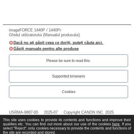
imageFORCE 1440P / 1440Pr
Ghidul utilizatorului (Manualul produsului)
Dacă nu ați găsit ceea ce doriți, puteți căuta aici.
Găsiți manuale pentru alte produse
Please be sure to read this.‎
Supported browsers
Cookies
USRMA-9887-00
2025-07
Copyright CANON INC. 2025
This site uses cookies to provide its contents and functions and improve their
qualities etc. You can find out more about our use of the cookies
here
. If you
select "Reject", only cookies necessary to provide the contents and functions of
the site are recorded and stored.