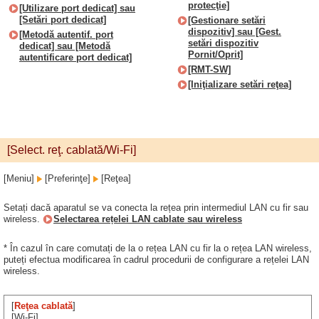
protecţie]
[Utilizare port dedicat] sau
[Setări port dedicat]
[Gestionare setări
dispozitiv] sau [Gest.
[Metodă autentif. port
setări dispozitiv
dedicat] sau [Metodă
Pornit/Oprit]
autentificare port dedicat]
[RMT-SW]
[Iniţializare setări reţea]
[Select. reţ. cablată/Wi-Fi]
[Meniu]
[Preferinţe]
[Reţea]
Setați dacă aparatul se va conecta la rețea prin intermediul LAN cu fir sau
wireless.
Selectarea rețelei LAN cablate sau wireless
* În cazul în care comutați de la o rețea LAN cu fir la o rețea LAN wireless,
puteți efectua modificarea în cadrul procedurii de configurare a rețelei LAN
wireless.
[
Reţea cablată
]
[Wi-Fi]