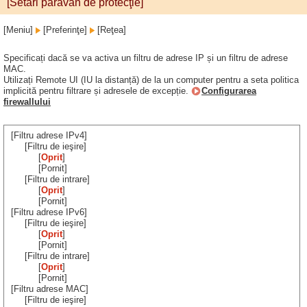
[Setări paravan de protecţie]
[Meniu]
[Preferinţe]
[Reţea]
Specificați dacă se va activa un filtru de adrese IP și un filtru de adrese
MAC.
Utilizați Remote UI (IU la distanță) de la un computer pentru a seta politica
implicită pentru filtrare și adresele de excepție.
Configurarea
firewallului
[Filtru adrese IPv4]
[Filtru de ieşire]
[
Oprit
]
[Pornit]
[Filtru de intrare]
[
Oprit
]
[Pornit]
[Filtru adrese IPv6]
[Filtru de ieşire]
[
Oprit
]
[Pornit]
[Filtru de intrare]
[
Oprit
]
[Pornit]
[Filtru adrese MAC]
[Filtru de ieşire]