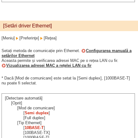
[Setări driver Ethernet]
[Meniu]
[Preferinţe]
[Reţea]
Setați metoda de comunicație prin Ethernet.
Configurarea manuală a
setărilor Ethernet
Aceasta permite și verificarea adresei MAC pe o rețea LAN cu fir.
Vizualizarea adresei MAC a rețelei LAN cu fir
* Dacă [Mod de comunicare] este setat la [Semi duplex], [1000BASE-T]
nu poate fi selectat.
[Detectare automată]
[Oprit]
[Mod de comunicare]
[
Semi duplex
]
[Full duplex]
[Tip Ethernet]
[
10BASE-T
]
[100BASE-TX]
[1000BASE-T]