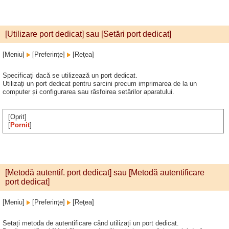
[Utilizare port dedicat] sau [Setări port dedicat]
[Meniu]
[Preferinţe]
[Reţea]
Specificați dacă se utilizează un port dedicat.
Utilizați un port dedicat pentru sarcini precum imprimarea de la un
computer și configurarea sau răsfoirea setărilor aparatului.
[Oprit]
[
Pornit
]
[Metodă autentif. port dedicat] sau [Metodă autentificare
port dedicat]
[Meniu]
[Preferinţe]
[Reţea]
Setați metoda de autentificare când utilizați un port dedicat.