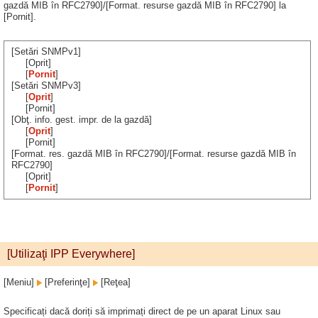
gazdă MIB în RFC2790]/[Format. resurse gazdă MIB în RFC2790] la
[Pornit].
[Setări SNMPv1]
[Oprit]
[
Pornit
]
[Setări SNMPv3]
[
Oprit
]
[Pornit]
[Obţ. info. gest. impr. de la gazdă]
[
Oprit
]
[Pornit]
[Format. res. gazdă MIB în RFC2790]/[Format. resurse gazdă MIB în
RFC2790]
[Oprit]
[
Pornit
]
[Utilizaţi IPP Everywhere]
[Meniu]
[Preferinţe]
[Reţea]
Specificați dacă doriți să imprimați direct de pe un aparat Linux sau