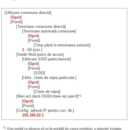
[Utilizare conexiune directă]
[
Oprit
]
[Pornit]
[Terminare conexiune directă]
[Terminare automată conexiune]
[
Oprit
]
[Pornit]
[Timp până la terminarea sesiunii]
1
- 60 (min.)
[Setări Mod punct de acces]
[Utilizare SSID particularizat]
[
Oprit
]
[Pornit]
[SSID]
[Utiliz. cheie de reţea particular.]
[
Oprit
]
[Pornit]
[Cheie de reţea]
*1
[Men.act.dacă SSID/cheie reţ.specif]
[
Oprit
]
[Pornit]
[Config. adresă IP pentru con. dir.]
192.168.22.1
*1
Este posibil ca afișarea să nu fie posibilă din cauza modelului, a opțiunilor instalate