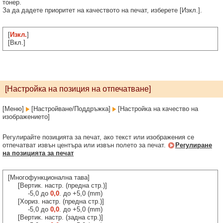
тонер.
За да дадете приоритет на качеството на печат, изберете [Изкл.].
[
Изкл.
]
[Вкл.]
[Настройка на позиция на отпечатване]
[Меню]
[Настройване/Поддръжка]
[Настройка на качество на
изображението]
Регулирайте позицията за печат, ако текст или изображения се
отпечатват извън центъра или извън полето за печат.
Регулиране
на позицията за печат
[Многофункционална тава]
[Вертик. настр. (предна стр.)]
-5,0 до
0,0
. до +5,0 (mm)
[Хориз. настр. (предна стр.)]
-5,0 до
0,0
. до +5,0 (mm)
[Вертик. настр. (задна стр.)]