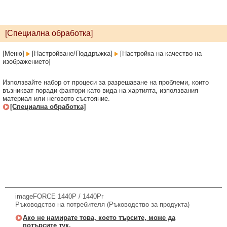
[Специална обработка]
[Меню]
[Настройване/Поддръжка]
[Настройка на качество на
изображението]
Използвайте набор от процеси за разрешаване на проблеми, които
възникват поради фактори като вида на хартията, използвания
материал или неговото състояние.
[Специална обработка]
imageFORCE 1440P / 1440Pr
Ръководство на потребителя (Ръководство за продукта)
Ако не намирате това, което търсите, може да
потърсите тук.