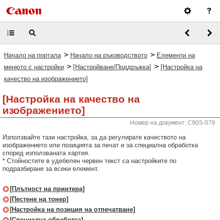
>
>
Начало на портала
Начало на ръководството
Елементи на
>
>
менюто с настройки
[Настройване/Поддръжка]
[Настройка на
качество на изображението]
[Настройка на качество на
изображението]
Номер на документ: C90S-079
Използвайте тази настройка, за да регулирате качеството на
изображението или позицията за печат и за специална обработка
според използваната хартия.
* Стойностите в удебелен червен текст са настройките по
подразбиране за всеки елемент.
[Плътност на принтера]
[Пестене на тонер]
[Настройка на позиция на отпечатване]
[Специална обработка]