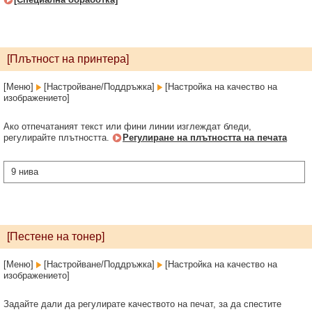
[Плътност на принтера]
[Меню]
[Настройване/Поддръжка]
[Настройка на качество на
изображението]
Ако отпечатаният текст или фини линии изглеждат бледи,
регулирайте плътността.
Регулиране на плътността на печата
9 нива
[Пестене на тонер]
[Меню]
[Настройване/Поддръжка]
[Настройка на качество на
изображението]
Задайте дали да регулирате качеството на печат, за да спестите