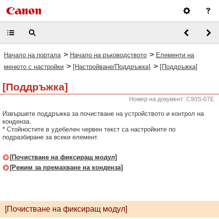
>
>
Начало на портала
Начало на ръководството
Елементи на
>
>
менюто с настройки
[Настройване/Поддръжка]
[Поддръжка]
[Поддръжка]
Номер на документ: C90S-07E
Извършете поддръжка за почистване на устройството и контрол на
конденза.
* Стойностите в удебелен червен текст са настройките по
подразбиране за всеки елемент.
[Почистване на фиксиращ модул]
[Режим за премахване на конденза]
[Почистване на фиксиращ модул]