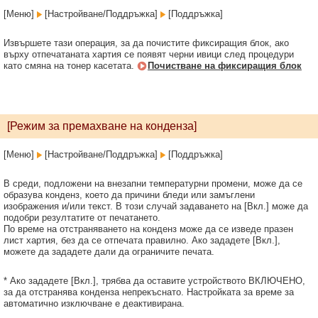
[Меню]
[Настройване/Поддръжка]
[Поддръжка]
Извършете тази операция, за да почистите фиксиращия блок, ако
върху отпечатаната хартия се появят черни ивици след процедури
като смяна на тонер касетата.
Почистване на фиксиращия блок
[Режим за премахване на конденза]
[Меню]
[Настройване/Поддръжка]
[Поддръжка]
В среди, подложени на внезапни температурни промени, може да се
образува конденз, което да причини бледи или замъглени
изображения и/или текст. В този случай задаването на [Вкл.] може да
подобри резултатите от печатането.
По време на отстраняването на конденз може да се изведе празен
лист хартия, без да се отпечата правилно. Ако зададете [Вкл.],
можете да зададете дали да ограничите печата.
* Ако зададете [Вкл.], трябва да оставите устройството ВКЛЮЧЕНО,
за да отстранява конденза непрекъснато. Настройката за време за
автоматично изключване е деактивирана.