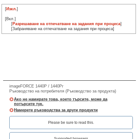
[
Изкл.
]
[Вкл.]
[
Разрешаване на отпечатване на задания при процеса
]
[Забраняване на отпечатване на задания при процеса]
imageFORCE 1440P / 1440Pr
Ръководство на потребителя (Ръководство за продукта)
Ако не намирате това, което търсите, може да
потърсите тук.
Намерете ръководства за други продукти
Please be sure to read this.‎
Supported browsers