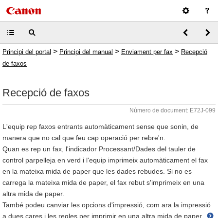
>
>
>
Principi del portal
Principi del manual
Enviament per fax
Recepció
de faxos
Recepció de faxos
Número de document: E72J-099
L'equip rep faxos entrants automàticament sense que sonin, de
manera que no cal que feu cap operació per rebre'n.
Quan es rep un fax, l'indicador Processant/Dades del tauler de
control parpelleja en verd i l'equip imprimeix automàticament el fax
en la mateixa mida de paper que les dades rebudes. Si no es
carrega la mateixa mida de paper, el fax rebut s'imprimeix en una
altra mida de paper.
També podeu canviar les opcions d'impressió, com ara la impressió
a dues cares i les regles per imprimir en una altra mida de paper.