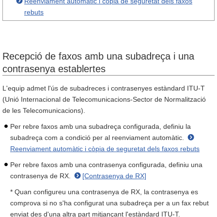
Reenviament automàtic i còpia de seguretat dels faxos
rebuts
Recepció de faxos amb una subadreça i una
contrasenya establertes
L'equip admet l'ús de subadreces i contrasenyes estàndard ITU-T
(Unió Internacional de Telecomunicacions-Sector de Normalització
de les Telecomunicacions).
Per rebre faxos amb una subadreça configurada, definiu la
subadreça com a condició per al reenviament automàtic.
Reenviament automàtic i còpia de seguretat dels faxos rebuts
Per rebre faxos amb una contrasenya configurada, definiu una
contrasenya de RX.
[Contrasenya de RX]
* Quan configureu una contrasenya de RX, la contrasenya es
comprova si no s'ha configurat una subadreça per a un fax rebut
enviat des d'una altra part mitjançant l'estàndard ITU-T.