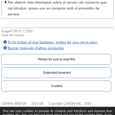
Per obtenir més informació sobre el servei i els números que
cal introduir, poseu-vos en contacte amb el proveïdor de
serveis.
imageFORCE C3150
Guia de l'usuari
Si no trobeu el que busqueu, podeu fer una cerca aquí.
Buscar manuals d’altres productes
Please be sure to read this.‎
Supported browsers
Cookies
USRMA-9950-00
2025-08
Copyright CANON INC. 2025
This site uses cookies to provide its contents and functions and improve their
qualities etc. You can find out more about our use of the cookies
here
. If you