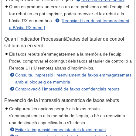
Quan es produeix un error o un altre problema amb l'equip i el
fax rebut no es pot imprimir, podeu reenviar el fax rebut a la
bústia RX en memòria.
[Reenviar fitxer desat temporalment
a Bústia RX mem.]
Quan l'indicador Processant/Dades del tauler de control
s'il·lumina en verd
Els faxos rebuts s'emmagatzemen a la memòria de l'equip.
Podeu comprovar el contingut dels faxos al tauler de control o a
Remote UI (IU remota) abans d'imprimir-los.
Consulta, impressió i reenviament de faxos emmagatzemats
amb el bloqueig de memòria
Comprovació i impressió de faxos confidencials rebuts
Prevenció de la impressió automàtica de faxos rebuts
Configureu les opcions perquè els faxos rebuts
s'emmagatzemin a la memòria de l'equip, o bé es reenviïn a
una destinació especificada o s'hi desin.
Evitar la impressió immediata dels faxos rebuts