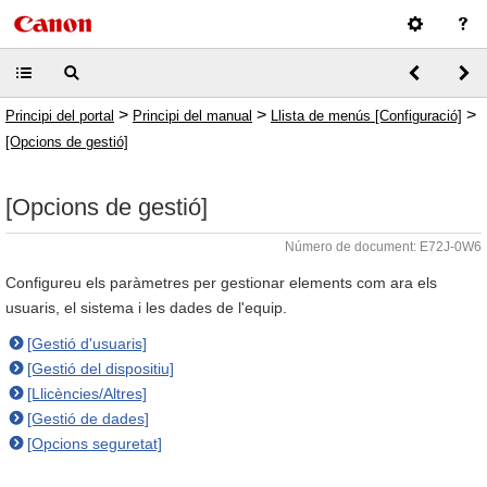
>
>
>
Principi del portal
Principi del manual
Llista de menús [Configuració]
[Opcions de gestió]
[Opcions de gestió]
Número de document: E72J-0W6
Configureu els paràmetres per gestionar elements com ara els
usuaris, el sistema i les dades de l'equip.
[Gestió d'usuaris]
[Gestió del dispositiu]
[Llicències/Altres]
[Gestió de dades]
[Opcions seguretat]