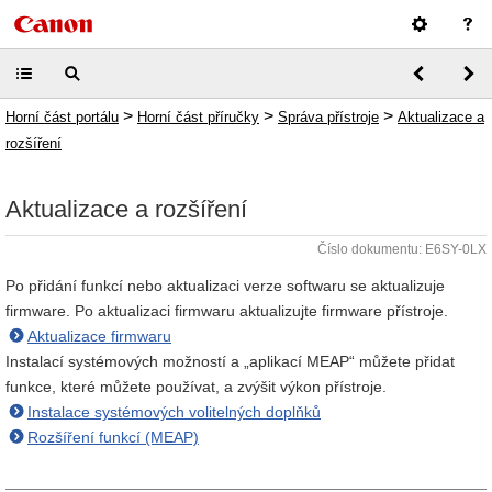
>
>
>
Horní část portálu
Horní část příručky
Správa přístroje
Aktualizace a
rozšíření
Aktualizace a rozšíření
Číslo dokumentu: E6SY-0LX
Po přidání funkcí nebo aktualizaci verze softwaru se aktualizuje
firmware. Po aktualizaci firmwaru aktualizujte firmware přístroje.
Aktualizace firmwaru
Instalací systémových možností a „aplikací MEAP“ můžete přidat
funkce, které můžete používat, a zvýšit výkon přístroje.
Instalace systémových volitelných doplňků
Rozšíření funkcí (MEAP)