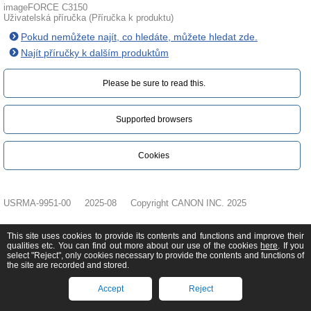
imageFORCE C3150
Uživatelská příručka (Příručka k produktu)
Pokud nemůžete najít, co hledáte, můžete hledat zde.
Najít příručky k dalším produktům
Please be sure to read this.‎
Supported browsers
Cookies
USRMA-9951-00
2025-08
Copyright CANON INC. 2025
This site uses cookies to provide its contents and functions and improve their
qualities etc. You can find out more about our use of the cookies
here
. If you
select "Reject", only cookies necessary to provide the contents and functions of
the site are recorded and stored.
Accept
Reject