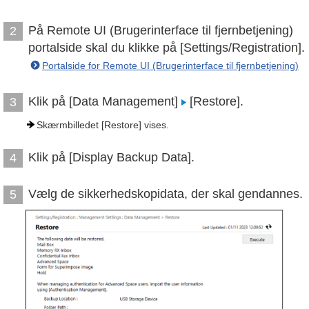
På Remote UI (Brugerinterface til fjernbetjening)
2
portalside skal du klikke på [Settings/Registration].
Portalside for Remote UI (Brugerinterface til fjernbetjening)
Klik på [Data Management]
[Restore].
3
Skærmbilledet [Restore] vises.
Klik på [Display Backup Data].
4
Vælg de sikkerhedskopidata, der skal gendannes.
5