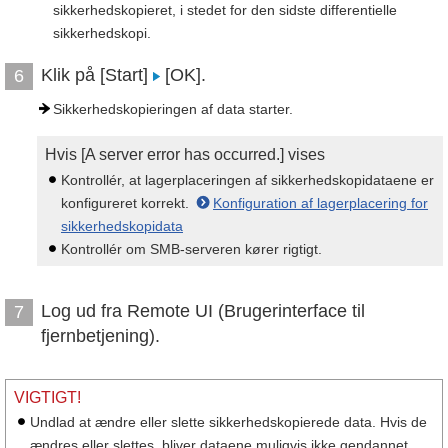
sikkerhedskopieret, i stedet for den sidste differentielle
sikkerhedskopi.
Klik på [Start]
[OK].
6
Sikkerhedskopieringen af data starter.
Hvis [A server error has occurred.] vises
Kontrollér, at lagerplaceringen af sikkerhedskopidataene er
konfigureret korrekt.
Konfiguration af lagerplacering for
sikkerhedskopidata
Kontrollér om SMB-serveren kører rigtigt.
Log ud fra Remote UI (Brugerinterface til
7
fjernbetjening).
VIGTIGT!
Undlad at ændre eller slette sikkerhedskopierede data. Hvis de
ændres eller slettes, bliver dataene muligvis ikke gendannet