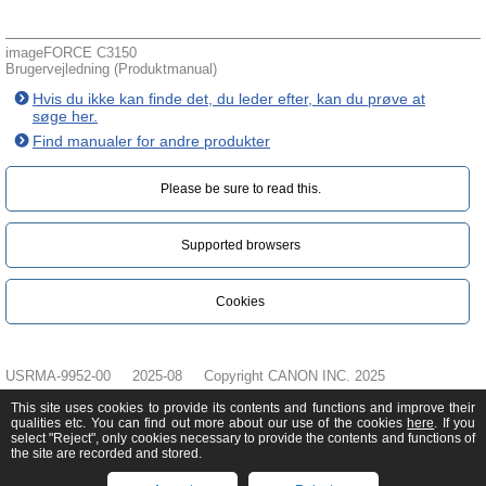
imageFORCE C3150
Brugervejledning (Produktmanual)
Hvis du ikke kan finde det, du leder efter, kan du prøve at
søge her.
Find manualer for andre produkter
Please be sure to read this.‎
Supported browsers
Cookies
USRMA-9952-00
2025-08
Copyright CANON INC. 2025
This site uses cookies to provide its contents and functions and improve their
qualities etc. You can find out more about our use of the cookies
here
. If you
select "Reject", only cookies necessary to provide the contents and functions of
the site are recorded and stored.