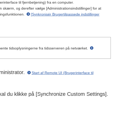
rinterface til fjernbetjening) fra en computer.
 skærm, og derefter vælge [Administrationsindstillinger] for at
ringsfunktionen.
[Synkronisér Brugertilpassede indstillinger
 hente tidsoplysningerne fra tidsserveren på netværket.
ministrator.
Start af Remote UI (Brugerinterface til
skal du klikke på [Synchronize Custom Settings].