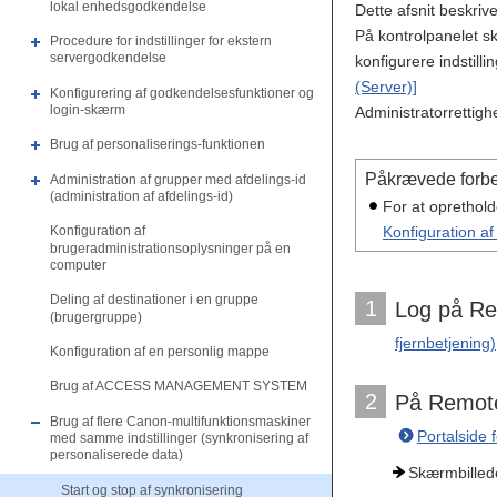
lokal enhedsgodkendelse
Dette afsnit beskriv
På kontrolpanelet sk
Procedure for indstillinger for ekstern
servergodkendelse
konfigurere indstill
(Server)]
Konfigurering af godkendelsesfunktioner og
login-skærm
Administratorrettig
Brug af personaliserings-funktionen
Påkrævede forbe
Administration af grupper med afdelings-id
(administration af afdelings-id)
For at oprethold
Konfiguration a
Konfiguration af
brugeradministrationsoplysninger på en
computer
Deling af destinationer i en gruppe
1
Log på Rem
(brugergruppe)
fjernbetjening)
Konfiguration af en personlig mappe
Brug af ACCESS MANAGEMENT SYSTEM
2
På Remote 
Brug af flere Canon-multifunktionsmaskiner
Portalside 
med samme indstillinger (synkronisering af
personaliserede data)
Skærmbillede
Start og stop af synkronisering