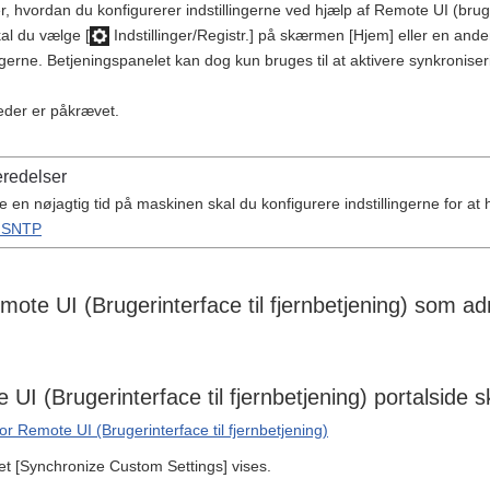
er, hvordan du konfigurerer indstillingerne ved hjælp af Remote UI (bruge
al du vælge [
Indstillinger/Registr.] på skærmen [Hjem] eller en anden
ingerne. Betjeningspanelet kan dog kun bruges til at aktivere synkronise
heder er påkrævet.
redelser
e en nøjagtig tid på maskinen skal du konfigurere indstillingerne for at
f SNTP
ote UI (Brugerinterface til fjernbetjening) som ad
UI (Brugerinterface til fjernbetjening) portalside 
for Remote UI (Brugerinterface til fjernbetjening)
t [Synchronize Custom Settings] vises.