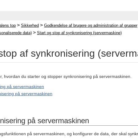
>
>
lens top
Sikkerhed
Godkendelse af brugere og administration af grupper
>
sonaliserede data)
Start og stop af synkronisering (servermaskine)
 stop af synkronisering (server
er, hvordan du starter og stopper synkronisering på servermaskinen.
ring på servermaskinen
nisering på servermaskinen
onisering på servermaskinen
ingsfunktionen på servermaskinen, og konfigurer de data, der skal synk