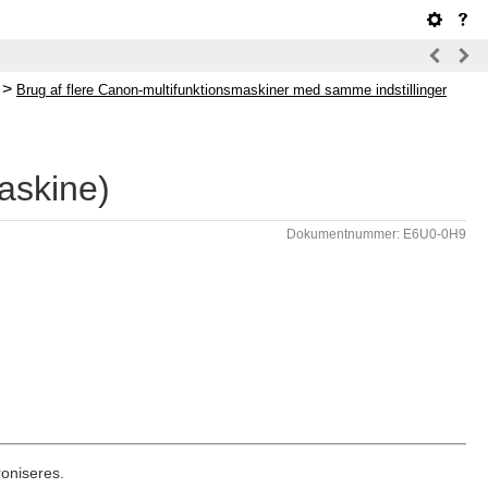
>
Brug af flere Canon-multifunktionsmaskiner med samme indstillinger
maskine)
Dokumentnummer: E6U0-0H9
roniseres.