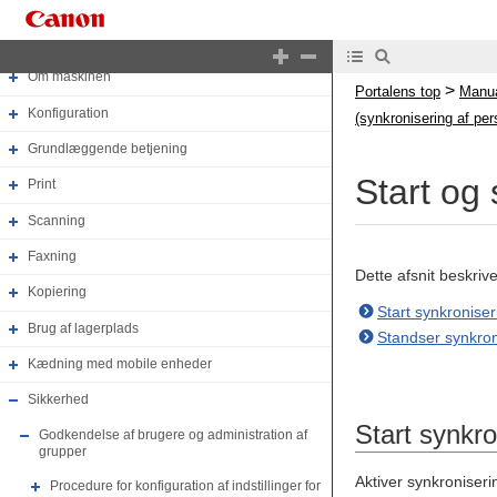
Manualens top
Om maskinen
>
Portalens top
Manua
Konfiguration
(synkronisering af per
Grundlæggende betjening
Start og
Print
Scanning
Faxning
Dette afsnit beskriv
Kopiering
Start synkronise
Brug af lagerplads
Standser synkro
Kædning med mobile enheder
Sikkerhed
Start synkr
Godkendelse af brugere og administration af
grupper
Aktiver synkroniser
Procedure for konfiguration af indstillinger for