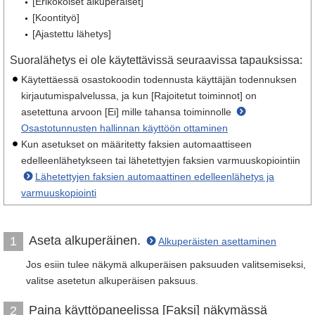
[Erikokoiset alkuperäiset]
[Koontityö]
[Ajastettu lähetys]
Suoralähetys ei ole käytettävissä seuraavissa tapauksissa:
Käytettäessä osastokoodin todennusta käyttäjän todennuksen
kirjautumispalvelussa, ja kun [Rajoitetut toiminnot] on
asetettuna arvoon [Ei] mille tahansa toiminnolle
Osastotunnusten hallinnan käyttöön ottaminen
Kun asetukset on määritetty faksien automaattiseen
edelleenlähetykseen tai lähetettyjen faksien varmuuskopiointiin
Lähetettyjen faksien automaattinen edelleenlähetys ja
varmuuskopiointi
Aseta alkuperäinen.
1
Alkuperäisten asettaminen
Jos esiin tulee näkymä alkuperäisen paksuuden valitsemiseksi,
valitse asetetun alkuperäisen paksuus.
Paina käyttöpaneelissa [Faksi] näkymässä
2