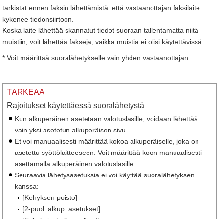
tarkistat ennen faksin lähettämistä, että vastaanottajan faksilaite
kykenee tiedonsiirtoon.
Koska laite lähettää skannatut tiedot suoraan tallentamatta niitä
muistiin, voit lähettää fakseja, vaikka muistia ei olisi käytettävissä.
* Voit määrittää suoralähetykselle vain yhden vastaanottajan.
TÄRKEÄÄ
Rajoitukset käytettäessä suoralähetystä
Kun alkuperäinen asetetaan valotuslasille, voidaan lähettää
vain yksi asetetun alkuperäisen sivu.
Et voi manuaalisesti määrittää kokoa alkuperäiselle, joka on
asetettu syöttölaitteeseen. Voit määrittää koon manuaalisesti
asettamalla alkuperäinen valotuslasille.
Seuraavia lähetysasetuksia ei voi käyttää suoralähetyksen
kanssa:
[Kehyksen poisto]
[2-puol. alkup. asetukset]