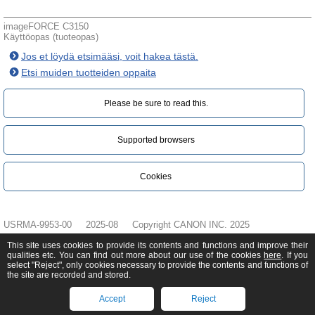
imageFORCE C3150
Käyttöopas (tuoteopas)
Jos et löydä etsimääsi, voit hakea tästä.
Etsi muiden tuotteiden oppaita
Please be sure to read this.‎
Supported browsers
Cookies
USRMA-9953-00
2025-08
Copyright CANON INC. 2025
This site uses cookies to provide its contents and functions and improve their
qualities etc. You can find out more about our use of the cookies
here
. If you
select "Reject", only cookies necessary to provide the contents and functions of
the site are recorded and stored.
Accept
Reject