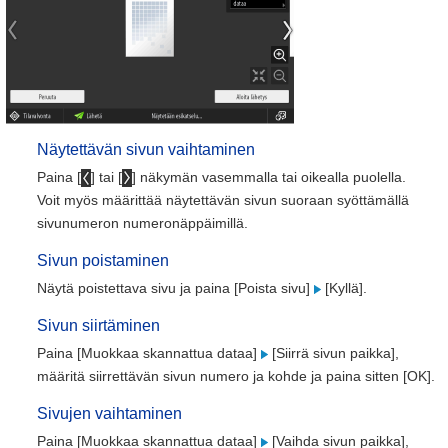
Näytettävän sivun vaihtaminen
Paina [
] tai [
] näkymän vasemmalla tai oikealla puolella.
Voit myös määrittää näytettävän sivun suoraan syöttämällä
sivunumeron numeronäppäimillä.
Sivun poistaminen
Näytä poistettava sivu ja paina [Poista sivu]
[Kyllä].
Sivun siirtäminen
Paina [Muokkaa skannattua dataa]
[Siirrä sivun paikka],
määritä siirrettävän sivun numero ja kohde ja paina sitten [OK].
Sivujen vaihtaminen
Paina [Muokkaa skannattua dataa]
[Vaihda sivun paikka],