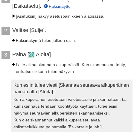
[Esikatselu].
Faksinäyttö
[Asetuksin] näkyy asetuspainikkeen alaosassa.
Valitse [Sulje].
2
Faksinäkymä tulee jälleen esiin.
Paina [
Aloita].
3
Laite alkaa skannata alkuperäistä. Kun skannaus on tehty,
esikatseluikkuna tulee näkyviin.
Kun esiin tulee viesti [Skannaa seuraava alkuperäinen
painamalla [Aloita].]
Kun alkuperäinen asetetaan valotuslasille ja skannataan, tai
kun skannaus tehdään koontityötä käyttäen, tulee esiin
näkymä seuraavien alkuperäisten skannaamiseksi.
Kun olet skannannut kaikki alkuperäiset, avaa
esikatseluikkuna painamalla [Esikatsele ja läh.].