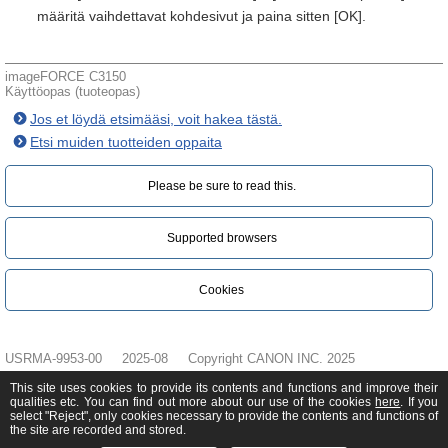
määritä vaihdettavat kohdesivut ja paina sitten [OK].
imageFORCE C3150
Käyttöopas (tuoteopas)
Jos et löydä etsimääsi, voit hakea tästä.
Etsi muiden tuotteiden oppaita
Please be sure to read this.‎
Supported browsers
Cookies
USRMA-9953-00
2025-08
Copyright CANON INC. 2025
This site uses cookies to provide its contents and functions and improve their
qualities etc. You can find out more about our use of the cookies
here
. If you
select "Reject", only cookies necessary to provide the contents and functions of
the site are recorded and stored.