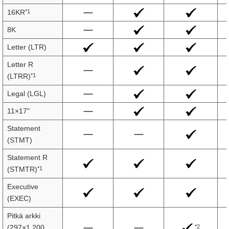
*1
16KR
8K
Letter (LTR)
Letter R
*1
(LTRR)
Legal (LGL)
11×17"
Statement
(STMT)
Statement R
*1
(STMTR)
Executive
(EXEC)
Pitkä arkki
*2
(297×1 200