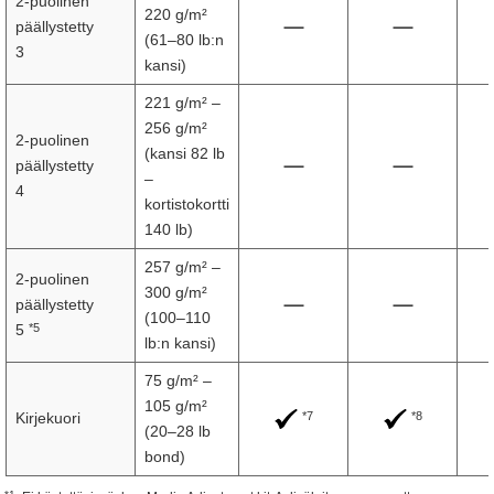
2-puolinen
220 g/m²
päällystetty
(61–80 lb:n
3
kansi)
221 g/m² –
256 g/m²
2-puolinen
(kansi 82 lb
päällystetty
–
4
kortistokortti
140 lb)
257 g/m² –
2-puolinen
300 g/m²
päällystetty
(100–110
*5
5
lb:n kansi)
75 g/m² –
105 g/m²
*7
*8
Kirjekuori
(20–28 lb
bond)