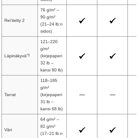
76 g/m² –
90 g/m²
Rei'itetty 2
(21–24 lb:n
sidos)
121–220
g/m²
*3
Läpinäkyvä
(kirjepaperi
32 lb –
kansi 80 lb)
118–185
g/m²
Tarrat
(kirjepaperi
31 lb –
kansi 68 lb)
64 g/m² –
82 g/m²
Väri
(17–21 lb:n