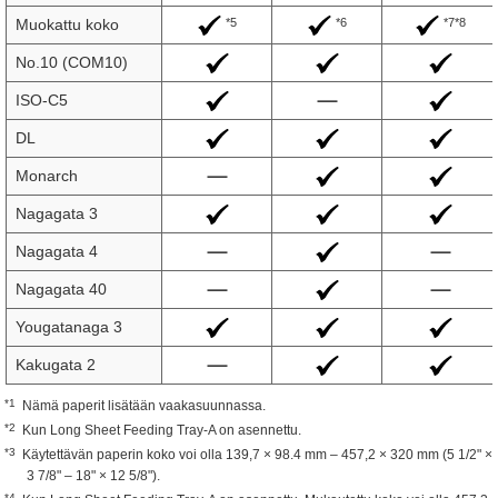
*5
*6
*7*8
Muokattu koko
No.10 (COM10)
ISO-C5
DL
Monarch
Nagagata 3
Nagagata 4
Nagagata 40
Yougatanaga 3
Kakugata 2
*1
Nämä paperit lisätään vaakasuunnassa.
*2
Kun Long Sheet Feeding Tray-A on asennettu.
*3
Käytettävän paperin koko voi olla 139,7 × 98.4 mm – 457,2 × 320 mm (5 1/2" ×
3 7/8" – 18" × 12 5/8").
*4