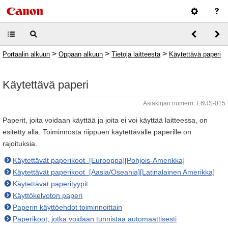
>
>
>
Portaalin alkuun
Oppaan alkuun
Tietoja laitteesta
Käytettävä paperi
Käytettävä paperi
Asiakirjan numero: E6US-015
Paperit, joita voidaan käyttää ja joita ei voi käyttää laitteessa, on
esitetty alla. Toiminnosta riippuen käytettävälle paperille on
rajoituksia.
Käytettävät paperikoot [Eurooppa][Pohjois-Amerikka]
Käytettävät paperikoot [Aasia/Oseania][Latinalainen Amerikka]
Käytettävät paperityypit
Käyttökelvoton paperi
Paperin käyttöehdot toiminnoittain
Paperikoot, jotka voidaan tunnistaa automaattisesti