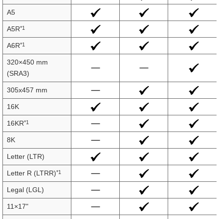
A5
*1
A5R
*1
A6R
320×450 mm
(SRA3)
305x457 mm
16K
*1
16KR
8K
Letter (LTR)
*1
Letter R (LTRR)
Legal (LGL)
11×17"