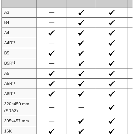
A3
B4
A4
*1
A4R
B5
*1
B5R
A5
*1
A5R
*1
A6R
320×450 mm
(SRA3)
305x457 mm
16K