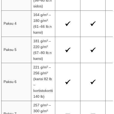
(56–60 lb:n
sidos)
164 g/m² –
180 g/m²
Paksu 4
(61–66 lb:n
kansi)
181 g/m² –
220 g/m²
Paksu 5
(67–80 lb:n
kansi)
221 g/m² –
256 g/m²
(kansi 82 lb
Paksu 6
–
kortistokortti
140 lb)
257 g/m² –
300 g/m²
Paksu 7