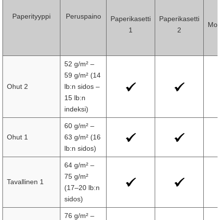
Paperityyppi
Peruspaino
Paperikasetti
Paperikasetti
Mon
1
2
52 g/m² –
59 g/m² (14
Ohut 2
lb:n sidos –
15 lb:n
indeksi)
60 g/m² –
Ohut 1
63 g/m² (16
lb:n sidos)
64 g/m² –
75 g/m²
Tavallinen 1
(17–20 lb:n
sidos)
76 g/m² –