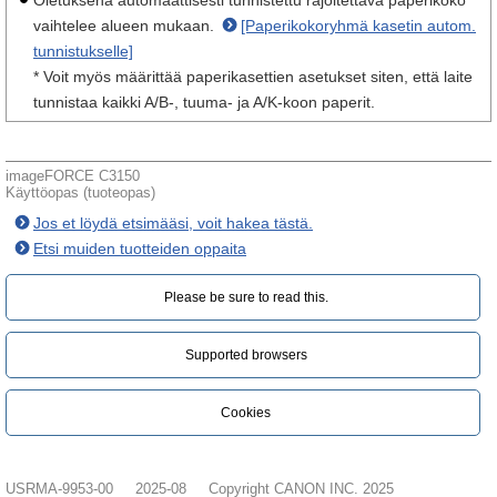
Oletuksena automaattisesti tunnistettu rajoitettava paperikoko
vaihtelee alueen mukaan.
[Paperikokoryhmä kasetin autom.
tunnistukselle]
* Voit myös määrittää paperikasettien asetukset siten, että laite
tunnistaa kaikki A/B-, tuuma- ja A/K-koon paperit.
imageFORCE C3150
Käyttöopas (tuoteopas)
Jos et löydä etsimääsi, voit hakea tästä.
Etsi muiden tuotteiden oppaita
Please be sure to read this.‎
Supported browsers
Cookies
USRMA-9953-00
2025-08
Copyright CANON INC. 2025