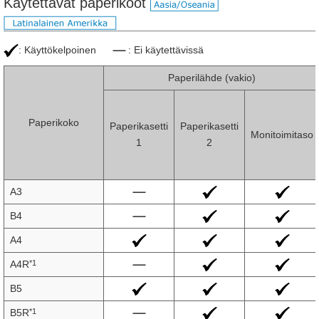
Käytettävät paperikoot
: Käyttökelpoinen
: Ei käytettävissä
Paperilähde (vakio)
Paperikoko
Paperikasetti
Paperikasetti
Monitoimitaso
1
2
A3
B4
A4
*1
A4R
B5
*1
B5R