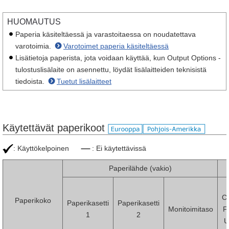
HUOMAUTUS
Paperia käsiteltäessä ja varastoitaessa on noudatettava
varotoimia.
Varotoimet paperia käsiteltäessä
Lisätietoja paperista, jota voidaan käyttää, kun Output Options -
tulostuslisälaite on asennettu, löydät lisälaitteiden teknisistä
tiedoista.
Tuetut lisälaitteet
Käytettävät paperikoot
: Käyttökelpoinen
: Ei käytettävissä
Paperilähde (vakio)
Ca
Paperikoko
Paperikasetti
Paperikasetti
Monitoimitaso
F
1
2
U