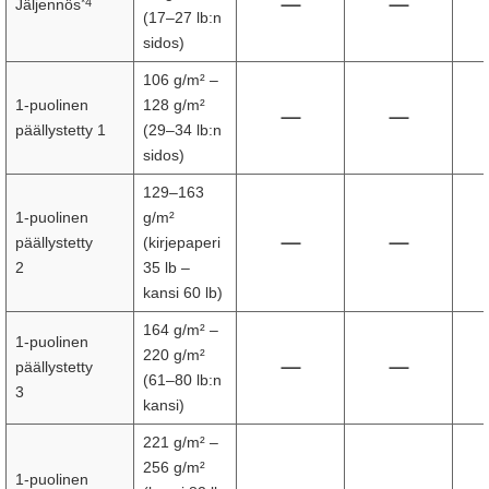
*4
Jäljennös
(17–27 lb:n
sidos)
106 g/m² –
1-puolinen
128 g/m²
päällystetty 1
(29–34 lb:n
sidos)
129–163
1-puolinen
g/m²
päällystetty
(kirjepaperi
2
35 lb –
kansi 60 lb)
164 g/m² –
1-puolinen
220 g/m²
päällystetty
(61–80 lb:n
3
kansi)
221 g/m² –
256 g/m²
1-puolinen