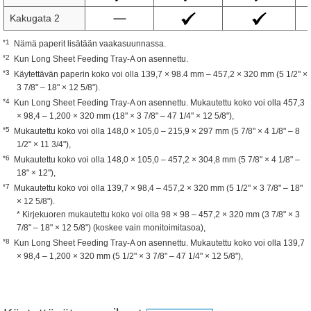
Kakugata 2
*1
Nämä paperit lisätään vaakasuunnassa.
*2
Kun Long Sheet Feeding Tray-A on asennettu.
*3
Käytettävän paperin koko voi olla 139,7 × 98.4 mm – 457,2 × 320 mm (5 1/2" ×
3 7/8" – 18" × 12 5/8").
*4
Kun Long Sheet Feeding Tray-A on asennettu. Mukautettu koko voi olla 457,3
× 98,4 – 1,200 × 320 mm (18" × 3 7/8" – 47 1/4" × 12 5/8"),
*5
Mukautettu koko voi olla 148,0 × 105,0 – 215,9 × 297 mm (5 7/8" × 4 1/8" – 8
1/2" × 11 3/4"),
*6
Mukautettu koko voi olla 148,0 × 105,0 – 457,2 × 304,8 mm (5 7/8" × 4 1/8" –
18" × 12"),
*7
Mukautettu koko voi olla 139,7 × 98,4 – 457,2 × 320 mm (5 1/2" × 3 7/8" – 18"
× 12 5/8").
* Kirjekuoren mukautettu koko voi olla 98 × 98 – 457,2 × 320 mm (3 7/8" × 3
7/8" – 18" × 12 5/8") (koskee vain monitoimitasoa),
*8
Kun Long Sheet Feeding Tray-A on asennettu. Mukautettu koko voi olla 139,7
× 98,4 – 1,200 × 320 mm (5 1/2" × 3 7/8" – 47 1/4" × 12 5/8"),