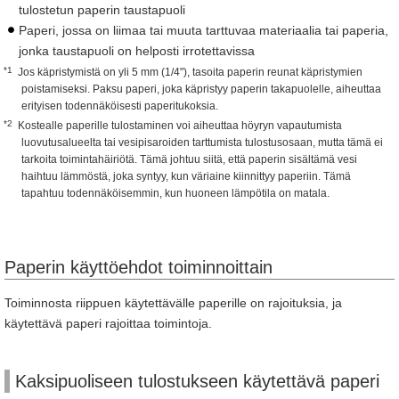
tulostetun paperin taustapuoli
Paperi, jossa on liimaa tai muuta tarttuvaa materiaalia tai paperia,
jonka taustapuoli on helposti irrotettavissa
*1
Jos käpristymistä on yli 5 mm (1/4"), tasoita paperin reunat käpristymien
poistamiseksi. Paksu paperi, joka käpristyy paperin takapuolelle, aiheuttaa
erityisen todennäköisesti paperitukoksia.
*2
Kostealle paperille tulostaminen voi aiheuttaa höyryn vapautumista
luovutusalueelta tai vesipisaroiden tarttumista tulostusosaan, mutta tämä ei
tarkoita toimintahäiriötä. Tämä johtuu siitä, että paperin sisältämä vesi
haihtuu lämmöstä, joka syntyy, kun väriaine kiinnittyy paperiin. Tämä
tapahtuu todennäköisemmin, kun huoneen lämpötila on matala.
Paperin käyttöehdot toiminnoittain
Toiminnosta riippuen käytettävälle paperille on rajoituksia, ja
käytettävä paperi rajoittaa toimintoja.
Kaksipuoliseen tulostukseen käytettävä paperi