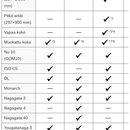
mm)
Pitkä arkki
*2
(297×900 mm)
*3*4
Vapaa koko
*5
*6
*7*8
Muokattu koko
No.10
(COM10)
ISO-C5
DL
Monarch
Nagagata 3
Nagagata 4
Nagagata 40
Yougatanaga 3