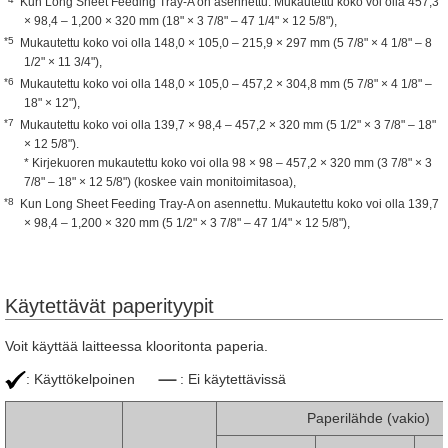
Kun Long Sheet Feeding Tray-A on asennettu. Mukautettu koko voi olla 457,3
× 98,4 – 1,200 × 320 mm (18" × 3 7/8" – 47 1/4" × 12 5/8"),
*5
Mukautettu koko voi olla 148,0 × 105,0 – 215,9 × 297 mm (5 7/8" × 4 1/8" – 8
1/2" × 11 3/4"),
*6
Mukautettu koko voi olla 148,0 × 105,0 – 457,2 × 304,8 mm (5 7/8" × 4 1/8" –
18" × 12"),
*7
Mukautettu koko voi olla 139,7 × 98,4 – 457,2 × 320 mm (5 1/2" × 3 7/8" – 18"
× 12 5/8").
* Kirjekuoren mukautettu koko voi olla 98 × 98 – 457,2 × 320 mm (3 7/8" × 3
7/8" – 18" × 12 5/8") (koskee vain monitoimitasoa),
*8
Kun Long Sheet Feeding Tray-A on asennettu. Mukautettu koko voi olla 139,7
× 98,4 – 1,200 × 320 mm (5 1/2" × 3 7/8" – 47 1/4" × 12 5/8"),
Käytettävät paperityypit
Voit käyttää laitteessa klooritonta paperia.
: Käyttökelpoinen
: Ei käytettävissä
Paperilähde (vakio)