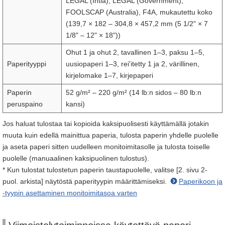
LEGAL (Intia), LEGAL (Government),
FOOLSCAP (Australia), F4A, mukautettu koko
(139,7 × 182 – 304,8 × 457,2 mm (5 1/2" × 7
1/8" – 12" × 18"))
Ohut 1 ja ohut 2, tavallinen 1–3, paksu 1–5,
Paperityyppi
uusiopaperi 1–3, rei'itetty 1 ja 2, värillinen,
kirjelomake 1–7, kirjepaperi
Paperin
52 g/m² – 220 g/m² (14 lb:n sidos – 80 lb:n
peruspaino
kansi)
Jos haluat tulostaa tai kopioida kaksipuolisesti käyttämällä jotakin
muuta kuin edellä mainittua paperia, tulosta paperin yhdelle puolelle
ja aseta paperi sitten uudelleen monitoimitasolle ja tulosta toiselle
puolelle (manuaalinen kaksipuolinen tulostus).
* Kun tulostat tulostetun paperin taustapuolelle, valitse [2. sivu 2-
puol. arkista] näytöstä paperityypin määrittämiseksi.
Paperikoon ja
-tyypin asettaminen monitoimitasoa varten