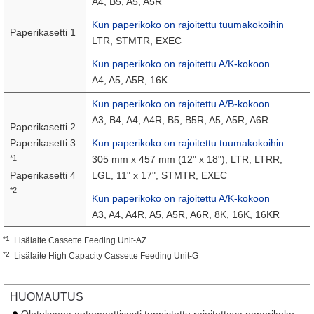
A4, B5, A5, A5R
Kun paperikoko on rajoitettu tuumakokoihin
Paperikasetti 1
LTR, STMTR, EXEC
Kun paperikoko on rajoitettu A/K-kokoon
A4, A5, A5R, 16K
Kun paperikoko on rajoitettu A/B-kokoon
A3, B4, A4, A4R, B5, B5R, A5, A5R, A6R
Paperikasetti 2
Paperikasetti 3
Kun paperikoko on rajoitettu tuumakokoihin
*1
305 mm x 457 mm (12" x 18"), LTR, LTRR,
Paperikasetti 4
LGL, 11" x 17", STMTR, EXEC
*2
Kun paperikoko on rajoitettu A/K-kokoon
A3, A4, A4R, A5, A5R, A6R, 8K, 16K, 16KR
*1
Lisälaite Cassette Feeding Unit-AZ
*2
Lisälaite High Capacity Cassette Feeding Unit-G
HUOMAUTUS