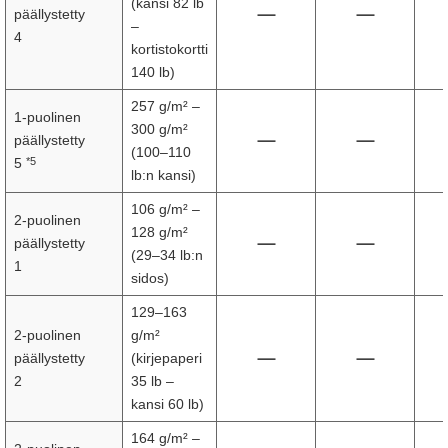
(kansi 82 lb
päällystetty
–
4
kortistokortti
140 lb)
257 g/m² –
1-puolinen
300 g/m²
päällystetty
(100–110
*5
5
lb:n kansi)
106 g/m² –
2-puolinen
128 g/m²
päällystetty
(29–34 lb:n
1
sidos)
129–163
2-puolinen
g/m²
päällystetty
(kirjepaperi
2
35 lb –
kansi 60 lb)
164 g/m² –