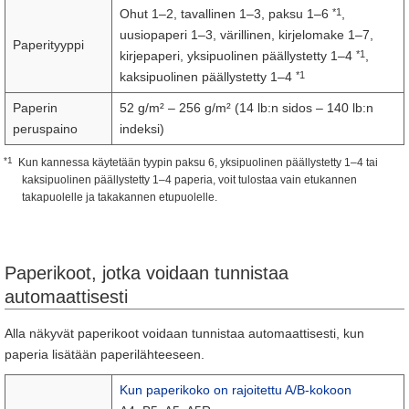
*1
Ohut 1–2, tavallinen 1–3, paksu 1–6
,
uusiopaperi 1–3, värillinen, kirjelomake 1–7,
Paperityyppi
*1
kirjepaperi, yksipuolinen päällystetty 1–4
,
*1
kaksipuolinen päällystetty 1–4
Paperin
52 g/m² – 256 g/m² (14 lb:n sidos – 140 lb:n
peruspaino
indeksi)
*1
Kun kannessa käytetään tyypin paksu 6, yksipuolinen päällystetty 1–4 tai
kaksipuolinen päällystetty 1–4 paperia, voit tulostaa vain etukannen
takapuolelle ja takakannen etupuolelle.
Paperikoot, jotka voidaan tunnistaa
automaattisesti
Alla näkyvät paperikoot voidaan tunnistaa automaattisesti, kun
paperia lisätään paperilähteeseen.
Kun paperikoko on rajoitettu A/B-kokoon