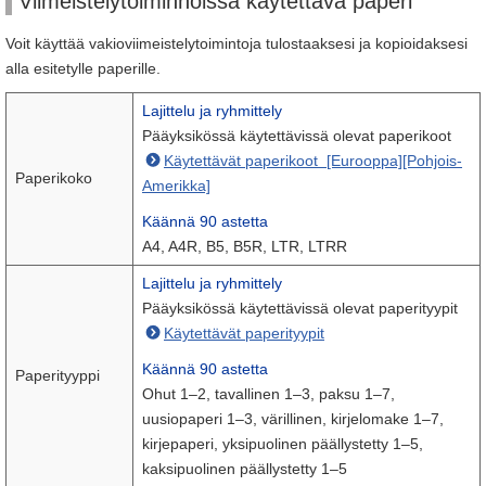
Viimeistelytoiminnoissa käytettävä paperi
Voit käyttää vakioviimeistelytoimintoja tulostaaksesi ja kopioidaksesi
alla esitetylle paperille.
Lajittelu ja ryhmittely
Pääyksikössä käytettävissä olevat paperikoot
Käytettävät paperikoot [Eurooppa][Pohjois-
Paperikoko
Amerikka]
Käännä 90 astetta
A4, A4R, B5, B5R, LTR, LTRR
Lajittelu ja ryhmittely
Pääyksikössä käytettävissä olevat paperityypit
Käytettävät paperityypit
Käännä 90 astetta
Paperityyppi
Ohut 1–2, tavallinen 1–3, paksu 1–7,
uusiopaperi 1–3, värillinen, kirjelomake 1–7,
kirjepaperi, yksipuolinen päällystetty 1–5,
kaksipuolinen päällystetty 1–5