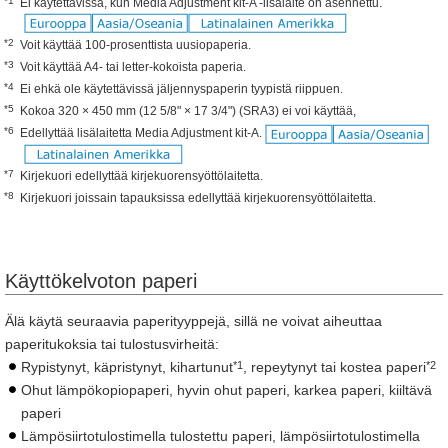
*1
Ei käytettävissä, kun Media Adjustment kit-A ‑lisälaite on asennettu.
*2
Voit käyttää 100-prosenttista uusiopaperia.
*3
Voit käyttää A4- tai letter-kokoista paperia.
*4
Ei ehkä ole käytettävissä jäljennyspaperin tyypistä riippuen.
*5
Kokoa 320 × 450 mm (12 5/8" × 17 3/4") (SRA3) ei voi käyttää,
*6
Edellyttää lisälaitetta Media Adjustment kit-A.
*7
Kirjekuori edellyttää kirjekuorensyöttölaitetta.
*8
Kirjekuori joissain tapauksissa edellyttää kirjekuorensyöttölaitetta.
Käyttökelvoton paperi
Älä käytä seuraavia paperityyppejä, sillä ne voivat aiheuttaa
paperitukoksia tai tulostusvirheitä:
*1
*2
Rypistynyt, käpristynyt, kihartunut
, repeytynyt tai kostea paperi
Ohut lämpökopiopaperi, hyvin ohut paperi, karkea paperi, kiiltävä
paperi
Lämpösiirtotulostimella tulostettu paperi, lämpösiirtotulostimella