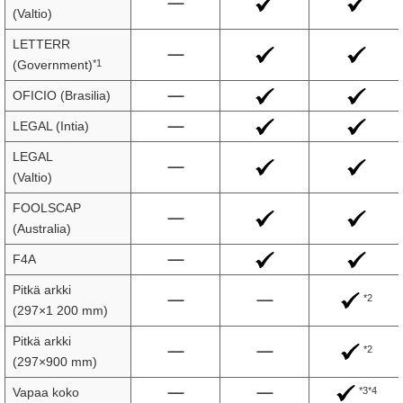
(Valtio)
LETTERR
*1
(Government)
OFICIO (Brasilia)
LEGAL (Intia)
LEGAL
(Valtio)
FOOLSCAP
(Australia)
F4A
Pitkä arkki
*2
(297×1 200 mm)
Pitkä arkki
*2
(297×900 mm)
*3*4
Vapaa koko