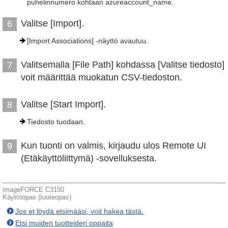
puhelinnumero kohtaan azureaccount_name.
Valitse [Import].
6
[Import Associations] -näyttö avautuu.
Valitsemalla [File Path] kohdassa [Valitse tiedosto]
7
voit määrittää muokatun CSV-tiedoston.
Valitse [Start Import].
8
Tiedosto tuodaan.
Kun tuonti on valmis, kirjaudu ulos Remote UI
9
(Etäkäyttöliittymä) -sovelluksesta.
imageFORCE C3150
Käyttöopas (tuoteopas)
Jos et löydä etsimääsi, voit hakea tästä.
Etsi muiden tuotteiden oppaita