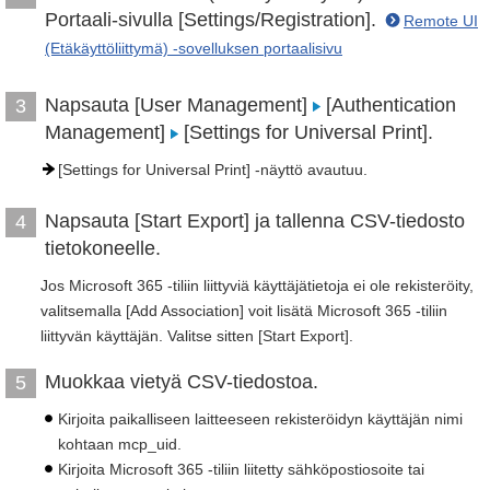
Portaali-sivulla [Settings/Registration].
Remote UI
(Etäkäyttöliittymä) -sovelluksen portaalisivu
Napsauta [User Management]
[Authentication
3
Management]
[Settings for Universal Print].
[Settings for Universal Print] -näyttö avautuu.
Napsauta [Start Export] ja tallenna CSV-tiedosto
4
tietokoneelle.
Jos Microsoft 365 -tiliin liittyviä käyttäjätietoja ei ole rekisteröity,
valitsemalla [Add Association] voit lisätä Microsoft 365 -tiliin
liittyvän käyttäjän. Valitse sitten [Start Export].
Muokkaa vietyä CSV-tiedostoa.
5
Kirjoita paikalliseen laitteeseen rekisteröidyn käyttäjän nimi
kohtaan mcp_uid.
Kirjoita Microsoft 365 -tiliin liitetty sähköpostiosoite tai