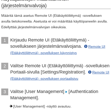
(järjestelmänvalvoja)
Määritä tämä asetus Remote UI (Etäkäyttöliittymä) -sovelluksen
avulla tietokoneelta. Asetusta ei voi määrittää käyttöpaneelin avulla.
Edellyttää järjestelmänvalvojan oikeuksia.
Kirjaudu Remote UI (Etäkäyttöliittymä) -
1
sovellukseen järjestelmänvalvojana.
Remote UI
(Etäkäyttöliittymä) -sovelluksen käynnistys
Valitse Remote UI (Etäkäyttöliittymä) -sovelluksen
2
Portaali-sivulla [Settings/Registration].
Remote UI
(Etäkäyttöliittymä) -sovelluksen portaalisivu
Valitse [User Management]
[Authentication
3
Management].
[User Management] -näyttö avautuu.