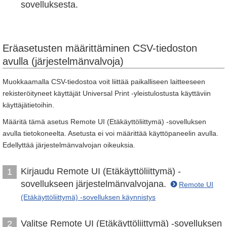
sovelluksesta.
Eräasetusten määrittäminen CSV-tiedoston
avulla (järjestelmänvalvoja)
Muokkaamalla CSV-tiedostoa voit liittää paikalliseen laitteeseen
rekisteröityneet käyttäjät Universal Print -yleistulostusta käyttäviin
käyttäjätietoihin.
Määritä tämä asetus Remote UI (Etäkäyttöliittymä) -sovelluksen
avulla tietokoneelta. Asetusta ei voi määrittää käyttöpaneelin avulla.
Edellyttää järjestelmänvalvojan oikeuksia.
Kirjaudu Remote UI (Etäkäyttöliittymä) -
1
sovellukseen järjestelmänvalvojana.
Remote UI
(Etäkäyttöliittymä) -sovelluksen käynnistys
Valitse Remote UI (Etäkäyttöliittymä) -sovelluksen
2