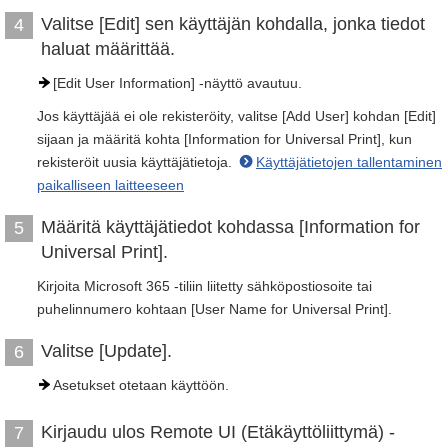
Valitse [Edit] sen käyttäjän kohdalla, jonka tiedot
4
haluat määrittää.
[Edit User Information] -näyttö avautuu.
Jos käyttäjää ei ole rekisteröity, valitse [Add User] kohdan [Edit]
sijaan ja määritä kohta [Information for Universal Print], kun
rekisteröit uusia käyttäjätietoja.
Käyttäjätietojen tallentaminen
paikalliseen laitteeseen
Määritä käyttäjätiedot kohdassa [Information for
5
Universal Print].
Kirjoita Microsoft 365 -tiliin liitetty sähköpostiosoite tai
puhelinnumero kohtaan [User Name for Universal Print].
Valitse [Update].
6
Asetukset otetaan käyttöön.
Kirjaudu ulos Remote UI (Etäkäyttöliittymä) -
7