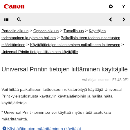
>
>
>
Portaalin alkuun
Oppaan alkuun
Turvallisuus
Käyttäjien
>
todentaminen ja ryhmien hallinta
Paikallislaitteen todennusasetusten
>
>
määrittäminen
Käyttäjätietojen tallentaminen paikalliseen laitteeseen
Universal Printin tietojen liittäminen käyttäjille
Universal Printin tietojen liittäminen käyttäjille
Asiakirjan numero: E6US-0FJ
Voit liittää paikalliseen laitteeseen rekisteröityjä käyttäjiä Universal
Print -yleistulostusta käyttäviin käyttäjätietoihin ja hallita näitä
käyttäjätietoja.
* Universal Print -toimintoa voi käyttää myös näitä asetuksia
määrittämättä.
Käyttäjätietojen määrittäminen (käyttäjä)