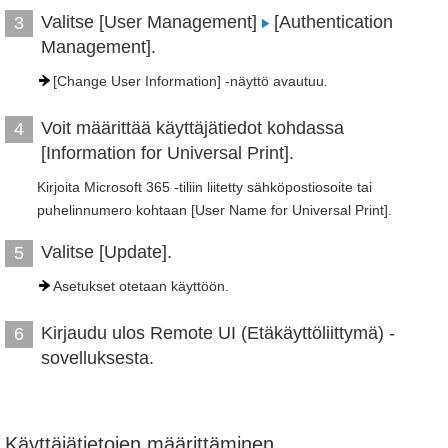
Valitse [User Management]
[Authentication
3
Management].
[Change User Information] -näyttö avautuu.
Voit määrittää käyttäjätiedot kohdassa
4
[Information for Universal Print].
Kirjoita Microsoft 365 -tiliin liitetty sähköpostiosoite tai
puhelinnumero kohtaan [User Name for Universal Print].
Valitse [Update].
5
Asetukset otetaan käyttöön.
Kirjaudu ulos Remote UI (Etäkäyttöliittymä) -
6
sovelluksesta.
Käyttäjätietojen määrittäminen