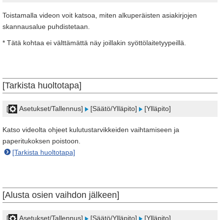
Toistamalla videon voit katsoa, miten alkuperäisten asiakirjojen
skannausalue puhdistetaan.
* Tätä kohtaa ei välttämättä näy joillakin syöttölaitetyypeillä.
[Tarkista huoltotapa]
[
Asetukset/Tallennus]
[Säätö/Ylläpito]
[Ylläpito]
Katso videolta ohjeet kulutustarvikkeiden vaihtamiseen ja
paperitukoksen poistoon.
[Tarkista huoltotapa]
[Alusta osien vaihdon jälkeen]
[
Asetukset/Tallennus]
[Säätö/Ylläpito]
[Ylläpito]