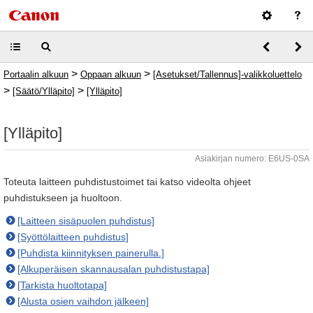
>
>
Portaalin alkuun
Oppaan alkuun
[Asetukset/Tallennus]-valikkoluettelo
>
>
[Säätö/Ylläpito]
[Ylläpito]
[Ylläpito]
Asiakirjan numero: E6US-0SA
Toteuta laitteen puhdistustoimet tai katso videolta ohjeet
puhdistukseen ja huoltoon.
[Laitteen sisäpuolen puhdistus]
[Syöttölaitteen puhdistus]
[Puhdista kiinnityksen painerulla.]
[Alkuperäisen skannausalan puhdistustapa]
[Tarkista huoltotapa]
[Alusta osien vaihdon jälkeen]