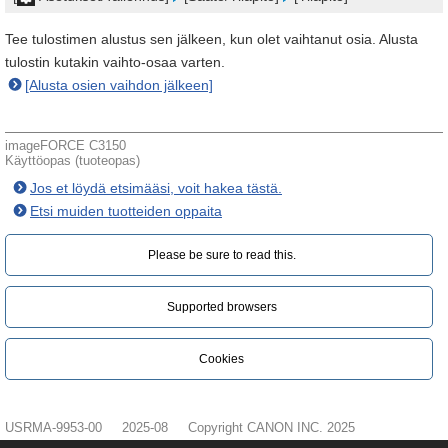
Tee tulostimen alustus sen jälkeen, kun olet vaihtanut osia. Alusta
tulostin kutakin vaihto-osaa varten.
[Alusta osien vaihdon jälkeen]
imageFORCE C3150
Käyttöopas (tuoteopas)
Jos et löydä etsimääsi, voit hakea tästä.
Etsi muiden tuotteiden oppaita
Please be sure to read this.‎
Supported browsers
Cookies
USRMA-9953-00
2025-08
Copyright CANON INC. 2025