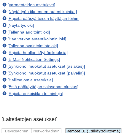
[Varmenteiden asetukset]
[Näytä työn tila ennen autentikointia.]
[Rajoita pääsyä toisen käyttäjän töihin]
[Näytä työloki]
[Tallenna auditointiloki]
[Hae verkon autentikoinnin loki]
[Tallenna avaintoimintoloki]
[Rajoita huollon käyttöoikeuksia]
[E-Mail Notification Settings]
[Synkronoi muokatut asetukset (asiakas)]
[Synkronoi muokatut asetukset (palvelin)]
[Hallitse omia asetuksia]
[Estä pääkäyttäjän salasanan alustus]
[Rajoita erikoistilan toimintoja]
[Laitetietojen asetukset]