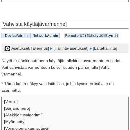
[Vahvista käyttäjävarmenne]
[
Asetukset/Tallennus]
[Hallinta-asetukset]
[Laitehallinta]
Näytä sisäänkirjautuneen käyttäjän allekirjoitusvarmenteen tiedot.
Voit vahvistaa varmenteen kelvollisuuden painamalla [Vahv.
varmenne].
* Tämä kohta näkyy vain laitteissa, joihin kyseinen lisälaite on
asennettu.
[Versio]
[Sarjanumero]
[Allekirjoitusalgoritmi]
[Myönnetty]
[Voim.olon alkamispäivä]