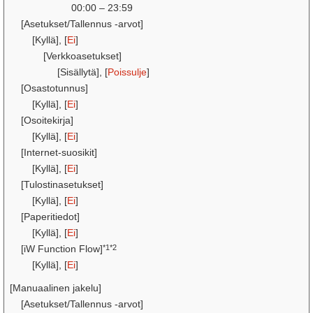
00:00 – 23:59
[Asetukset/Tallennus -arvot]
[Kyllä], [
Ei
]
[Verkkoasetukset]
[Sisällytä], [
Poissulje
]
[Osastotunnus]
[Kyllä], [
Ei
]
[Osoitekirja]
[Kyllä], [
Ei
]
[Internet-suosikit]
[Kyllä], [
Ei
]
[Tulostinasetukset]
[Kyllä], [
Ei
]
[Paperitiedot]
[Kyllä], [
Ei
]
*1*2
[iW Function Flow]
[Kyllä], [
Ei
]
[Manuaalinen jakelu]
[Asetukset/Tallennus -arvot]