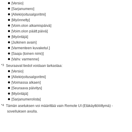
[Versio]
[Sarjanumero]
[Allekirjoitusalgoritmi]
[Myönnetty]
[Voim.olon alkamispäivä]
[Voim.olon päätt.päivä]
[Myöntäjä]
[Julkinen avain]
[Varmenteen kuvaketul.]
[Saaja (toinen nimi)]
[Vahv. varmenne]
*3
Seuraavat tiedot voidaan tarkastaa:
[Versio]
[Allekirjoitusalgoritmi]
[Voimassa alkaen]
[Seuraava päivitys]
[Myöntäjä]
[Sarjanumerolista]
*4
Tämän asetuksen voi määrittää vain Remote UI (Etäkäyttöliittymä) -
sovelluksen avulla.