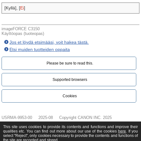
[Kyllä], [
Ei
]
imageFORCE C3150
Käyttöopas (tuoteopas)
Jos et löydä etsimääsi, voit hakea tästä.
Etsi muiden tuotteiden oppaita
Please be sure to read this.‎
Supported browsers
Cookies
USRMA-9953-00
2025-08
Copyright CANON INC. 2025
This site uses cookies to provide its contents and functions and improve their
qualities etc. You can find out more about our use of the cookies
here
. If you
select "Reject", only cookies necessary to provide the contents and functions of
the site are recorded and stored.