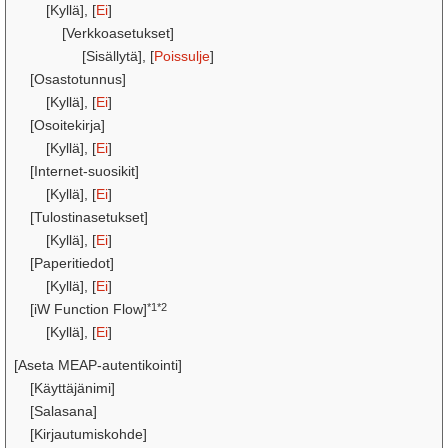
[Kyllä], [
Ei
]
[Verkkoasetukset]
[Sisällytä], [
Poissulje
]
[Osastotunnus]
[Kyllä], [
Ei
]
[Osoitekirja]
[Kyllä], [
Ei
]
[Internet-suosikit]
[Kyllä], [
Ei
]
[Tulostinasetukset]
[Kyllä], [
Ei
]
[Paperitiedot]
[Kyllä], [
Ei
]
*1*2
[iW Function Flow]
[Kyllä], [
Ei
]
[Aseta MEAP-autentikointi]
[Käyttäjänimi]
[Salasana]
[Kirjautumiskohde]