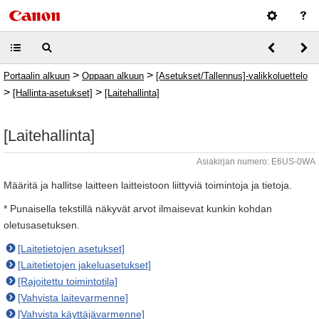
>
>
Portaalin alkuun
Oppaan alkuun
[Asetukset/Tallennus]-valikkoluettelo
>
>
[Hallinta-asetukset]
[Laitehallinta]
[Laitehallinta]
Asiakirjan numero: E6US-0WA
Määritä ja hallitse laitteen laitteistoon liittyviä toimintoja ja tietoja.
* Punaisella tekstillä näkyvät arvot ilmaisevat kunkin kohdan
oletusasetuksen.
[Laitetietojen asetukset]
[Laitetietojen jakeluasetukset]
[Rajoitettu toimintotila]
[Vahvista laitevarmenne]
[Vahvista käyttäjävarmenne]