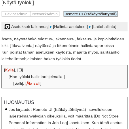
[Näytä työloki]
[
Asetukset/Tallennus]
[Hallinta-asetukset]
[Laitehallinta]
Aseta, näytetäänkö tulostus-, skannaus-, faksaus- ja kopiointitöiden
lokit [Tilavalvonta]-näytössä ja liikennöinnin hallintaraporteissa.
Kun poistat tämän asetuksen käytöstä, määritä myös, sallitaanko
laitehallintaohjelmiston hakea työlokin tiedot.
[
Kyllä
], [Ei]
[Hae työloki hallintaohjelmalla.]
[Salli], [
Älä salli
]
HUOMAUTUS
Jos kirjaudut Remote UI (Etäkäyttöliittymä) -sovellukseen
järjestelmänvalvojan oikeuksilla, voit määrittää [Do Not Store
Personal Information in Job Log] -asetuksen. Kun tämä asetus