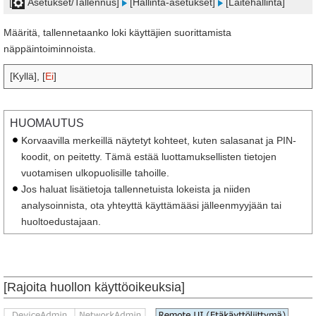
[
Asetukset/Tallennus]
[Hallinta-asetukset]
[Laitehallinta]
Määritä, tallennetaanko loki käyttäjien suorittamista
näppäintoiminnoista.
[Kyllä], [
Ei
]
HUOMAUTUS
Korvaavilla merkeillä näytetyt kohteet, kuten salasanat ja PIN-
koodit, on peitetty. Tämä estää luottamuksellisten tietojen
vuotamisen ulkopuolisille tahoille.
Jos haluat lisätietoja tallennetuista lokeista ja niiden
analysoinnista, ota yhteyttä käyttämääsi jälleenmyyjään tai
huoltoedustajaan.
[Rajoita huollon käyttöoikeuksia]