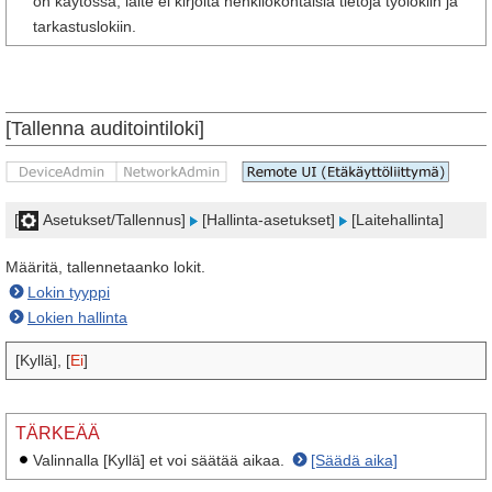
on käytössä, laite ei kirjoita henkilökohtaisia tietoja työlokiin ja
tarkastuslokiin.
[Tallenna auditointiloki]
[
Asetukset/Tallennus]
[Hallinta-asetukset]
[Laitehallinta]
Määritä, tallennetaanko lokit.
Lokin tyyppi
Lokien hallinta
[Kyllä], [
Ei
]
TÄRKEÄÄ
Valinnalla [Kyllä] et voi säätää aikaa.
[Säädä aika]