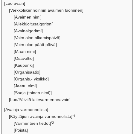
[Luo avain]
[Verkkoliikennöinnin avaimen luominen]
[Avaimen nimi]
[Allekirjoitusalgoritmi]
[Avainalgoritmi]
[Voim.olon alkamispäivä]
[Voim.olon päätt.päivä]
[Maan nimi]
[Osavaltio]
[Kaupunki]
[Organisaatio]
[Organis.- yksikkö]
[Jaettu nimi]
[Saaja (toinen nimi)]
[Luo/Päivitä laitevarmenneavain]
[Avainja varmennelista]
*1
[Käyttäjien avainja varmennelista]
*2
[Varmenteen tiedot]
[Poista]