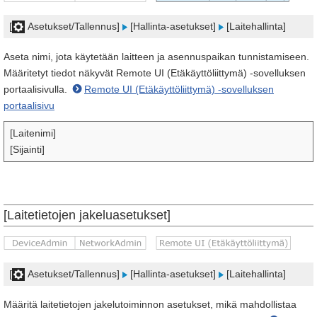
[
Asetukset/Tallennus]
[Hallinta-asetukset]
[Laitehallinta]
Aseta nimi, jota käytetään laitteen ja asennuspaikan tunnistamiseen.
Määritetyt tiedot näkyvät Remote UI (Etäkäyttöliittymä) -sovelluksen
portaalisivulla.
Remote UI (Etäkäyttöliittymä) -sovelluksen
portaalisivu
[Laitenimi]
[Sijainti]
[Laitetietojen jakeluasetukset]
[
Asetukset/Tallennus]
[Hallinta-asetukset]
[Laitehallinta]
Määritä laitetietojen jakelutoiminnon asetukset, mikä mahdollistaa