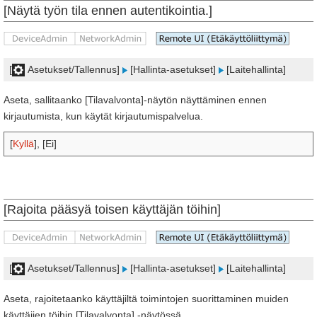
[Näytä työn tila ennen autentikointia.]
[
Asetukset/Tallennus]
[Hallinta-asetukset]
[Laitehallinta]
Aseta, sallitaanko [Tilavalvonta]-näytön näyttäminen ennen
kirjautumista, kun käytät kirjautumispalvelua.
[
Kyllä
], [Ei]
[Rajoita pääsyä toisen käyttäjän töihin]
[
Asetukset/Tallennus]
[Hallinta-asetukset]
[Laitehallinta]
Aseta, rajoitetaanko käyttäjiltä toimintojen suorittaminen muiden
käyttäjien töihin [Tilavalvonta] -näytössä.