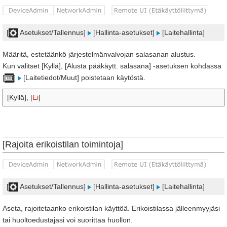
[
Asetukset/Tallennus]
[Hallinta-asetukset]
[Laitehallinta]
Määritä, estetäänkö järjestelmänvalvojan salasanan alustus.
Kun valitset [Kyllä], [Alusta pääkäytt. salasana] -asetuksen kohdassa
[
]
[Laitetiedot/Muut] poistetaan käytöstä.
[Kyllä], [
Ei
]
[Rajoita erikoistilan toimintoja]
[
Asetukset/Tallennus]
[Hallinta-asetukset]
[Laitehallinta]
Aseta, rajoitetaanko erikoistilan käyttöä. Erikoistilassa jälleenmyyjäsi
tai huoltoedustajasi voi suorittaa huollon.