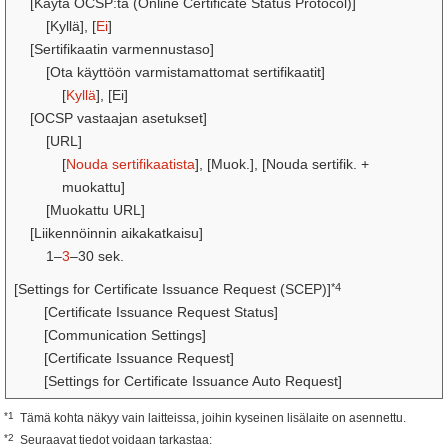
[Käytä OCSP:tä (Online Certificate Status Protocol)]
[Kyllä], [
Ei
]
[Sertifikaatin varmennustaso]
[Ota käyttöön varmistamattomat sertifikaatit]
[
Kyllä
], [Ei]
[OCSP vastaajan asetukset]
[URL]
[
Nouda sertifikaatista
], [Muok.], [Nouda sertifik. +
muokattu]
[Muokattu URL]
[Liikennöinnin aikakatkaisu]
1–
3
–30 sek.
*4
[Settings for Certificate Issuance Request (SCEP)]
[Certificate Issuance Request Status]
[Communication Settings]
[Certificate Issuance Request]
[Settings for Certificate Issuance Auto Request]
*1
Tämä kohta näkyy vain laitteissa, joihin kyseinen lisälaite on asennettu.
*2
Seuraavat tiedot voidaan tarkastaa: