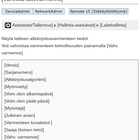
[
Asetukset/Tallennus]
[Hallinta-asetukset]
[Laitehallinta]
Näytä laitteen allekirjoitusvarmenteen tiedot.
Voit vahvistaa varmenteen kelvollisuuden painamalla [Vahv.
varmenne].
[Versio]
[Sarjanumero]
[Allekirjoitusalgoritmi]
[Myönnetty]
[Voim.olon alkamispäivä]
[Voim.olon päätt.päivä]
[Myöntäjä]
[Julkinen avain]
[Varmenteen kuvaketul.]
[Saaja (toinen nimi)]
[Vahv. varmenne]