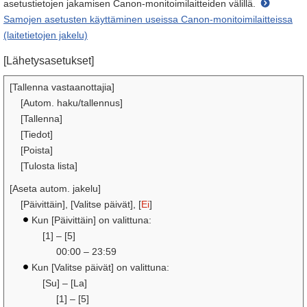
asetustietojen jakamisen Canon-monitoimilaitteiden välillä.
Samojen asetusten käyttäminen useissa Canon-monitoimilaitteissa
(laitetietojen jakelu)
[Lähetysasetukset]
[Tallenna vastaanottajia]
[Autom. haku/tallennus]
[Tallenna]
[Tiedot]
[Poista]
[Tulosta lista]
[Aseta autom. jakelu]
[Päivittäin], [Valitse päivät], [
Ei
]
Kun [Päivittäin] on valittuna:
[1] – [5]
00:00 – 23:59
Kun [Valitse päivät] on valittuna:
[Su] – [La]
[1] – [5]