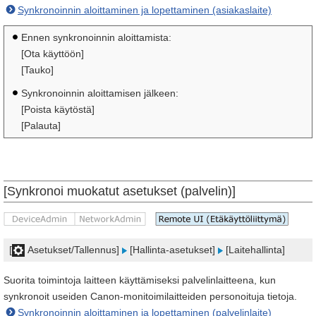
Synkronoinnin aloittaminen ja lopettaminen (asiakaslaite)
Ennen synkronoinnin aloittamista:
[Ota käyttöön]
[Tauko]
Synkronoinnin aloittamisen jälkeen:
[Poista käytöstä]
[Palauta]
[Synkronoi muokatut asetukset (palvelin)]
[
Asetukset/Tallennus]
[Hallinta-asetukset]
[Laitehallinta]
Suorita toimintoja laitteen käyttämiseksi palvelinlaitteena, kun
synkronoit useiden Canon-monitoimilaitteiden personoituja tietoja.
Synkronoinnin aloittaminen ja lopettaminen (palvelinlaite)