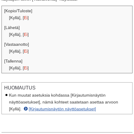
[Kopio/Tuloste]
[Kyllä], [
Ei
]
[Lähetä]
[Kyllä], [
Ei
]
[Vastaanotto]
[Kyllä], [
Ei
]
[Tallenna]
[Kyllä], [
Ei
]
HUOMAUTUS
Kun muutat asetuksia kohdassa [Kirjautumisnäytön
näyttöasetukset], nämä kohteet saatetaan asettaa arvoon
[Kyllä].
[Kirjautumisnäytön näyttöasetukset]