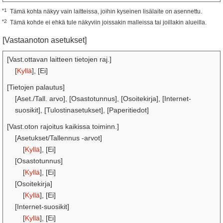
*1
Tämä kohta näkyy vain laitteissa, joihin kyseinen lisälaite on asennettu.
*2
Tämä kohde ei ehkä tule näkyviin joissakin malleissa tai joillakin alueilla.
[Vastaanoton asetukset]
[Vast.ottavan laitteen tietojen raj.]
[
Kyllä
], [Ei]
[Tietojen palautus]
[Aset./Tall. arvo], [Osastotunnus], [Osoitekirja], [Internet-
suosikit], [Tulostinasetukset], [Paperitiedot]
[Vast.oton rajoitus kaikissa toiminn.]
[Asetukset/Tallennus -arvot]
[
Kyllä
], [Ei]
[Osastotunnus]
[
Kyllä
], [Ei]
[Osoitekirja]
[
Kyllä
], [Ei]
[Internet-suosikit]
[
Kyllä
], [Ei]