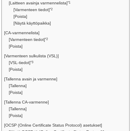
*1
[Laitteen avainja varmennelista]
*2
[Varmenteen tiedot]
[Poista]
[Näytä käyttöpaikka]
[CA-varmennelista]
*2
[Varmenteen tiedot]
[Poista]
[Varmenteen sulkulista (VSL)]
*3
[VSL-tiedot]
[Poista]
[Tallenna avain ja varmenne]
[Tallenna]
[Poista]
[Tallenna CA-varmenne]
[Tallenna]
[Poista]
[OCSP (Online Certificate Status Protocol) asetukset]