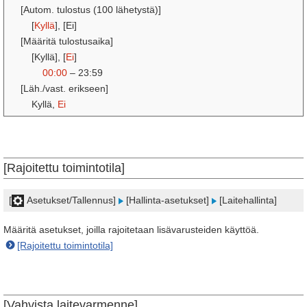
[Autom. tulostus (100 lähetystä)]
[
Kyllä
], [Ei]
[Määritä tulostusaika]
[Kyllä], [
Ei
]
00:00
– 23:59
[Läh./vast. erikseen]
Kyllä,
Ei
[Rajoitettu toimintotila]
[
Asetukset/Tallennus]
[Hallinta-asetukset]
[Laitehallinta]
Määritä asetukset, joilla rajoitetaan lisävarusteiden käyttöä.
[Rajoitettu toimintotila]
[Vahvista laitevarmenne]