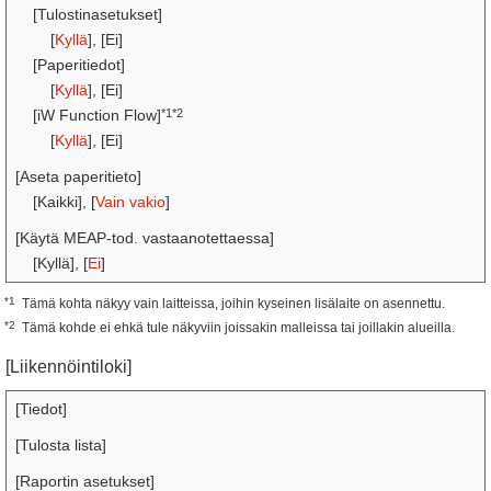
[Tulostinasetukset]
[
Kyllä
], [Ei]
[Paperitiedot]
[
Kyllä
], [Ei]
*1*2
[iW Function Flow]
[
Kyllä
], [Ei]
[Aseta paperitieto]
[Kaikki], [
Vain vakio
]
[Käytä MEAP-tod. vastaanotettaessa]
[Kyllä], [
Ei
]
*1
Tämä kohta näkyy vain laitteissa, joihin kyseinen lisälaite on asennettu.
*2
Tämä kohde ei ehkä tule näkyviin joissakin malleissa tai joillakin alueilla.
[Liikennöintiloki]
[Tiedot]
[Tulosta lista]
[Raportin asetukset]