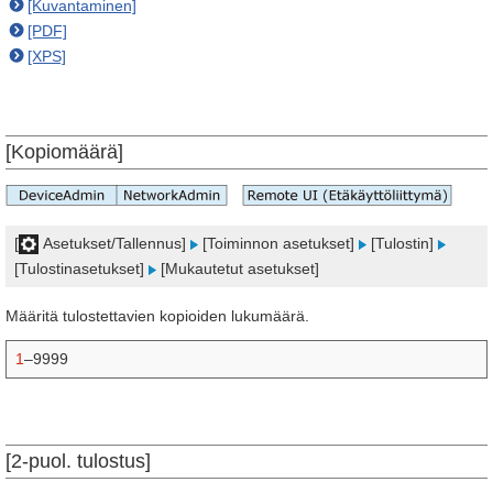
[Kuvantaminen]
[PDF]
[XPS]
[Kopiomäärä]
[
Asetukset/Tallennus]
[Toiminnon asetukset]
[Tulostin]
[Tulostinasetukset]
[Mukautetut asetukset]
Määritä tulostettavien kopioiden lukumäärä.
1
–9999
[2-puol. tulostus]