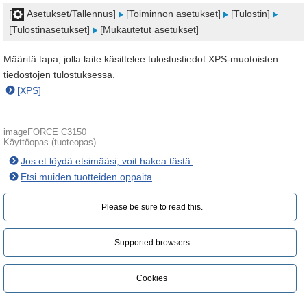
[
Asetukset/Tallennus]
[Toiminnon asetukset]
[Tulostin]
[Tulostinasetukset]
[Mukautetut asetukset]
Määritä tapa, jolla laite käsittelee tulostustiedot XPS-muotoisten
tiedostojen tulostuksessa.
[XPS]
imageFORCE C3150
Käyttöopas (tuoteopas)
Jos et löydä etsimääsi, voit hakea tästä.
Etsi muiden tuotteiden oppaita
Please be sure to read this.‎
Supported browsers
Cookies