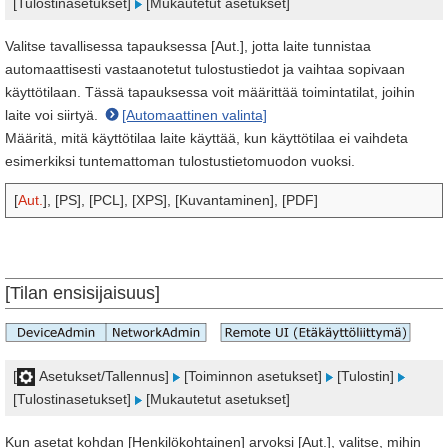
[Tulostinasetukset]
[Mukautetut asetukset]
Valitse tavallisessa tapauksessa [Aut.], jotta laite tunnistaa
automaattisesti vastaanotetut tulostustiedot ja vaihtaa sopivaan
käyttötilaan. Tässä tapauksessa voit määrittää toimintatilat, joihin
laite voi siirtyä.
[Automaattinen valinta]
Määritä, mitä käyttötilaa laite käyttää, kun käyttötilaa ei vaihdeta
esimerkiksi tuntemattoman tulostustietomuodon vuoksi.
[
Aut.
], [PS], [PCL], [XPS], [Kuvantaminen], [PDF]
[Tilan ensisijaisuus]
[
Asetukset/Tallennus]
[Toiminnon asetukset]
[Tulostin]
[Tulostinasetukset]
[Mukautetut asetukset]
Kun asetat kohdan [Henkilökohtainen] arvoksi [Aut.], valitse, mihin