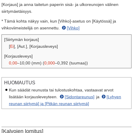
[Korjaus] ja anna taitetun paperin sisä- ja ulkoreunojen välinen
siirtymäetäisyys.
* Tämä kohta näkyy vain, kun [Vihko]-asetus on [Käytössä] ja
vihkoviimeistelijä on asennettu.
[Vihko]
[Siirtymän korjaus]
[
Ei
], [Aut.], [Korjausleveys]
[Korjausleveys]
0,00
–10,00 (mm) (
0,000
–0,392 (tuumaa))
HUOMAUTUS
Kun säädät reunusta tai tulostuskohtaa, vastaavat arvot
lisätään korjausleveyteen.
[Sidontareunus]
ja
[Lyhyen
reunan siirtymä] ja [Pitkän reunan siirtymä]
[Kalvojen lomitus]