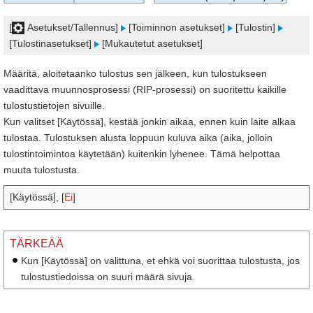
[
Asetukset/Tallennus]
[Toiminnon asetukset]
[Tulostin]
[Tulostinasetukset]
[Mukautetut asetukset]
Määritä, aloitetaanko tulostus sen jälkeen, kun tulostukseen
vaadittava muunnosprosessi (RIP-prosessi) on suoritettu kaikille
tulostustietojen sivuille.
Kun valitset [Käytössä], kestää jonkin aikaa, ennen kuin laite alkaa
tulostaa. Tulostuksen alusta loppuun kuluva aika (aika, jolloin
tulostintoimintoa käytetään) kuitenkin lyhenee. Tämä helpottaa
muuta tulostusta.
[Käytössä], [
Ei
]
TÄRKEÄÄ
Kun [Käytössä] on valittuna, et ehkä voi suorittaa tulostusta, jos
tulostustiedoissa on suuri määrä sivuja.