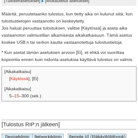
[Tulostinasetukset]
[Mukautetut asetukset]
Määritä, peruutetaanko tulostus, kun tietty aika on kulunut siitä, kun
tulostustietojen vastaanotto on keskeytetty.
Jos haluat peruuttaa tulostuksen, valitse [Käytössä] ja aseta aika
vastaanoton valmiustilan alkamisesta aikakatkaisuun. Tämä asetus
koskee USB:n tai verkon kautta vastaanotettuja tulostustietoja.
* Kun asetat tämän asetuksen arvoon [Ei], et ehkä voi suorittaa
kopiointia ennen kuin nidonta-asetuksia käyttävä tulostus on valmis.
[Aikakatkaisu]
[
Käytössä
], [Ei]
[Aikakatkaisu]
5–
15
–300 (sek.)
[Tulostus RIP:n jälkeen]