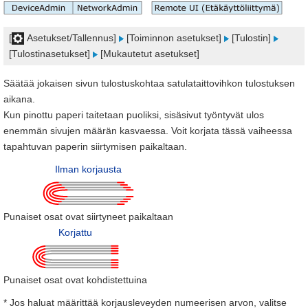
[
Asetukset/Tallennus]
[Toiminnon asetukset]
[Tulostin]
[Tulostinasetukset]
[Mukautetut asetukset]
Säätää jokaisen sivun tulostuskohtaa satulataittovihkon tulostuksen
aikana.
Kun pinottu paperi taitetaan puoliksi, sisäsivut työntyvät ulos
enemmän sivujen määrän kasvaessa. Voit korjata tässä vaiheessa
tapahtuvan paperin siirtymisen paikaltaan.
Ilman korjausta
Punaiset osat ovat siirtyneet paikaltaan
Korjattu
Punaiset osat ovat kohdistettuina
* Jos haluat määrittää korjausleveyden numeerisen arvon, valitse