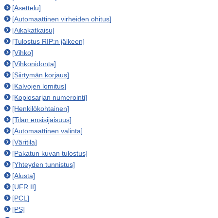
[Asettelu]
[Automaattinen virheiden ohitus]
[Aikakatkaisu]
[Tulostus RIP:n jälkeen]
[Vihko]
[Vihkonidonta]
[Siirtymän korjaus]
[Kalvojen lomitus]
[Kopiosarjan numerointi]
[Henkilökohtainen]
[Tilan ensisijaisuus]
[Automaattinen valinta]
[Väritila]
[Pakatun kuvan tulostus]
[Yhteyden tunnistus]
[Alusta]
[UFR II]
[PCL]
[PS]