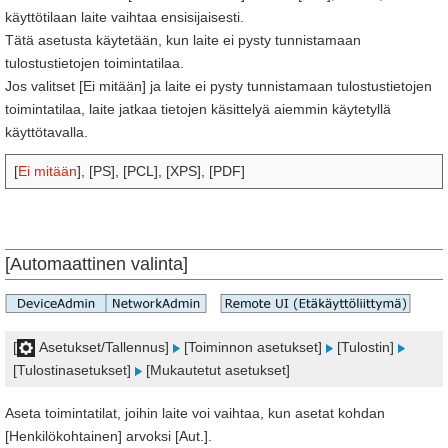
käyttötilaan laite vaihtaa ensisijaisesti.
Tätä asetusta käytetään, kun laite ei pysty tunnistamaan
tulostustietojen toimintatilaa.
Jos valitset [Ei mitään] ja laite ei pysty tunnistamaan tulostustietojen
toimintatilaa, laite jatkaa tietojen käsittelyä aiemmin käytetyllä
käyttötavalla.
[
Ei mitään
], [PS], [PCL], [XPS], [PDF]
[Automaattinen valinta]
[
Asetukset/Tallennus]
[Toiminnon asetukset]
[Tulostin]
[Tulostinasetukset]
[Mukautetut asetukset]
Aseta toimintatilat, joihin laite voi vaihtaa, kun asetat kohdan
[Henkilökohtainen] arvoksi [Aut.].