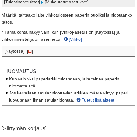
[Tulostinasetukset]
[Mukautetut asetukset]
Määritä, taittaako laite vihkotulosteen paperin puoliksi ja nidotaanko
taitos.
* Tämä kohta näkyy vain, kun [Vihko]-asetus on [Käytössä] ja
vihkoviimeistelijä on asennettu.
[Vihko]
[Käytössä], [
Ei
]
HUOMAUTUS
Kun vain yksi paperiarkki tulostetaan, laite taittaa paperin
nitomatta sitä.
Jos kerrallaan satulannidottavien arkkien määrä ylittyy, paperi
luovutetaan ilman satulanidontaa.
Tuetut lisälaitteet
[Siirtymän korjaus]