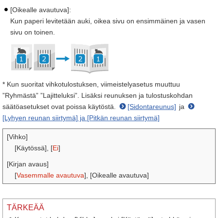
[Oikealle avautuva]:
Kun paperi levitetään auki, oikea sivu on ensimmäinen ja vasen
sivu on toinen.
* Kun suoritat vihkotulostuksen, viimeistelyasetus muuttuu
”Ryhmästä” ”Lajitteluksi”. Lisäksi reunuksen ja tulostuskohdan
säätöasetukset ovat poissa käytöstä.
[Sidontareunus]
ja
[Lyhyen reunan siirtymä] ja [Pitkän reunan siirtymä]
[Vihko]
[Käytössä], [
Ei
]
[Kirjan avaus]
[
Vasemmalle avautuva
], [Oikealle avautuva]
TÄRKEÄÄ