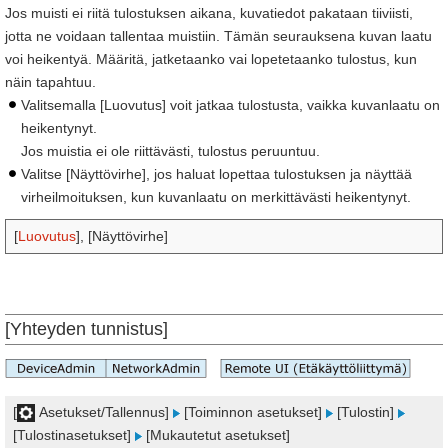
Jos muisti ei riitä tulostuksen aikana, kuvatiedot pakataan tiiviisti,
jotta ne voidaan tallentaa muistiin. Tämän seurauksena kuvan laatu
voi heikentyä. Määritä, jatketaanko vai lopetetaanko tulostus, kun
näin tapahtuu.
Valitsemalla [Luovutus] voit jatkaa tulostusta, vaikka kuvanlaatu on
heikentynyt.
Jos muistia ei ole riittävästi, tulostus peruuntuu.
Valitse [Näyttövirhe], jos haluat lopettaa tulostuksen ja näyttää
virheilmoituksen, kun kuvanlaatu on merkittävästi heikentynyt.
[
Luovutus
], [Näyttövirhe]
[Yhteyden tunnistus]
[
Asetukset/Tallennus]
[Toiminnon asetukset]
[Tulostin]
[Tulostinasetukset]
[Mukautetut asetukset]