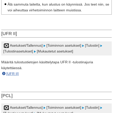
Älä sammuta laitetta, kun alustus on käynnissä. Jos teet niin, se
voi aiheuttaa virhetoiminnon laitteen muistissa.
[UFR II]
[
Asetukset/Tallennus]
[Toiminnon asetukset]
[Tulostin]
[Tulostinasetukset]
[Mukautetut asetukset]
Määritä tulostustietojen käsittelytapa UFR II -tulostinajuria
käytettäessä.
[UFR II]
[PCL]
[
Asetukset/Tallennus]
[Toiminnon asetukset]
[Tulostin]