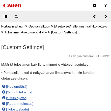
>
>
Portaalin alkuun
Oppaan alkuun
[Asetukset/Tallennus]-valikkoluettelo
>
>
Tulostimen Asetukset-valikko
[Custom Settings]
[Custom Settings]
Asiakirjan numero: E6US-0WY
Määritä tulostimen kaikille toiminnoille yhteiset asetukset.
* Punaisella tekstillä näkyvät arvot ilmaisevat kunkin kohdan
oletusasetuksen.
[Kopiomäärä]
[2-puol. tulostus]
[Sivun syöttö]
[Paperin tulostus]
[Tulostuslaatu]