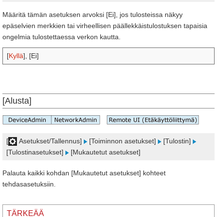
Määritä tämän asetuksen arvoksi [Ei], jos tulosteissa näkyy
epäselvien merkkien tai virheellisen päällekkäistulostuksen tapaisia
ongelmia tulostettaessa verkon kautta.
[
Kyllä
], [Ei]
[Alusta]
[
Asetukset/Tallennus]
[Toiminnon asetukset]
[Tulostin]
[Tulostinasetukset]
[Mukautetut asetukset]
Palauta kaikki kohdan [Mukautetut asetukset] kohteet
tehdasasetuksiin.
TÄRKEÄÄ