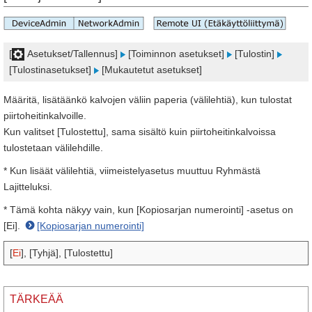
[
Asetukset/Tallennus]
[Toiminnon asetukset]
[Tulostin]
[Tulostinasetukset]
[Mukautetut asetukset]
Määritä, lisätäänkö kalvojen väliin paperia (välilehtiä), kun tulostat
piirtoheitinkalvoille.
Kun valitset [Tulostettu], sama sisältö kuin piirtoheitinkalvoissa
tulostetaan välilehdille.
* Kun lisäät välilehtiä, viimeistelyasetus muuttuu Ryhmästä
Lajitteluksi.
* Tämä kohta näkyy vain, kun [Kopiosarjan numerointi] ‑asetus on
[Ei].
[Kopiosarjan numerointi]
[
Ei
], [Tyhjä], [Tulostettu]
TÄRKEÄÄ