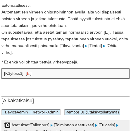
automaattisesti.
Automaattisen virheen ohitustoiminnon avulla laite voi tilapäisesti
poistaa virheen ja jatkaa tulostusta. Tästä syystä tulostusta ei ehkä
suoriteta oikein, jos virhe ohitetaan.
On suositeltavaa, että asetat tämän normaalisti arvoon [Ei]. Tässä
tapauksessa jos tulostus pysähtyy tapahtuneen virheen vuoksi, ohita
virhe manuaalisesti painamalla [Tilavalvonta]
[Tiedot]
[Ohita
virhe].
* Et ehkä voi ohittaa tiettyjä virhetyyppejä.
[Käytössä], [
Ei
]
[Aikakatkaisu]
[
Asetukset/Tallennus]
[Toiminnon asetukset]
[Tulostin]