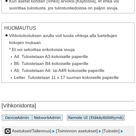
Kun asetat kohdan [Vihko] arvoksi [Käytössä], et ehkä voi
suorittaa tulostusta, jos tulostustiedoissa on paljon sivuja.
HUOMAUTUS
Vihkotulostuksen avulla voit luoda vihkoja alla lueteltujen
kokojen mukaan.
* Et voi sekoittaa erikokoisia sivuja.
A4: Tulostetaan A3-kokoiselle paperille
B5: Tulostetaan B4-kokoiselle paperille
A5: Tulostetaan A4- tai A4R-kokoiselle paperille
Letter: Tulostetaan 11 x 17 tuuman kokoiselle paperille
[Vihkonidonta]
[
Asetukset/Tallennus]
[Toiminnon asetukset]
[Tulostin]