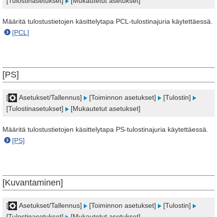
[Tulostinasetukset]
[Mukautetut asetukset]
Määritä tulostustietojen käsittelytapa PCL-tulostinajuria käytettäessä.
[PCL]
[PS]
[
Asetukset/Tallennus]
[Toiminnon asetukset]
[Tulostin]
[Tulostinasetukset]
[Mukautetut asetukset]
Määritä tulostustietojen käsittelytapa PS-tulostinajuria käytettäessä.
[PS]
[Kuvantaminen]
[
Asetukset/Tallennus]
[Toiminnon asetukset]
[Tulostin]
[Tulostinasetukset]
[Mukautetut asetukset]