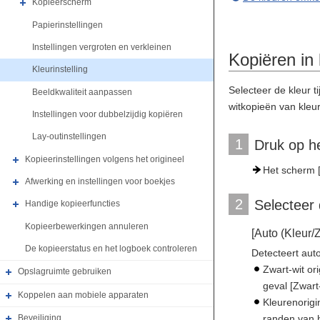
Kopieerscherm
Papierinstellingen
Instellingen vergroten en verkleinen
Kopiëren in 
Kleurinstelling
Selecteer de kleur t
Beeldkwaliteit aanpassen
witkopieën van kleu
Instellingen voor dubbelzijdig kopiëren
Lay-outinstellingen
1
Druk op he
Kopieerinstellingen volgens het origineel
Het scherm [
Afwerking en instellingen voor boekjes
2
Selecteer 
Handige kopieerfuncties
Kopieerbewerkingen annuleren
[Auto (Kleur/Z
De kopieerstatus en het logboek controleren
Detecteert auto
Zwart-wit or
Opslagruimte gebruiken
geval [Zwart
Koppelen aan mobiele apparaten
Kleurenorigi
randen van he
Beveiliging