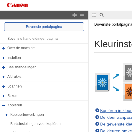
Bovenste portalpagin
Bovenste portalpagina
Bovenste handleidingenpagina
Kleurinst
Over de machine
Instellen
Basishandelingen
Afdrukken
Scannen
Faxen
Kopiëren
Kopiëren in kleur
Kopieerbewerkingen
De kleur aanpas
De gewenste kleu
Basisinstellingen voor kopiëren
De kleuren omke