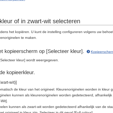
kleur of in zwart-wit selecteren
ijdens het kopiëren. U kunt de instelling configureren volgens uw behoe
renoriginelen te maken.
t kopieerscherm op [Selecteer kleur].
Kopieersche
Selecteer kleur] wordt weergegeven.
de kopieerkleur.
wart-wit)]
matisch de kleur van het origineel. Kleurenoriginelen worden in kleur 
iginelen kunnen als kleurenoriginelen worden gedetecteerd, afhankelijk v
-Wit].
nelen kunnen als zwart-wit worden gedetecteerd afhankelijk van de staa
t origineel in kleur zijn. Selecteer in dit geval [Full colour].