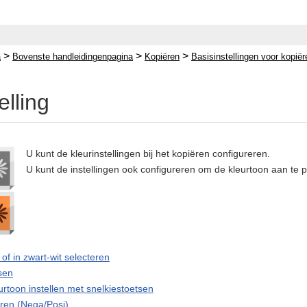
>
>
>
a
Bovenste handleidingenpagina
Kopiëren
Basisinstellingen voor kopiër
elling
U kunt de kleurinstellingen bij het kopiëren configureren.
U kunt de instellingen ook configureren om de kleurtoon aan te p
 of in zwart-wit selecteren
sen
rtoon instellen met snelkiestoetsen
ren (Nega/Posi)