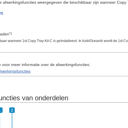
 afwerkingsfuncties weergegeven die beschikbaar zijn wanneer Copy Tr
es
*1
raden
baar wanneer 1st Copy Tray Kit-C is geïnstalleerd. In Azië/Oceanië wordt de 1st C
e voor meer informatie over de afwerkingsfuncties:
fwerkingsfuncties
ncties van onderdelen