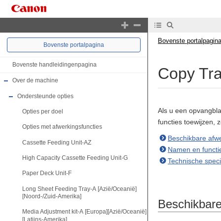
Bovenste portalpagin
Bovenste portalpagina
Bovenste handleidingenpagina
Copy Tr
Over de machine
Ondersteunde opties
Als u een opvangbla
Opties per doel
functies toewijzen, 
Opties met afwerkingsfuncties
Beschikbare afwe
Cassette Feeding Unit-AZ
Namen en functi
High Capacity Cassette Feeding Unit-G
Technische specif
Paper Deck Unit-F
Long Sheet Feeding Tray-A [Azië/Oceanië]
[Noord-/Zuid-Amerika]
Beschikbare
Media Adjustment kit-A [Europa][Azië/Oceanië]
[Latijns-Amerika]