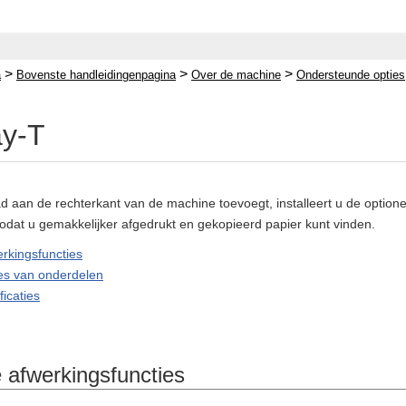
>
>
>
a
Bovenste handleidingenpagina
Over de machine
Ondersteunde opties
ay-T
d aan de rechterkant van de machine toevoegt, installeert u de optio
zodat u gemakkelijker afgedrukt en gekopieerd papier kunt vinden.
rkingsfuncties
es van onderdelen
icaties
 afwerkingsfuncties