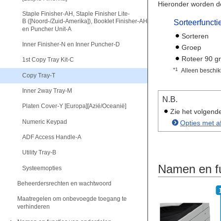
Hieronder worden de
Staple Finisher-AH, Staple Finisher Lite-
B ([Noord-/Zuid-Amerika]), Booklet Finisher-AH
Sorteerfuncti
en Puncher Unit-A
Sorteren
Inner Finisher-N en Inner Puncher-D
Groep
Roteer 90 g
1st Copy Tray Kit-C
*1
Alleen beschik
Copy Tray-T
Inner 2way Tray-M
N.B.
Platen Cover-Y [Europa][Azië/Oceanië]
Zie het volgend
Numeric Keypad
Opties met a
ADF Access Handle-A
Utility Tray-B
Namen en fu
Systeemopties
Beheerdersrechten en wachtwoord
Maatregelen om onbevoegde toegang te
verhinderen