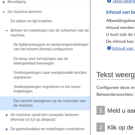
Tekst weerg
Beveiliging
De machine beheren
Inhoud van b
Afbeeldingsbes
De datum en tijd instellen
inhoud worden 
Beheer en instellingen van de schermen van de
U kunt ook de 
machine
De inhoud kan 
De tijdlijnweergave en bedieningsinstellingen
Inhoud van 
van het scherm [Home] configureren
De knop voor het wijzigen van de
weergavetaal toevoegen
Tekst weerg
Snelkoppelingen naar veelgebruikte functies
registreren
Snelkoppelingen registreren in het menu
Configureer deze in
Instellingen
Beheerdersrechten zi
Een bericht weergeven op de schermen van
de machine
1
Meld u aa
De machine vanaf een computer beheren
(Remote UI (UI op afstand))
2
Klik op de
De gebruiksstatus en instellingen controleren