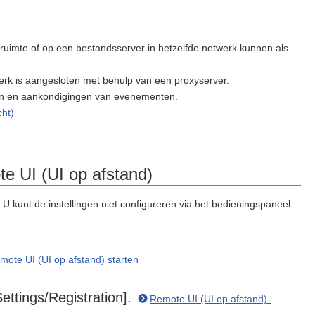
uimte of op een bestandsserver in hetzelfde netwerk kunnen als
erk is aangesloten met behulp van een proxyserver.
gen en aankondigingen van evenementen.
cht)
e UI (UI op afstand)
U kunt de instellingen niet configureren via het bedieningspaneel.
ote UI (UI op afstand) starten
ettings/Registration].
Remote UI (UI op afstand)-