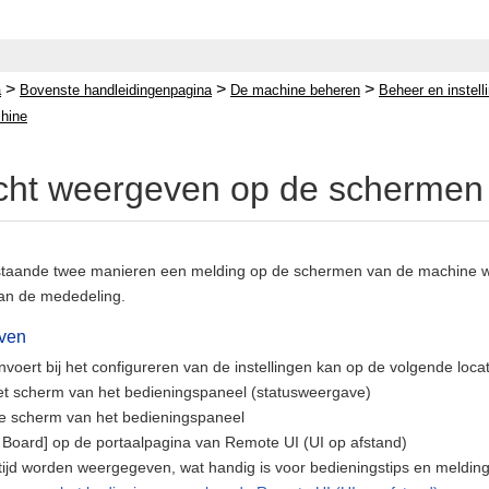
>
>
>
a
Bovenste handleidingenpagina
De machine beheren
Beheer en instel
hine
cht weergeven op de schermen
staande twee manieren een melding op de schermen van de machine we
van de mededeling.
ven
invoert bij het configureren van de instellingen kan op de volgende lo
t scherm van het bedieningspaneel (statusweergave)
le scherm van het bedieningspaneel
Board] op de portaalpagina van Remote UI (UI op afstand)
ltijd worden weergegeven, wat handig is voor bedieningstips en meldin