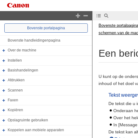
Bovenste portalpagin
Bovenste portalpagina
schermen van de mac
Bovenste handleidingenpagina
Een beri
Over de machine
Instellen
Basishandelingen
U kunt op de onder
Afdrukken
inhoud of het doel 
Scannen
Tekst weerge
Faxen
De tekst die u 
Kopiëren
Onderaan he
Over het he
Opslagruimte gebruiken
In [Message 
Koppelen aan mobiele apparaten
De tekst kan a