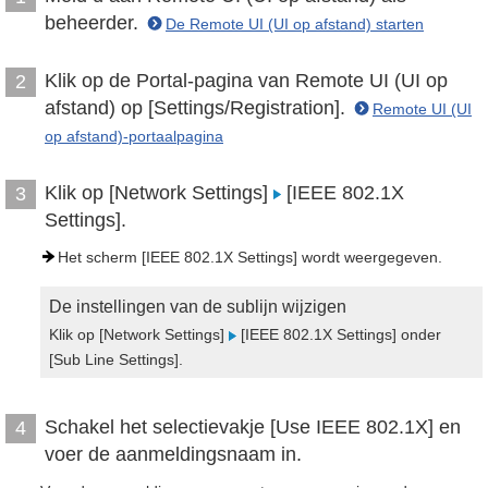
beheerder.
De Remote UI (UI op afstand) starten
Klik op de Portal-pagina van Remote UI (UI op
2
afstand) op [Settings/Registration].
Remote UI (UI
op afstand)-portaalpagina
Klik op [Network Settings]
[IEEE 802.1X
3
Settings].
Het scherm [IEEE 802.1X Settings] wordt weergegeven.
De instellingen van de sublijn wijzigen
Klik op [Network Settings]
[IEEE 802.1X Settings] onder
[Sub Line Settings].
Schakel het selectievakje [Use IEEE 802.1X] en
4
voer de aanmeldingsnaam in.