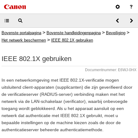
>
>
>
Bovenste portalpagina
Bovenste handleidingenpagina
Beveiliging
>
Het netwerk beschermen
IEEE 802.1X gebruiken
IEEE 802.1X gebruiken
Documentnummer: E6WJ-0HX
In een netwerkomgeving met IEEE 802.1X-verificatie mogen
uitsluitend client-apparaten (supplicanten) die zijn geverifieerd door
de verificatieserver (RADIUS-server) verbinding maken met het
netwerk via de LAN-schakelaar (verificator), waarbij onbevoegde
toegang wordt geblokkeerd. Als u het apparaat aansluit op een
netwerk dat authenticatie met IEEE 802.1X gebruikt, moet u
bepaalde instellingen op de machine kiezen zoals de door de
authenticatieserver beheerde authenticatiemethode.