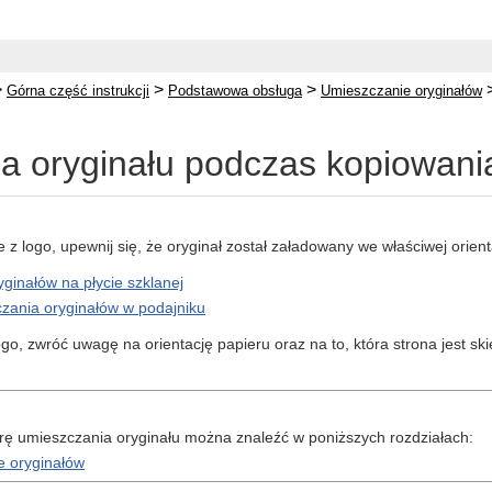
>
>
>
Górna część instrukcji
Podstawowa obsługa
Umieszczanie oryginałów
ja oryginału podczas kopiowania
 z logo, upewnij się, że oryginał został załadowany we właściwej orienta
ginałów na płycie szklanej
zania oryginałów w podajniku
ogo, zwróć uwagę na orientację papieru oraz na to, która strona jest s
ę umieszczania oryginału można znaleźć w poniższych rozdziałach:
e oryginałów