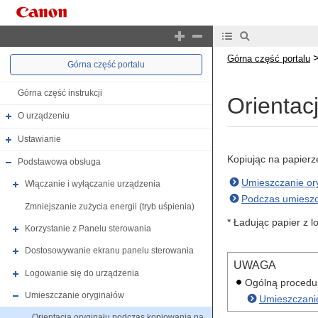
Górna część portalu
Górna część portalu
Górna część instrukcji
Orientac
O urządzeniu
Ustawianie
Kopiując na papierze
Podstawowa obsługa
Umieszczanie ory
Włączanie i wyłączanie urządzenia
Podczas umieszc
Zmniejszanie zużycia energii (tryb uśpienia)
* Ładując papier z l
Korzystanie z Panelu sterowania
Dostosowywanie ekranu panelu sterowania
UWAGA
Logowanie się do urządzenia
Ogólną procedur
Umieszczanie oryginałów
Umieszczani
Orientacja oryginału podczas kopiowania na