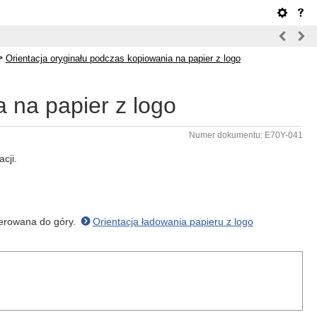
>
Orientacja oryginału podczas kopiowania na papier z logo
 na papier z logo
Numer dokumentu: E70Y-041
cji.
kierowana do góry.
Orientacja ładowania papieru z logo