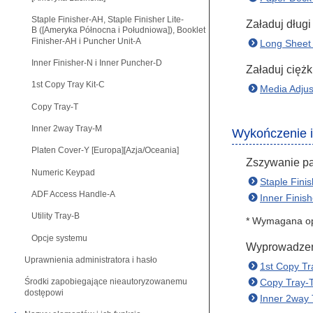
Staple Finisher-AH, Staple Finisher Lite-
Załaduj długi
B ([Ameryka Północna i Południowa]), Booklet
Finisher-AH i Puncher Unit-A
Long Sheet 
Inner Finisher-N i Inner Puncher-D
Załaduj cięż
1st Copy Tray Kit-C
Media Adjus
Copy Tray-T
Inner 2way Tray-M
Wykończenie 
Platen Cover-Y [Europa][Azja/Oceania]
Zszywanie pap
Numeric Keypad
Staple Fini
ADF Access Handle-A
Inner Finis
Utility Tray-B
* Wymagana opc
Opcje systemu
Wyprowadzeni
Uprawnienia administratora i hasło
1st Copy Tr
Copy Tray-
Środki zapobiegające nieautoryzowanemu
dostępowi
Inner 2way