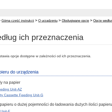
>
>
>
>
Górna część instrukcji
O urządzeniu
Obsługiwane opcje
Opcje według
dług ich przeznaczenia
dstawia opcje dostępne w zależności od ich przeznaczenia.
ieru do urządzenia
y na papier
eding Unit-AZ
ty Cassette Feeding Unit-G
papieru o dużej pojemności do ładowania dużych ilości papier
Unit-F