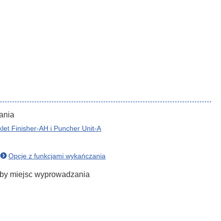
ania
klet Finisher-AH i Puncher Unit-A
Opcje z funkcjami wykańczania
zby miejsc wyprowadzania