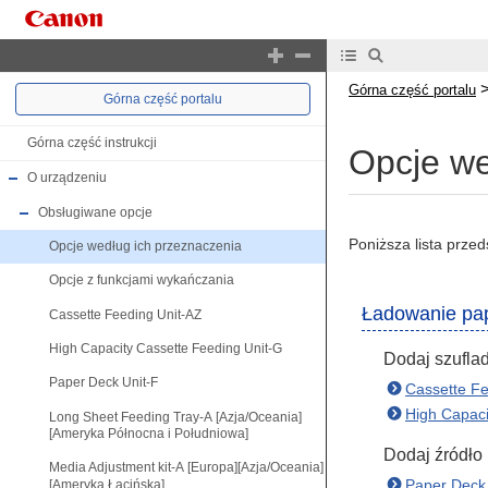
Górna część portalu
Górna część portalu
Górna część instrukcji
Opcje we
O urządzeniu
Obsługiwane opcje
Poniższa lista prze
Opcje według ich przeznaczenia
Opcje z funkcjami wykańczania
Ładowanie pap
Cassette Feeding Unit-AZ
High Capacity Cassette Feeding Unit-G
Dodaj szuflad
Paper Deck Unit-F
Cassette Fe
High Capaci
Long Sheet Feeding Tray-A [Azja/Oceania]
[Ameryka Północna i Południowa]
Dodaj źródło 
Media Adjustment kit-A [Europa][Azja/Oceania]
Paper Deck 
[Ameryka Łacińska]