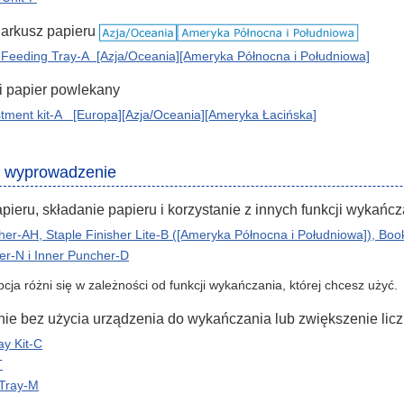
 arkusz papieru
Feeding Tray-A [Azja/Oceania][Ameryka Północna i Południowa]
ki papier powlekany
tment kit-A [Europa][Azja/Oceania][Ameryka Łacińska]
i wyprowadzenie
ieru, składanie papieru i korzystanie z innych funkcji wykańcz
sher-AH, Staple Finisher Lite-B ([Ameryka Północna i Południowa]), Boo
her-N i Inner Puncher-D
ja różni się w zależności od funkcji wykańczania, której chcesz użyć.
e bez użycia urządzenia do wykańczania lub zwiększenie lic
ay Kit-C
T
 Tray-M