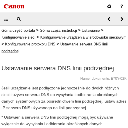
>
>
>
Górna część portalu
Górna część instrukcji
Ustawianie
>
Konfigurowanie sieci
Konfigurowanie urządzenia w środowisku sieciowym
>
>
Konfigurowanie protokołu DNS
Ustawianie serwera DNS linii
podrzędnej
Ustawianie serwera DNS linii podrzędnej
Numer dokumentu: E70Y-02K
Jeśli urządzenie jest podłączone jednocześnie do dwóch różnych
sieci i używa serwera DNS do wysyłania i odbierania określonych
danych systemowych za pośrednictwem linii podrzędnej, ustaw adres
IP serwera DNS używanego na linii podrzędnej.
* Ustawienia serwera DNS linii podrzędnej mogą być używane
wyłącznie do wysyłania i odbierania określonych danych