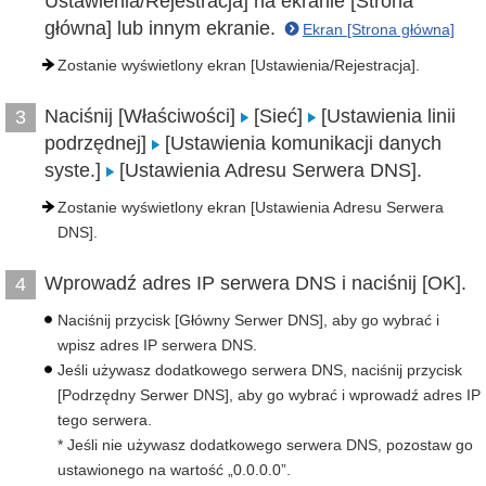
Ustawienia/Rejestracja] na ekranie [Strona
główna] lub innym ekranie.
Ekran [Strona główna]
Zostanie wyświetlony ekran [Ustawienia/Rejestracja].
Naciśnij [Właściwości]
[Sieć]
[Ustawienia linii
3
podrzędnej]
[Ustawienia komunikacji danych
syste.]
[Ustawienia Adresu Serwera DNS].
Zostanie wyświetlony ekran [Ustawienia Adresu Serwera
DNS].
Wprowadź adres IP serwera DNS i naciśnij [OK].
4
Naciśnij przycisk [Główny Serwer DNS], aby go wybrać i
wpisz adres IP serwera DNS.
Jeśli używasz dodatkowego serwera DNS, naciśnij przycisk
[Podrzędny Serwer DNS], aby go wybrać i wprowadź adres IP
tego serwera.
* Jeśli nie używasz dodatkowego serwera DNS, pozostaw go
ustawionego na wartość „0.0.0.0”.