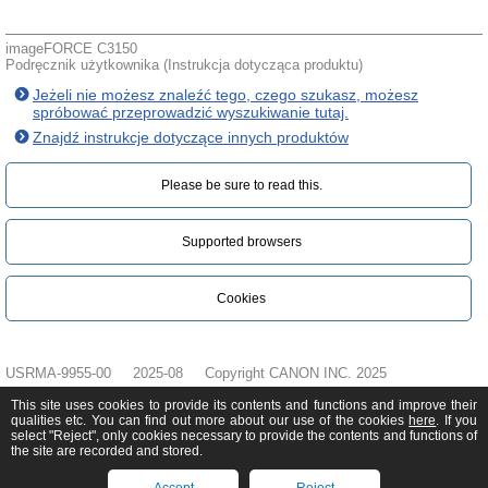
imageFORCE C3150
Podręcznik użytkownika (Instrukcja dotycząca produktu)
Jeżeli nie możesz znaleźć tego, czego szukasz, możesz
spróbować przeprowadzić wyszukiwanie tutaj.
Znajdź instrukcje dotyczące innych produktów
Please be sure to read this.‎
Supported browsers
Cookies
USRMA-9955-00
2025-08
Copyright CANON INC. 2025
This site uses cookies to provide its contents and functions and improve their
qualities etc. You can find out more about our use of the cookies
here
. If you
select "Reject", only cookies necessary to provide the contents and functions of
the site are recorded and stored.