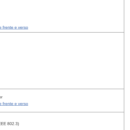
 frente e verso
or
 frente e verso
EEE 802.3)