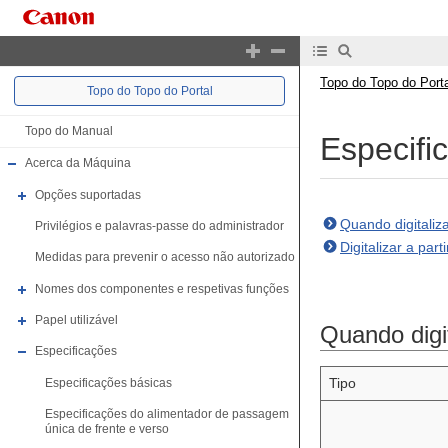
Topo do Topo do Porta
Topo do Topo do Portal
Topo do Manual
Especifi
Acerca da Máquina
Opções suportadas
Quando digitaliz
Privilégios e palavras-passe do administrador
Digitalizar a par
Medidas para prevenir o acesso não autorizado
Nomes dos componentes e respetivas funções
Papel utilizável
Quando digit
Especificações
Tipo
Especificações básicas
Especificações do alimentador de passagem
única de frente e verso