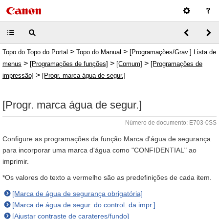
>
>
Topo do Topo do Portal
Topo do Manual
[Programações/Grav.] Lista de
>
>
>
menus
[Programações de funções]
[Comum]
[Programações de
>
impressão]
[Progr. marca água de segur.]
[Progr. marca água de segur.]
Número de documento: E703-0SS
Configure as programações da função Marca d'água de segurança
para incorporar uma marca d'água como "CONFIDENTIAL" ao
imprimir.
*Os valores do texto a vermelho são as predefinições de cada item.
[Marca de água de segurança obrigatória]
[Marca de água de segur. do control. da impr.]
[Ajustar contraste de carateres/fundo]