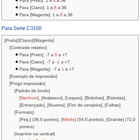
Para [Preto]: 1 a
8
a 36
Para [Ciano]: 1 a
8
a 36
Para [Magenta]: 1 a
8
a 36
Para Serie C3100
[Preto]/[Ciano]/[Magenta]
[Contraste relativo]
Para [Preto]: -7 a
0
a +7
Para [Ciano]: -7 a
-1
a +7
Para [Magenta]: -7 a
1
a +7
[Exemplo de impressão]
[Progs impressão]
[Padrão de fundo]
[
Nenhum
], [Arabesco], [Leques], [Bolinhas], [Estrelas],
[Entrançado], [Nuvens], [Flor de cerejeira], [Folhas]
[Formato]
[Peq.] (36,0 pontos), [
Médio
] (54,0 pontos), [Grande] (72,0
pontos)
[Imprimir na vertical]