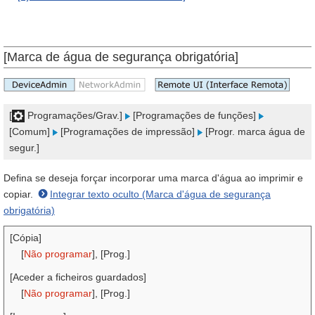
[Marca de água de segurança obrigatória]
[
Programações/Grav.]
[Programações de funções]
[Comum]
[Programações de impressão]
[Progr. marca água de
segur.]
Defina se deseja forçar incorporar uma marca d'água ao imprimir e
copiar.
Integrar texto oculto (Marca d'água de segurança
obrigatória)
[Cópia]
[
Não programar
], [Prog.]
[Aceder a ficheiros guardados]
[
Não programar
], [Prog.]