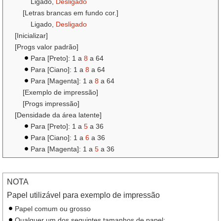
Ligado,
Desligado
[Letras brancas em fundo cor.]
Ligado,
Desligado
[Inicializar]
[Progs valor padrão]
Para [Preto]: 1 a
8
a 64
Para [Ciano]: 1 a
8
a 64
Para [Magenta]: 1 a
8
a 64
[Exemplo de impressão]
[Progs impressão]
[Densidade da área latente]
Para [Preto]: 1 a
5
a 36
Para [Ciano]: 1 a
6
a 36
Para [Magenta]: 1 a
5
a 36
NOTA
Papel utilizável para exemplo de impressão
Papel comum ou grosso
Qualquer um dos seguintes tamanhos de papel: