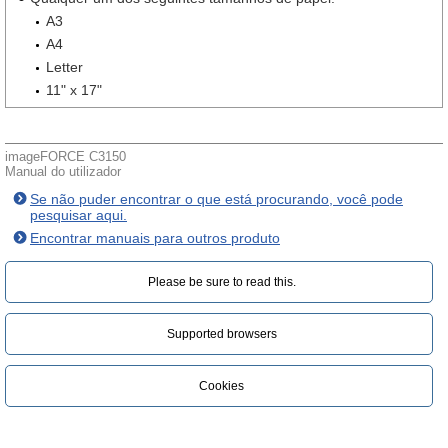
A3
A4
Letter
11" x 17"
imageFORCE C3150
Manual do utilizador
Se não puder encontrar o que está procurando, você pode
pesquisar aqui.
Encontrar manuais para outros produto
Please be sure to read this.‎
Supported browsers
Cookies