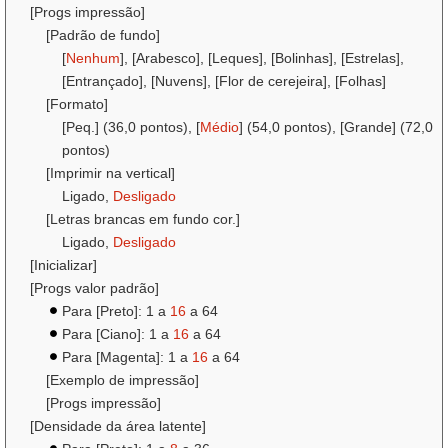
[Progs impressão]
[Padrão de fundo]
[
Nenhum
], [Arabesco], [Leques], [Bolinhas], [Estrelas],
[Entrançado], [Nuvens], [Flor de cerejeira], [Folhas]
[Formato]
[Peq.] (36,0 pontos), [
Médio
] (54,0 pontos), [Grande] (72,0
pontos)
[Imprimir na vertical]
Ligado,
Desligado
[Letras brancas em fundo cor.]
Ligado,
Desligado
[Inicializar]
[Progs valor padrão]
Para [Preto]: 1 a
16
a 64
Para [Ciano]: 1 a
16
a 64
Para [Magenta]: 1 a
16
a 64
[Exemplo de impressão]
[Progs impressão]
[Densidade da área latente]