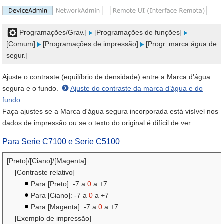
[
Programações/Grav.]
[Programações de funções]
[Comum]
[Programações de impressão]
[Progr. marca água de
segur.]
Ajuste o contraste (equilíbrio de densidade) entre a Marca d'água
segura e o fundo.
Ajuste do contraste da marca d’água e do
fundo
Faça ajustes se a Marca d'água segura incorporada está visível nos
dados de impressão ou se o texto do original é difícil de ver.
Para Serie C7100 e Serie C5100
[Preto]/[Ciano]/[Magenta]
[Contraste relativo]
Para [Preto]: -7 a
0
a +7
Para [Ciano]: -7 a
0
a +7
Para [Magenta]: -7 a
0
a +7
[Exemplo de impressão]