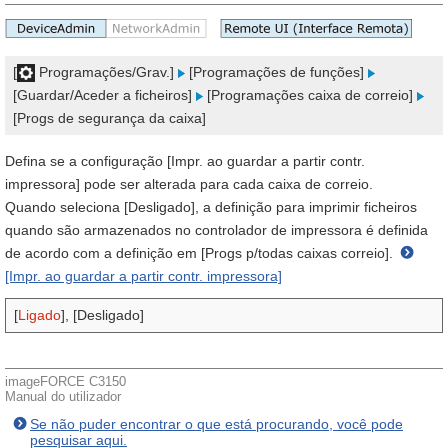
[
Programações/Grav.]
[Programações de funções]
[Guardar/Aceder a ficheiros]
[Programações caixa de correio]
[Progs de segurança da caixa]
Defina se a configuração [Impr. ao guardar a partir contr.
impressora] pode ser alterada para cada caixa de correio.
Quando seleciona [Desligado], a definição para imprimir ficheiros
quando são armazenados no controlador de impressora é definida
de acordo com a definição em [Progs p/todas caixas correio].
[Impr. ao guardar a partir contr. impressora]
[
Ligado
], [Desligado]
imageFORCE C3150
Manual do utilizador
Se não puder encontrar o que está procurando, você pode
pesquisar aqui.