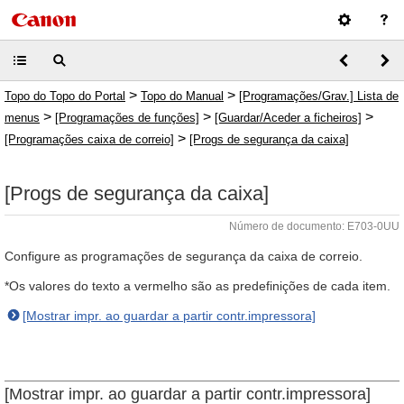
>
>
Topo do Topo do Portal
Topo do Manual
[Programações/Grav.] Lista de
>
>
>
menus
[Programações de funções]
[Guardar/Aceder a ficheiros]
>
[Programações caixa de correio]
[Progs de segurança da caixa]
[Progs de segurança da caixa]
Número de documento: E703-0UU
Configure as programações de segurança da caixa de correio.
*Os valores do texto a vermelho são as predefinições de cada item.
[Mostrar impr. ao guardar a partir contr.impressora]
[Mostrar impr. ao guardar a partir contr.impressora]