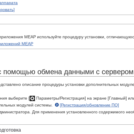
аппарата
ровать]
 приложения MEAP используйте процедуру установки, отличающуюс
приложений MEAP
с помощью обмена данными с сервером
едставлено описание процедуры установки дополнительных модул
ния выберите [
Параметры/Регистрация] на экране [Главный] ил
тельных модулей системы.
[Регистрация/обновление ПО]
дминистратора. Для применения установленного содержимого необ
одготовка