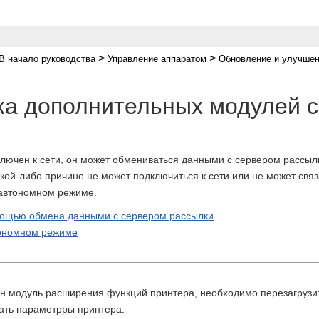
>
>
В начало руководства
Управление аппаратом
Обновление и улучше
ка дополнительных модулей 
ключен к сети, он может обмениваться данными с сервером рассыл
акой-либо причине не может подключиться к сети или не может свя
 автономном режиме.
мощью обмена данными с сервером рассылки
тономном режиме
ен модуль расширения функций принтера, необходимо перезагрузи
ать параметрры принтера.