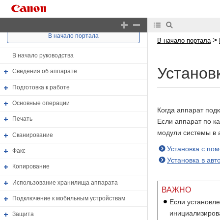
В начало портала
>
В начало портала
В начало руководства
Установ
Сведения об аппарате
Подготовка к работе
Основные операции
Когда аппарат под
Печать
Если аппарат по к
модули системы в
Сканирование
Установка с по
Факс
Установка в ав
Копирование
Использование хранилища аппарата
ВАЖНО
Подключение к мобильным устройствам
Если установл
инициализиров
Защита