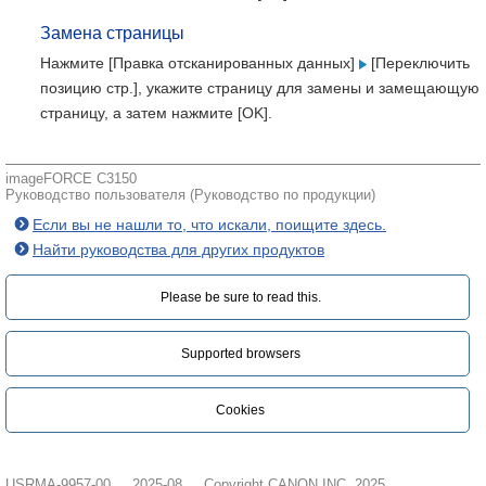
Замена страницы
Нажмите [Правка отсканированных данных]
[Переключить
позицию стр.], укажите страницу для замены и замещающую
страницу, а затем нажмите [OK].
imageFORCE C3150
Руководство пользователя (Руководство по продукции)
Если вы не нашли то, что искали, поищите здесь.
Найти руководства для других продуктов
Please be sure to read this.‎
Supported browsers
Cookies
USRMA-9957-00
2025-08
Copyright CANON INC. 2025