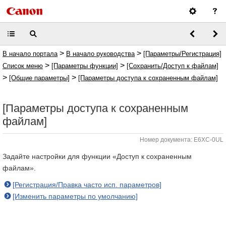
>
>
В начало портала
В начало руководства
[Параметры/Регистрация]
>
>
Список меню
[Параметры функции]
[Сохранить/Доступ к файлам]
>
>
[Общие параметры]
[Параметры доступа к сохраненным файлам]
[Параметры доступа к сохраненным
файлам]
Номер документа: E6XC-0UL
Задайте настройки для функции «Доступ к сохраненным
файлам».
[Регистрация/Правка часто исп. параметров]
[Изменить параметры по умолчанию]