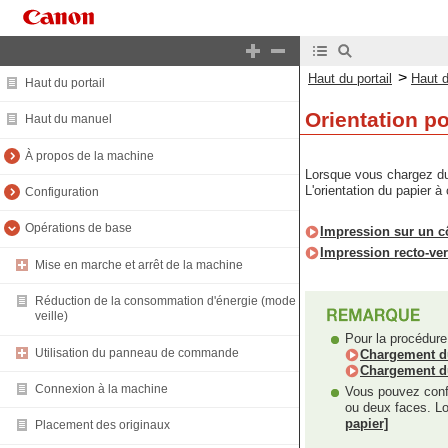
>
Haut du portail
Haut 
Haut du portail
Orientation p
Haut du manuel
À propos de la machine
Lorsque vous chargez du p
L'orientation du papier 
Configuration
Opérations de base
Impression sur un c
Impression recto-ve
Mise en marche et arrêt de la machine
Réduction de la consommation d'énergie (mode
veille)
Pour la procédure
Utilisation du panneau de commande
Chargement du 
Chargement du
Connexion à la machine
Vous pouvez confi
ou deux faces. Lo
papier]
Placement des originaux