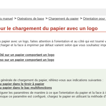
>
>
>
du manuel
Opérations de base
Chargement du papier
Orientation pour
our le chargement du papier avec un logo
apier avec un logo, faites attention à l'orientation et au côté qui est tourné v
à charger et la face à imprimer par défaut varient selon que vous souhaitez im
ôté sur un papier comportant un logo
rso sur un papier comportant un logo
 générale de chargement du papier, référez-vous aux indications suivantes :
papier dans le tiroir à papier
 papier dans le bac multifonctions
gurer les paramètres de manière à ce que l'orientation du papier et la face 
rsque ce paramètre est configuré, chargez le papier en utilisant la méthode d