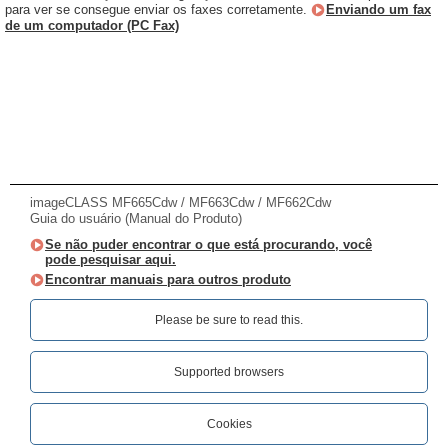
para ver se consegue enviar os faxes corretamente.
Enviando um fax
de um computador (PC Fax)
imageCLASS MF665Cdw / MF663Cdw / MF662Cdw
Guia do usuário (Manual do Produto)
Se não puder encontrar o que está procurando, você
pode pesquisar aqui.
Encontrar manuais para outros produto
Please be sure to read this.‎
Supported browsers
Cookies