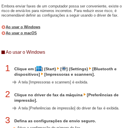
Embora enviar faxes de um computador possa ser conveniente, existe o
risco de enviá-los para números incorretos. Para reduzir esse risco, é
recomendável definir as configurações a seguir usando o driver de fax.
Ao usar o Windows
Ao usar o macOS
Ao usar o Windows
1
Clique em [
] (Start)
[
] (Settings)
[Bluetooth e
dispositivos]
[Impressoras e scanners].
A tela [Impressoras e scanners] é exibida.
2
Clique no driver de fax da máquina
[Preferências de
impressão].
A tela [Preferências de impressão] do driver de fax é exibida.
3
Defina as configurações de envio seguro.
Ative a confirmação do número de fax.