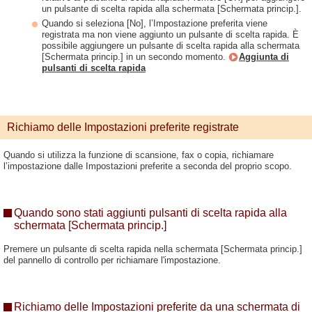
un pulsante di scelta rapida alla schermata [Schermata princip.].
Quando si seleziona [No], l’Impostazione preferita viene
registrata ma non viene aggiunto un pulsante di scelta rapida. È
possibile aggiungere un pulsante di scelta rapida alla schermata
[Schermata princip.] in un secondo momento.
Aggiunta di
pulsanti di scelta rapida
Richiamo delle Impostazioni preferite registrate
Quando si utilizza la funzione di scansione, fax o copia, richiamare
l’impostazione dalle Impostazioni preferite a seconda del proprio scopo.
Quando sono stati aggiunti pulsanti di scelta rapida alla
schermata [Schermata princip.]
Premere un pulsante di scelta rapida nella schermata [Schermata princip.]
del pannello di controllo per richiamare l'impostazione.
Richiamo delle Impostazioni preferite da una schermata di