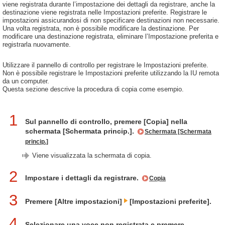
viene registrata durante l’impostazione dei dettagli da registrare, anche la
destinazione viene registrata nelle Impostazioni preferite. Registrare le
impostazioni assicurandosi di non specificare destinazioni non necessarie.
Una volta registrata, non è possibile modificare la destinazione. Per
modificare una destinazione registrata, eliminare l’Impostazione preferita e
registrarla nuovamente.
Utilizzare il pannello di controllo per registrare le Impostazioni preferite.
Non è possibile registrare le Impostazioni preferite utilizzando la IU remota
da un computer.
Questa sezione descrive la procedura di copia come esempio.
1
Sul pannello di controllo, premere [Copia] nella
schermata [Schermata princip.].
Schermata [Schermata
princip.]
Viene visualizzata la schermata di copia.
2
Impostare i dettagli da registrare.
Copia
3
Premere [Altre impostazioni]
[Impostazioni preferite].
4
Selezionare una voce non registrata e premere