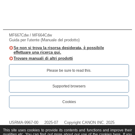
MF667Cdw / MF664Cdw
Guida per l'utente (Manuale del prodotto)
Se non si trova la risorsa desiderata, è possibile
effettuare una ricerca qui.
Trovare manuali di altri prodotti
Please be sure to read this.‎
Supported browsers
Cookies
USRMA-9967-00
2025-07
Copyright CANON INC. 2025
This site uses cookies to provide its contents and functions and improve their
qualities etc. You can find out more about our use of the cookies
here
. If you