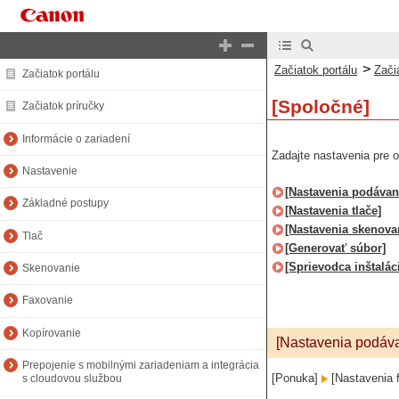
>
Začiatok portálu
Zači
Začiatok portálu
[Spoločné]
Začiatok príručky
Informácie o zariadení
Zadajte nastavenia pre op
Nastavenie
[Nastavenia podávan
Základné postupy
[Nastavenia tlače]
[Nastavenia skenova
Tlač
[Generovať súbor]
[Sprievodca inštalác
Skenovanie
Faxovanie
Kopírovanie
[Nastavenia podáva
Prepojenie s mobilnými zariadeniam a integrácia
[Ponuka]
[Nastavenia 
s cloudovou službou