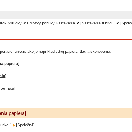
>
>
>
atok príručky
Položky ponuky Nastavenia
[Nastavenia funkcií]
[Spolo
erácie funkcií, ako je napríklad zdroj papiera, tlač a skenovanie.
ia papiera]
nia]
iou faxu]
nia papiera]
funkcií]
[Spoločné]