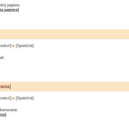
droj papiera.
ia papiera]
funkcií]
[Spoločné]
lač.
ania]
funkcií]
[Spoločné]
skenovanie.
nia]