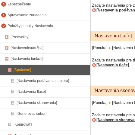
Zabezpečenie
Zadajte nastavenia pre z
[Nastavenia podávan
Spravovanie zariadenia
Položky ponuky Nastavenia
[Nastavenia tlače]
[Predvoľby]
[Ponuka]
[Nastavenia 
[Nastavenie/údržba]
[Nastavenia funkcií]
Zadajte nastavenia pre t
[Nastavenia tlače]
[Spoločné]
[Nastavenia podávania papiera]
[Nastavenia skenov
[Nastavenia tlače]
[Ponuka]
[Nastavenia 
[Nastavenia skenovania]
[Generovať súbor]
Zadajte nastavenia pre 
[Nastavenia skenova
[Kopírovať]