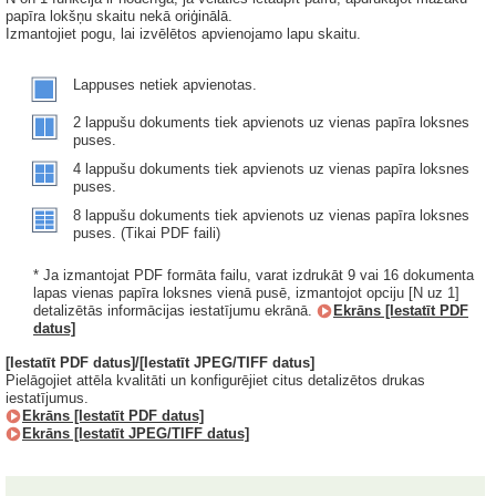
papīra lokšņu skaitu nekā oriģinālā.
Izmantojiet pogu, lai izvēlētos apvienojamo lapu skaitu.
Lappuses netiek apvienotas.
2 lappušu dokuments tiek apvienots uz vienas papīra loksnes
puses.
4 lappušu dokuments tiek apvienots uz vienas papīra loksnes
puses.
8 lappušu dokuments tiek apvienots uz vienas papīra loksnes
puses. (Tikai PDF faili)
* Ja izmantojat PDF formāta failu, varat izdrukāt 9 vai 16 dokumenta
lapas vienas papīra loksnes vienā pusē, izmantojot opciju [N uz 1]
detalizētās informācijas iestatījumu ekrānā.
Ekrāns [Iestatīt PDF
datus]
[Iestatīt PDF datus]/[Iestatīt JPEG/TIFF datus]
Pielāgojiet attēla kvalitāti un konfigurējiet citus detalizētos drukas
iestatījumus.
Ekrāns [Iestatīt PDF datus]
Ekrāns [Iestatīt JPEG/TIFF datus]