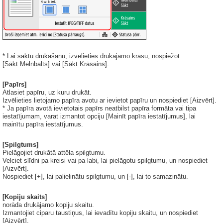
* Lai sāktu drukāšanu, izvēlieties drukājamo krāsu, nospiežot
[Sākt Melnbalts] vai [Sākt Krāsains].
[Papīrs]
Atlasiet papīru, uz kuru drukāt.
Izvēlieties lietojamo papīra avotu ar ievietot papīru un nospiediet [Aizvērt].
* Ja papīra avotā ievietotais papīrs neatbilst papīra formāta vai tipa
iestatījumam, varat izmantot opciju [Mainīt papīra iestatījumus], lai
mainītu papīra iestatījumus.
[Spilgtums]
Pielāgojiet drukātā attēla spilgtumu.
Velciet slīdni pa kreisi vai pa labi, lai pielāgotu spilgtumu, un nospiediet
[Aizvērt].
Nospiediet [+], lai palielinātu spilgtumu, un [-], lai to samazinātu.
[Kopiju skaits]
norāda drukājamo kopiju skaitu.
Izmantojiet ciparu taustiņus, lai ievadītu kopiju skaitu, un nospiediet
[Aizvērt].