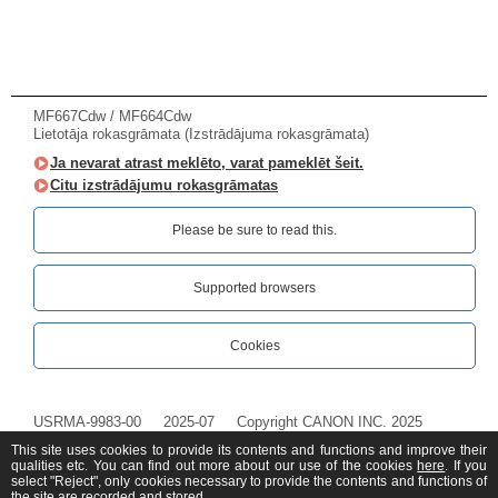
MF667Cdw / MF664Cdw
Lietotāja rokasgrāmata (Izstrādājuma rokasgrāmata)
Ja nevarat atrast meklēto, varat pameklēt šeit.
Citu izstrādājumu rokasgrāmatas
Please be sure to read this.‎
Supported browsers
Cookies
USRMA-9983-00
2025-07
Copyright CANON INC. 2025
This site uses cookies to provide its contents and functions and improve their
qualities etc. You can find out more about our use of the cookies
here
. If you
select "Reject", only cookies necessary to provide the contents and functions of
the site are recorded and stored.