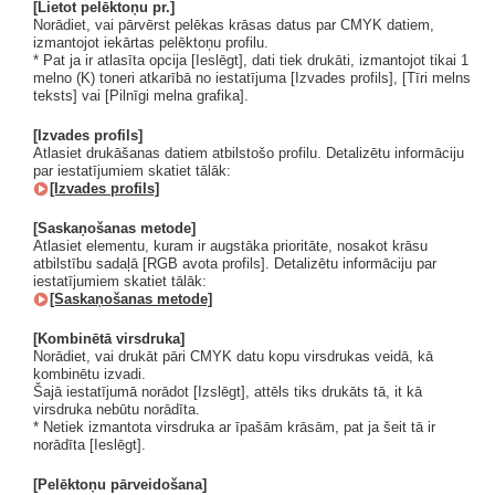
[Lietot pelēktoņu pr.]
Norādiet, vai pārvērst pelēkas krāsas datus par CMYK datiem,
izmantojot iekārtas pelēktoņu profilu.
* Pat ja ir atlasīta opcija [Ieslēgt], dati tiek drukāti, izmantojot tikai 1
melno (K) toneri atkarībā no iestatījuma [Izvades profils], [Tīri melns
teksts] vai [Pilnīgi melna grafika].
[Izvades profils]
Atlasiet drukāšanas datiem atbilstošo profilu. Detalizētu informāciju
par iestatījumiem skatiet tālāk:
[Izvades profils]
[Saskaņošanas metode]
Atlasiet elementu, kuram ir augstāka prioritāte, nosakot krāsu
atbilstību sadaļā [RGB avota profils]. Detalizētu informāciju par
iestatījumiem skatiet tālāk:
[Saskaņošanas metode]
[Kombinētā virsdruka]
Norādiet, vai drukāt pāri CMYK datu kopu virsdrukas veidā, kā
kombinētu izvadi.
Šajā iestatījumā norādot [Izslēgt], attēls tiks drukāts tā, it kā
virsdruka nebūtu norādīta.
* Netiek izmantota virsdruka ar īpašām krāsām, pat ja šeit tā ir
norādīta [Ieslēgt].
[Pelēktoņu pārveidošana]