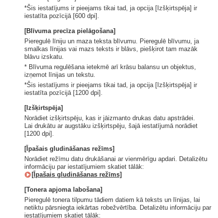
*Šis iestatījums ir pieejams tikai tad, ja opcija [Izšķirtspēja] ir
iestatīta pozīcijā [600 dpi].
[Blīvuma precīza pielāgošana]
Pieregulē līniju un maza teksta blīvumu. Pieregulē blīvumu, ja
smalkas līnijas vai mazs teksts ir blāvs, piešķirot tam mazāk
blāvu izskatu.
* Blīvuma regulēšana ietekmē arī krāsu balansu un objektus,
izņemot līnijas un tekstu.
*Šis iestatījums ir pieejams tikai tad, ja opcija [Izšķirtspēja] ir
iestatīta pozīcijā [1200 dpi].
[Izšķirtspēja]
Norādiet izšķirtspēju, kas ir jāizmanto drukas datu apstrādei.
Lai drukātu ar augstāku izšķirtspēju, šajā iestatījumā norādiet
[1200 dpi].
[Īpašais gludināšanas režīms]
Norādiet režīmu datu drukāšanai ar vienmērīgu apdari. Detalizētu
informāciju par iestatījumiem skatiet tālāk:
[Īpašais gludināšanas režīms]
[Tonera apjoma labošana]
Pieregulē tonera tilpumu tādiem datiem kā teksts un līnijas, lai
netiktu pārsniegta iekārtas robežvērtība. Detalizētu informāciju par
iestatījumiem skatiet tālāk: