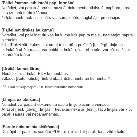
[Paliel./samaz. atbilstoši pap. formāta]
Norādiet, vai palielināt vai samazināt dokumentu atbilstoši papīram, kas
tiks izmantots drukāšanai.
* Dokuments tiek palielināts vai samazināts, saglabājot proporcijas.
[Palielināt drukas laukumu]
Norādiet, vai palielināt drukas laukumu līdz papīra malai, neatstājot papīra
piemales
* Ja [Palielināt drukas laukumu] ir iestatīts pozīcijā [Ieslēgt], daļa no
izdrukātā attēla malas var netikt izdrukāta, vai arī papīrs var būt daļēji ar
izsmērētu krāsu.
[Drukāt komentārus]
Norādiet, vai drukāt PDF komentārus.
*1
Atlasot [Automātiski], tiek drukāts dokuments un komentāri
.
*1
Tikai drukājamajam PDF failam norādītie komentāri.
[Līnijas uzlabošana]
Norādiet,vai padarīt dokumenta šauro līniju biezumu vienādu.
Atlasot [Iesl. (tievs)], līnijas ir tievākas nekā ar [Iesl.], taču līnijas var kļūt
pārāk šauras vai nepamanāmas.
[Parole dokumenta atvēršanai]
Drukājot ar paroli aizsargātu PDF failu, ievadiet paroli, lai atvērtu failu.