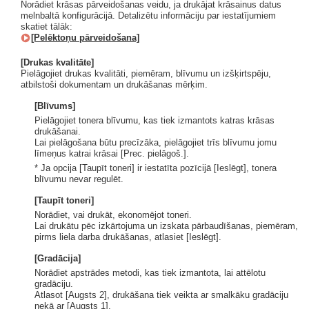
Norādiet krāsas pārveidošanas veidu, ja drukājat krāsainus datus
melnbaltā konfigurācijā. Detalizētu informāciju par iestatījumiem
skatiet tālāk:
[Pelēktoņu pārveidošana]
[Drukas kvalitāte]
Pielāgojiet drukas kvalitāti, piemēram, blīvumu un izšķirtspēju,
atbilstoši dokumentam un drukāšanas mērķim.
[Blīvums]
Pielāgojiet tonera blīvumu, kas tiek izmantots katras krāsas
drukāšanai.
Lai pielāgošana būtu precīzāka, pielāgojiet trīs blīvumu jomu
līmeņus katrai krāsai [Prec. pielāgoš.].
* Ja opcija [Taupīt toneri] ir iestatīta pozīcijā [Ieslēgt], tonera
blīvumu nevar regulēt.
[Taupīt toneri]
Norādiet, vai drukāt, ekonomējot toneri.
Lai drukātu pēc izkārtojuma un izskata pārbaudīšanas, piemēram,
pirms liela darba drukāšanas, atlasiet [Ieslēgt].
[Gradācija]
Norādiet apstrādes metodi, kas tiek izmantota, lai attēlotu
gradāciju.
Atlasot [Augsts 2], drukāšana tiek veikta ar smalkāku gradāciju
nekā ar [Augsts 1].