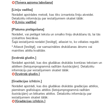
[Tonera apjoma labošana]
[Līniju vadība]
Norādiet apstrādes metodi, kas tiks izmantota līniju atveidei.
Detalizētu informāciju par iestatījumiem skatiet tālāk:
[Līniju vadība]
[Platuma pielāgošana]
Norādiet, vai pielāgot teksta un smalko līniju drukāšanu tā, lai tās
izskatītos biezākas.
Šajā iestatījumā norādot [Ieslēgt], atlasiet to, ko vēlaties regulēt.
* Atlasot [Ieslēgt], var samazināties drukāšanas ātrums vai
mainīties attēla kvalitāte.
[Izvērstā gludin.]
Norādiet apstrādi, kas dos gludākas drukātās kontūras tekstam un
attēliem (lietojumprogrammā radītām ilustrācijām). Detalizētu
informāciju par iestatījumiem skatiet tālāk:
[Izvērstā gludin.]
[Gradācijas izlīdzin.]
Norādiet apstrādi, kas dos gludākas drukātās gradācijas attēlos,
piemēram grafiskajos attēlos (lietojumprogrammā radītām
ilustrācijām) un bitkartes attēlos. Detalizētu informāciju par
iestatījumiem skatiet tālāk:
[Gradācijas izlīdzin.]