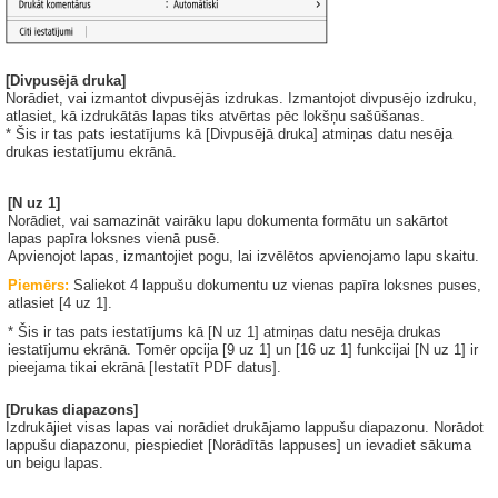
[Divpusējā druka]
Norādiet, vai izmantot divpusējās izdrukas. Izmantojot divpusējo izdruku,
atlasiet, kā izdrukātās lapas tiks atvērtas pēc lokšņu sašūšanas.
* Šis ir tas pats iestatījums kā [Divpusējā druka] atmiņas datu nesēja
drukas iestatījumu ekrānā.
[N uz 1]
Norādiet, vai samazināt vairāku lapu dokumenta formātu un sakārtot
lapas papīra loksnes vienā pusē.
Apvienojot lapas, izmantojiet pogu, lai izvēlētos apvienojamo lapu skaitu.
Piemērs:
Saliekot 4 lappušu dokumentu uz vienas papīra loksnes puses,
atlasiet [4 uz 1].
* Šis ir tas pats iestatījums kā [N uz 1] atmiņas datu nesēja drukas
iestatījumu ekrānā. Tomēr opcija [9 uz 1] un [16 uz 1] funkcijai [N uz 1] ir
pieejama tikai ekrānā [Iestatīt PDF datus].
[Drukas diapazons]
Izdrukājiet visas lapas vai norādiet drukājamo lappušu diapazonu. Norādot
lappušu diapazonu, piespiediet [Norādītās lappuses] un ievadiet sākuma
un beigu lapas.