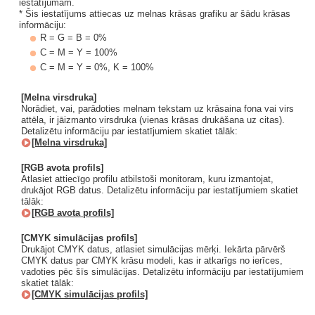
iestatījumam.
* Šis iestatījums attiecas uz melnas krāsas grafiku ar šādu krāsas
informāciju:
R = G = B = 0%
C = M = Y = 100%
C = M = Y = 0%, K = 100%
[Melna virsdruka]
Norādiet, vai, parādoties melnam tekstam uz krāsaina fona vai virs
attēla, ir jāizmanto virsdruka (vienas krāsas drukāšana uz citas).
Detalizētu informāciju par iestatījumiem skatiet tālāk:
[Melna virsdruka]
[RGB avota profils]
Atlasiet attiecīgo profilu atbilstoši monitoram, kuru izmantojat,
drukājot RGB datus. Detalizētu informāciju par iestatījumiem skatiet
tālāk:
[RGB avota profils]
[CMYK simulācijas profils]
Drukājot CMYK datus, atlasiet simulācijas mērķi. Iekārta pārvērš
CMYK datus par CMYK krāsu modeli, kas ir atkarīgs no ierīces,
vadoties pēc šīs simulācijas. Detalizētu informāciju par iestatījumiem
skatiet tālāk:
[CMYK simulācijas profils]