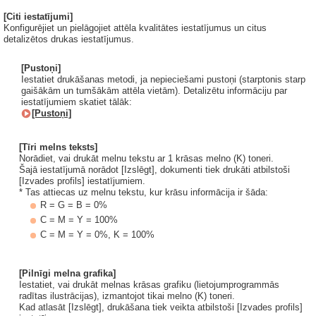
[Citi iestatījumi]
Konfigurējiet un pielāgojiet attēla kvalitātes iestatījumus un citus
detalizētos drukas iestatījumus.
[Pustoņi]
Iestatiet drukāšanas metodi, ja nepieciešami pustoņi (starptonis starp
gaišākām un tumšākām attēla vietām). Detalizētu informāciju par
iestatījumiem skatiet tālāk:
[Pustoņi]
[Tīri melns teksts]
Norādiet, vai drukāt melnu tekstu ar 1 krāsas melno (K) toneri.
Šajā iestatījumā norādot [Izslēgt], dokumenti tiek drukāti atbilstoši
[Izvades profils] iestatījumiem.
* Tas attiecas uz melnu tekstu, kur krāsu informācija ir šāda:
R = G = B = 0%
C = M = Y = 100%
C = M = Y = 0%, K = 100%
[Pilnīgi melna grafika]
Iestatiet, vai drukāt melnas krāsas grafiku (lietojumprogrammās
radītas ilustrācijas), izmantojot tikai melno (K) toneri.
Kad atlasāt [Izslēgt], drukāšana tiek veikta atbilstoši [Izvades profils]