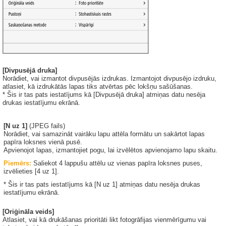
[Divpusējā druka]
Norādiet, vai izmantot divpusējās izdrukas. Izmantojot divpusējo izdruku,
atlasiet, kā izdrukātās lapas tiks atvērtas pēc lokšņu sašūšanas.
* Šis ir tas pats iestatījums kā [Divpusējā druka] atmiņas datu nesēja
drukas iestatījumu ekrānā.
[N uz 1]
(JPEG fails)
Norādiet, vai samazināt vairāku lapu attēla formātu un sakārtot lapas
papīra loksnes vienā pusē.
Apvienojot lapas, izmantojiet pogu, lai izvēlētos apvienojamo lapu skaitu.
Piemērs:
Saliekot 4 lappušu attēlu uz vienas papīra loksnes puses,
izvēlieties [4 uz 1].
* Šis ir tas pats iestatījums kā [N uz 1] atmiņas datu nesēja drukas
iestatījumu ekrānā.
[Oriģināla veids]
Atlasiet, vai kā drukāšanas prioritāti likt fotogrāfijas vienmērīgumu vai