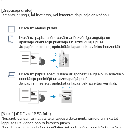
[Divpusējā druka]
Izmantojiet pogu, lai izvēlētos, vai izmantot divpusējo drukāšanu.
Drukā uz vienas puses.
Drukā uz papīra abām pusēm ar līdzvērtīgu augšējo un
apakšējo orientāciju priekšējā un aizmugurējā pusē.
Ja papīrs ir iesiets, apdrukātās lapas tiek atvērtas horizontāli.
Drukā uz papīra abām pusēm ar apgrieztu augšējo un apakšējo
orientāciju priekšējā un aizmugurējā pusē.
Ja papīrs ir iesiets, apdrukātās lapas tiek atvērtas vertikāli.
[N uz 1]
(PDF vai JPEG fails)
Norādiet, vai samazināt vairāku lappušu dokumenta izmēru un izkārtot
lappuses uz vienas papīra loksnes puses.
N on 1 funkcija ir noderīga, ja vēlaties ietaupīt paīru, apdrukājot mazāku