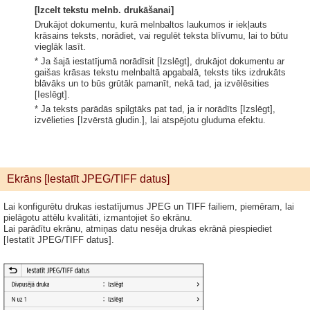
[Izcelt tekstu melnb. drukāšanai]
Drukājot dokumentu, kurā melnbaltos laukumos ir iekļauts
krāsains teksts, norādiet, vai regulēt teksta blīvumu, lai to būtu
vieglāk lasīt.
* Ja šajā iestatījumā norādīsit [Izslēgt], drukājot dokumentu ar
gaišas krāsas tekstu melnbaltā apgabalā, teksts tiks izdrukāts
blāvāks un to būs grūtāk pamanīt, nekā tad, ja izvēlēsities
[Ieslēgt].
* Ja teksts parādās spilgtāks pat tad, ja ir norādīts [Izslēgt],
izvēlieties [Izvērstā gludin.], lai atspējotu gluduma efektu.
Ekrāns [Iestatīt JPEG/TIFF datus]
Lai konfigurētu drukas iestatījumus JPEG un TIFF failiem, piemēram, lai
pielāgotu attēlu kvalitāti, izmantojiet šo ekrānu.
Lai parādītu ekrānu, atmiņas datu nesēja drukas ekrānā piespiediet
[Iestatīt JPEG/TIFF datus].