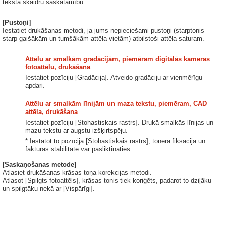
teksta skaidru saskatāmību.
[Pustoņi]
Iestatiet drukāšanas metodi, ja jums nepieciešami pustoņi (starptonis
starp gaišākām un tumšākām attēla vietām) atbilstoši attēla saturam.
Attēlu ar smalkām gradācijām, piemēram digitālās kameras
fotoattēlu, drukāšana
Iestatiet pozīciju [Gradācija]. Atveido gradāciju ar vienmērīgu
apdari.
Attēlu ar smalkām līnijām un maza tekstu, piemēram, CAD
attēla, drukāšana
Iestatiet pozīciju [Stohastiskais rastrs]. Drukā smalkās līnijas un
mazu tekstu ar augstu izšķirtspēju.
* Iestatot to pozīcijā [Stohastiskais rastrs], tonera fiksācija un
faktūras stabilitāte var pasliktināties.
[Saskaņošanas metode]
Atlasiet drukāšanas krāsas toņa korekcijas metodi.
Atlasot [Spilgts fotoattēls], krāsas tonis tiek koriģēts, padarot to dziļāku
un spilgtāku nekā ar [Vispārīgi].