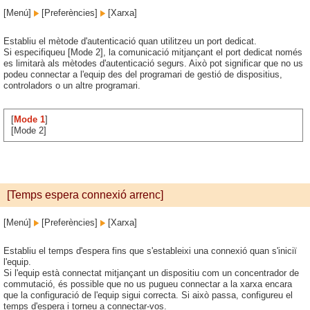
[Menú]
[Preferències]
[Xarxa]
Establiu el mètode d'autenticació quan utilitzeu un port dedicat.
Si especifiqueu [Mode 2], la comunicació mitjançant el port dedicat només
es limitarà als mètodes d'autenticació segurs. Això pot significar que no us
podeu connectar a l'equip des del programari de gestió de dispositius,
controladors o un altre programari.
[
Mode 1
]
[Mode 2]
[Temps espera connexió arrenc]
[Menú]
[Preferències]
[Xarxa]
Establiu el temps d'espera fins que s'estableixi una connexió quan s'iniciï
l'equip.
Si l'equip està connectat mitjançant un dispositiu com un concentrador de
commutació, és possible que no us pugueu connectar a la xarxa encara
que la configuració de l'equip sigui correcta. Si això passa, configureu el
temps d'espera i torneu a connectar-vos.