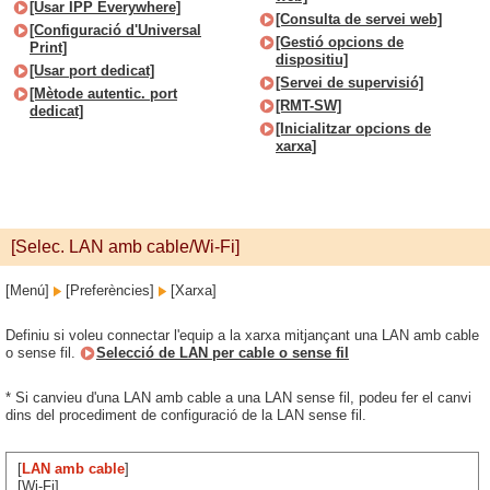
[Usar IPP Everywhere]
[Consulta de servei web]
[Configuració d'Universal
[Gestió opcions de
Print]
dispositiu]
[Usar port dedicat]
[Servei de supervisió]
[Mètode autentic. port
[RMT-SW]
dedicat]
[Inicialitzar opcions de
xarxa]
[Selec. LAN amb cable/Wi-Fi]
[Menú]
[Preferències]
[Xarxa]
Definiu si voleu connectar l'equip a la xarxa mitjançant una LAN amb cable
o sense fil.
Selecció de LAN per cable o sense fil
* Si canvieu d'una LAN amb cable a una LAN sense fil, podeu fer el canvi
dins del procediment de configuració de la LAN sense fil.
[
LAN amb cable
]
[Wi-Fi]