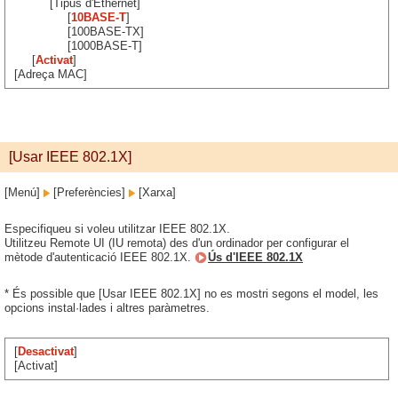
[Tipus d'Ethernet]
[
10BASE-T
]
[100BASE-TX]
[1000BASE-T]
[
Activat
]
[Adreça MAC]
[Usar IEEE 802.1X]
[Menú]
[Preferències]
[Xarxa]
Especifiqueu si voleu utilitzar IEEE 802.1X.
Utilitzeu Remote UI (IU remota) des d'un ordinador per configurar el
mètode d'autenticació IEEE 802.1X.
Ús d'IEEE 802.1X
* És possible que [Usar IEEE 802.1X] no es mostri segons el model, les
opcions instal·lades i altres paràmetres.
[
Desactivat
]
[Activat]