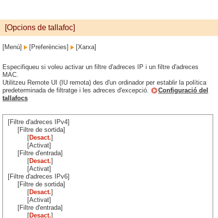
[Opcions de tallafoc]
[Menú]
[Preferències]
[Xarxa]
Especifiqueu si voleu activar un filtre d'adreces IP i un filtre d'adreces
MAC.
Utilitzeu Remote UI (IU remota) des d'un ordinador per establir la política
predeterminada de filtratge i les adreces d'excepció.
Configuració del
tallafocs
[Filtre d'adreces IPv4]
[Filtre de sortida]
[
Desact.
]
[Activat]
[Filtre d'entrada]
[
Desact.
]
[Activat]
[Filtre d'adreces IPv6]
[Filtre de sortida]
[
Desact.
]
[Activat]
[Filtre d'entrada]
[
Desact.
]