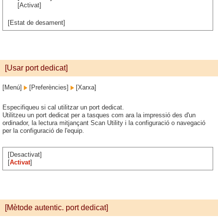
[Activat]
[Estat de desament]
[Usar port dedicat]
[Menú]
[Preferències]
[Xarxa]
Especifiqueu si cal utilitzar un port dedicat.
Utilitzeu un port dedicat per a tasques com ara la impressió des d'un
ordinador, la lectura mitjançant Scan Utility i la configuració o navegació
per la configuració de l'equip.
[Desactivat]
[
Activat
]
[Mètode autentic. port dedicat]