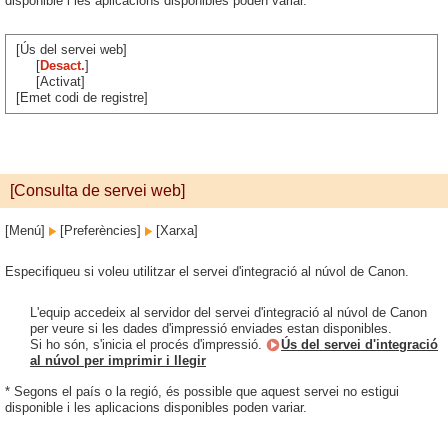
disponible i les aplicacions disponibles poden variar.
[Ús del servei web]
[
Desact.
]
[Activat]
[Emet codi de registre]
[Consulta de servei web]
[Menú]
[Preferències]
[Xarxa]
Especifiqueu si voleu utilitzar el servei d'integració al núvol de Canon.
L'equip accedeix al servidor del servei d'integració al núvol de Canon
per veure si les dades d'impressió enviades estan disponibles.
Si ho són, s'inicia el procés d'impressió.
Ús del servei d'integració
al núvol per imprimir i llegir
* Segons el país o la regió, és possible que aquest servei no estigui
disponible i les aplicacions disponibles poden variar.