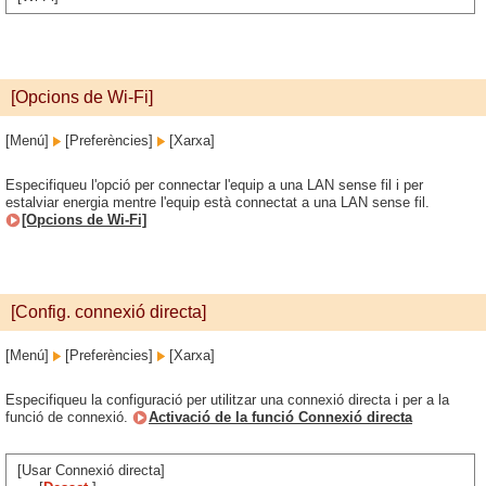
[Opcions de Wi-Fi]
[Menú]
[Preferències]
[Xarxa]
Especifiqueu l'opció per connectar l'equip a una LAN sense fil i per
estalviar energia mentre l'equip està connectat a una LAN sense fil.
[Opcions de Wi-Fi]
[Config. connexió directa]
[Menú]
[Preferències]
[Xarxa]
Especifiqueu la configuració per utilitzar una connexió directa i per a la
funció de connexió.
Activació de la funció Connexió directa
[Usar Connexió directa]