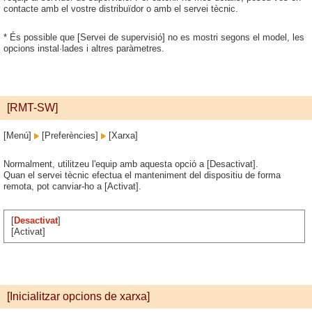
contacte amb el vostre distribuïdor o amb el servei tècnic.
* És possible que [Servei de supervisió] no es mostri segons el model, les
opcions instal·lades i altres paràmetres.
[RMT-SW]
[Menú]
[Preferències]
[Xarxa]
Normalment, utilitzeu l'equip amb aquesta opció a [Desactivat].
Quan el servei tècnic efectua el manteniment del dispositiu de forma
remota, pot canviar-ho a [Activat].
[
Desactivat
]
[Activat]
[Inicialitzar opcions de xarxa]