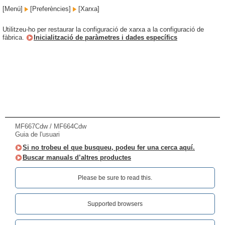
[Menú]
[Preferències]
[Xarxa]
Utilitzeu-ho per restaurar la configuració de xarxa a la configuració de
fàbrica.
Inicialització de paràmetres i dades específics
MF667Cdw / MF664Cdw
Guia de l'usuari
Si no trobeu el que busqueu, podeu fer una cerca aquí.
Buscar manuals d’altres productes
Please be sure to read this.‎
Supported browsers