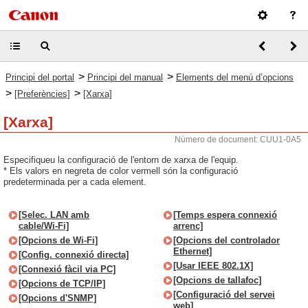
>
>
Principi del portal
Principi del manual
Elements del menú d’opcions
>
>
[Preferències]
[Xarxa]
[Xarxa]
Número de document: CUU1-0A5
Especifiqueu la configuració de l'entorn de xarxa de l'equip.
* Els valors en negreta de color vermell són la configuració
predeterminada per a cada element.
[Selec. LAN amb
[Temps espera connexió
cable/Wi-Fi]
arrenc]
[Opcions de Wi-Fi]
[Opcions del controlador
Ethernet]
[Config. connexió directa]
[Usar IEEE 802.1X]
[Connexió fàcil via PC]
[Opcions de tallafoc]
[Opcions de TCP/IP]
[Configuració del servei
[Opcions d'SNMP]
web]