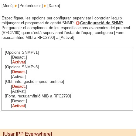
[Menú]
[Preferències]
[Xarxa]
Especifiqueu les opcions per configurar, supervisar i controlar l'equip
mitjançant el programari de gestió SNMP.
Configuració de SNMP
Per garantir el compliment de les especificacions avançades del protocol
(RFC2790) quan s'està supervisant l'estat de l'equip, configureu [Form.
recur.amfitrió MIB a RFC2790] a [Activat].
[Opcions SNMPv1]
[Desact.]
[
Activat
]
[Opcions SNMPv3]
[
Desact.
]
[Activat]
[Obt. info. gestió impres. amfitrió]
[
Desact.
]
[Activat]
[Form. recur.amfitrió MIB a RFC2790]
[Desact.]
[
Activat
]
[Usar IPP Everywhere]