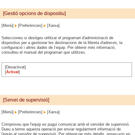
[Gestió opcions de dispositiu]
[Menú]
[Preferències]
[Xarxa]
Seleccioneu si desitgeu utilitzar el programari d'administració de
dispositius per a gestionar les destinacions de la llibreta d'adreces, la
configuració i altres dades de l’equip. Per obtenir més informació,
consulteu el manual del programari que utilitzeu.
[Desactivat]
[
Activat
]
[Servei de supervisió]
[Menú]
[Preferències]
[Xarxa]
Comproveu que l'equip es pugui comunicar amb el servidor de supervisió.
Dueu a terme aquesta operació per enviar regularment informació de
l'equip al servidor de supervisió. Per obtenir-ne més detalls, poseu-vos en