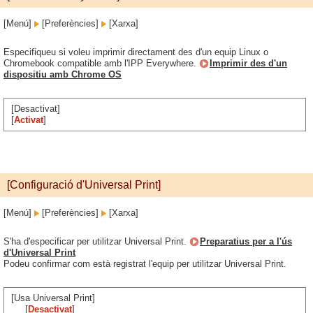
[Menú]
[Preferències]
[Xarxa]
Especifiqueu si voleu imprimir directament des d'un equip Linux o
Chromebook compatible amb l'IPP Everywhere.
Imprimir des d'un
dispositiu amb Chrome OS
[Desactivat]
[
Activat
]
[Configuració d'Universal Print]
[Menú]
[Preferències]
[Xarxa]
S'ha d'especificar per utilitzar Universal Print.
Preparatius per a l'ús
d'Universal Print
Podeu confirmar com està registrat l'equip per utilitzar Universal Print.
[Usa Universal Print]
[
Desactivat
]