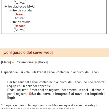
[Activat]
[Filtre d'adreces MAC]
[Filtre de sortida]
[
Desact.
]
[Activat]
[Filtre d'entrada]
[
Desact.
]
[Activat]
[Configuració del servei web]
[Menú]
[Preferències]
[Xarxa]
Especifiqueu si voleu utilitzar el servei d'integració al núvol de Canon.
Per fer servir el servei d'integració al núvol de Canon, heu de registrar
l'equip en un servidor específic.
Podeu utilitzar [Emet codi de registre] per emetre un codi i utilitzar-lo
per al registre.
Ús del servei d'integració al núvol per imprimir i
llegir
* Segons el país o la regió, és possible que aquest servei no estigui