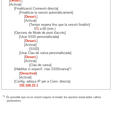
[
Desact.
]
[Activat]
[Finalització Connexió directa]
[Finalitzar la sessió automàticament]
[
Desact.
]
[Activat]
[Temps espera fins que la sessió finalitzi]
D'
1
a 60 (min.)
[Opcions de Mode de punt d'accés]
[Usar SSID personalitzada]
[
Desact.
]
[Activat]
[SSID]
[Usar Clau de xarxa personalitzada]
[
Desact.
]
[Activat]
[Clau de xarxa]
*1
[Habilitar si especif. clau SSID/xarxa]
[
Desactivat
]
[Activat]
[Config. adreça IP per a Conn. directa]
192.168.22.1
*1
És possible que no es mostri segons el model, les opcions instal·lades i altres
paràmetres.