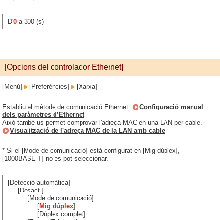
D'
0
a 300 (s)
[Opcions del controlador Ethernet]
[Menú]
[Preferències]
[Xarxa]
Establiu el mètode de comunicació Ethernet.
Configuració manual
dels paràmetres d’Ethernet
Això també us permet comprovar l'adreça MAC en una LAN per cable.
Visualització de l'adreça MAC de la LAN amb cable
* Si el [Mode de comunicació] està configurat en [Mig dúplex],
[1000BASE-T] no es pot seleccionar.
[Detecció automàtica]
[Desact.]
[Mode de comunicació]
[
Mig dúplex
]
[Dúplex complet]