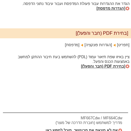
הגדר את ההגדרות עבור פעולת המדפסת ועבור עיבוד נתוני הדפסה.
[הגדרות מדפסת]
[בחירת PDF (חבר והפעל)]
[תפריט]‏
[הגדרות פונקציה]‏
[מדפסת]
ציין באיזו שפת תיאור עמוד (PDL) להשתמש בעת חיבור ההתקן למחשב
באמצעות הכנס והפעל.
[בחירת PDF (חבר והפעל)]
MF667Cdw / MF664Cdw
מדריך למשתמש (חוברת הדרכה של מוצר)
אם לא מצאת את מבוקשך, תוכל לחפש כאן.