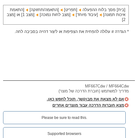
[בית] מסך בלוח ההפעלה
[תפריט]‏
[התאמה/תחזוקה]‏
[התאמת
איכות תמונה]‏
[עיבוד מיוחד]‏
[מצב לחות נמוכה]‏
[מצב 1] או [מצב
2]
* הגדרה זו עלולה להפחית את הצפיפות או ליצור דהייה בסביבה לחה.
MF667Cdw / MF664Cdw
מדריך למשתמש (חוברת הדרכה של מוצר)
אם לא מצאת את מבוקשך, תוכל לחפש כאן.
מצא חוברות הדרכה עבור מוצרים אחרים
Please be sure to read this.‎
Supported browsers