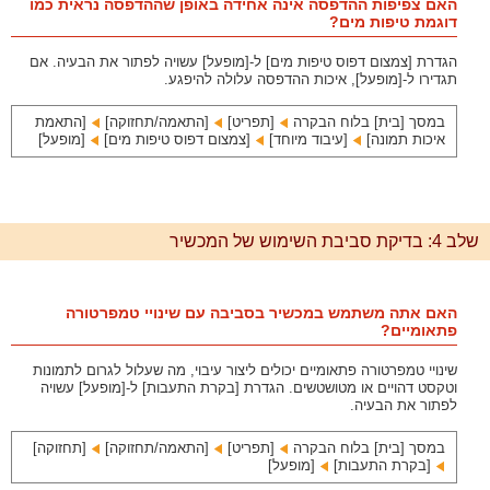
האם צפיפות ההדפסה אינה אחידה באופן שההדפסה נראית כמו
דוגמת טיפות מים?
הגדרת [צמצום דפוס טיפות מים] ל-[מופעל] עשויה לפתור את הבעיה. אם
תגדירו ל-[מופעל], איכות ההדפסה עלולה להיפגע.
במסך [בית] בלוח הבקרה
[תפריט]‏
[התאמה/תחזוקה]‏
[התאמת
איכות תמונה]‏
[עיבוד מיוחד]‏
[צמצום דפוס טיפות מים]‏
[מופעל]
שלב 4: בדיקת סביבת השימוש של המכשיר
האם אתה משתמש במכשיר בסביבה עם שינויי טמפרטורה
פתאומיים?
שינויי טמפרטורה פתאומיים יכולים ליצור עיבוי, מה שעלול לגרום לתמונות
וטקסט דהויים או מטושטשים. הגדרת [בקרת התעבות] ל-[מופעל] עשויה
לפתור את הבעיה.
במסך [בית] בלוח הבקרה
[תפריט]‏
[התאמה/תחזוקה]‏
[תחזוקה]‏
[בקרת התעבות]‏
[מופעל]