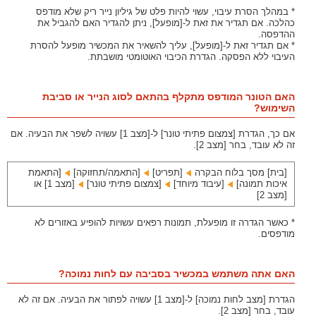
* במהלך הסרת עיבוי, עשוי להיות פלט של גיליון נייר ריק שלא מודפס
כהלכה. אם תגדיר את זאת ל-[מופעל], ניתן להגדיר האם להגביל את
ההדפסה.
* אם תגדיר זאת ל-[מופעל], עליך להשאיר את המכשיר מופעל להסרת
העיבוי ללא הפסקה. הגדרת הכיבוי האוטומטי מושבתת.
האם הטונר המודפס מתקלף בהתאם לסוג הנייר או סביבת
השימוש?
אם כך, הגדרת [צמצום פתיתי טונר] ל-[מצב 1] עשויה לשפר את הבעיה. אם
זה לא עובד, בחר [מצב 2].
[בית] מסך בלוח הבקרה
[תפריט]‏
[התאמה/תחזוקה]‏
[התאמת
איכות תמונה]‏
[עיבוד מיוחד]‏
[צמצום פתיתי טונר]‏
[מצב 1] או
[מצב 2]
* כאשר הגדרה זו מופעלת, תמונות רפאים עשויות להופיע באזורים לא
מודפסים.
האם אתה משתמש במכשיר בסביבה עם לחות נמוכה?
הגדרת [מצב לחות נמוכה] ל-[מצב 1] עשויה לפתור את הבעיה. אם זה לא
עובד, בחר [מצב 2].