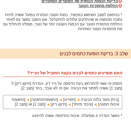
בדיקת הכמות הנותרת של המוצרים המתכלים
החלפת מחסניות הטונר
* בהתאם למצב השימוש במכשיר, כמות הטונר הנותרת בפועל עשויה להיות
נמוכה מהמצוין או שהחלקים עלולים להתקלקל. אם המצב נמשך גם לאחר
החלפת מחסנית הטונר עם הכמות הקטנה יותר של טונר, מומלץ להחליף גם
את מחסניות הטונר האחרות.
שלב 3: בדיקת הופעת כתמים לבנים
האם מופיעים כתמים לבנים בקצה המוביל של הנייר?
תסמין זה עשוי להתרחש בעת הדפסה על נייר דק. הגדרת [תיקון ריק] ל-
[מצב 1] עשויה לפתור את הבעיה. אם זה לא עובד, בחר [מצב 2].
[בית] מסך בלוח הבקרה
[תפריט]‏
[התאמה/תחזוקה]‏
[התאמת
איכות תמונה]‏
[עיבוד מיוחד]‏
[תיקון ריק]‏
[מצב 1] או [מצב 2]
* כאשר הגדרה זו מופעלת, איכות ההדפסה עשויה להיפגע.