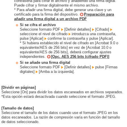
contraseña para cifrar el archivo y añadiendo una firma digital.
Puede cifrar y firmar digitalmente el mismo archivo.
* Para añadir una firma digital, debe generar una clave y un
certificado para la firma del dispositivo.
Preparación para
añadir una firma digital a un archivo PDF
Si se cifra el archivo
Seleccione formato PDF
[Definir detalles]
[Cifrado]
seleccione el nivel de cifrado
introduzca una contraseña,
pulse [Aplicar]
confirme la contraseña y pulse [Aplicar].
* Si hubiera establecido el nivel de cifrado en [Acrobat 9.0 o
equivalente/AES de 256 bits] en vez de [Acrobat 10.0 o
equivalente/AES de 256 bits], deberá configurar ajustes
independientes.
[Opc. AES 256 bits (cifrado PDF)]
Si se añade una firma digital
Seleccione formato PDF
[Definir detalles]
pulse [Firmas
digitales]
[Arriba a la izquierda].
[Dividir en páginas]
Seleccione [On] para dividir los datos escaneados en archivos separados.
*Esta opción estará desactivada cuando seleccione el formato JPEG.
[Tamaño de datos]
Seleccione el tamaño de los datos cuando use el formato JPEG en los
datos escaneados. La razón de compresión varía en función del tamaño
de datos seleccionado.